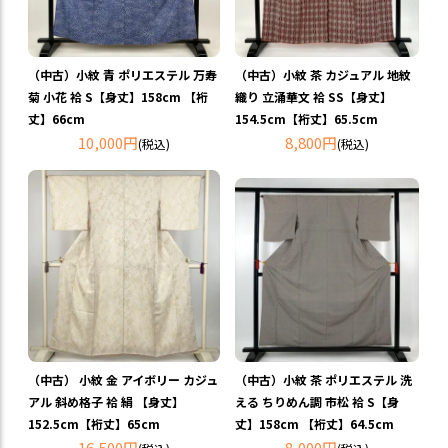
（中古）小紋 青 ポリエステル 万寿
（中古）小紋 茶 カジュアル 地紋
菊 小花 袷 S【身丈】158cm 【裄
織り 立涌華文 袷 SS【身丈】
丈】66cm
154.5cm【裄丈】65.5cm
10,000円
8,800円
(税込)
(税込)
（中古） 小紋 金 アイボリー カジュ
（中古）小紋 茶 ポリエステル 洗
アル 斜め格子 袷 絹 【身丈】
える ちりめん調 市松 袷 S【身
152.5cm【裄丈】65cm
丈】158cm 【裄丈】64.5cm
16,500円
8,000円