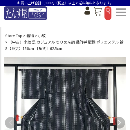
お買い上げ合計3,980円（税込）以上で送料無料となります。
Store Top
着物
小紋
（中古）小紋 黒 カジュアル ちりめん調 幾何学 縦柄 ポリエステル 袷
S【身丈】156cm 【裄丈】62.5cm