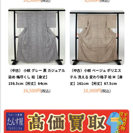
(税込)
(税込)
（中古） 小紋 グレー 黒 カジュアル
（中古）小紋 ベージュ ポリエス
染め 梅尽くし 袷【身丈】
テル 洗える 変わり格子 袷 M【身
156.5cm【裄丈】64cm
丈】161cm 【裄丈】67.5cm
16,500円
10,000円
(税込)
(税込)