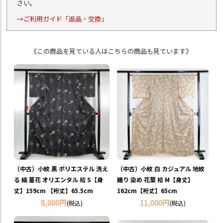
さい。
→ご利用ガイド「返品・交換」
《この商品を見ている人はこちらの商品も見ています》
（中古）小紋 黒 ポリエステル 洗え
（中古）小紋 白 カジュアル 地紋
る 縞 蔓花 オリエンタル 袷 S【身
織り 染め 花葉 袷 M【身丈】
丈】159cm 【裄丈】65.5cm
162cm【裄丈】65cm
8,000円
11,000円
(税込)
(税込)