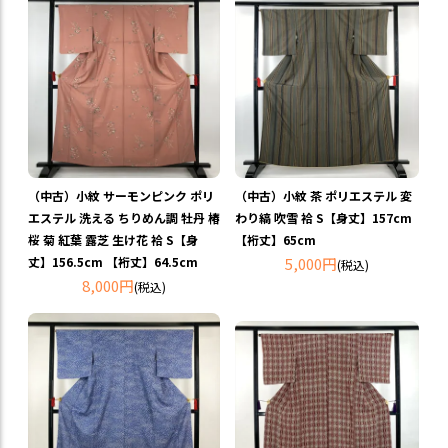
（中古）小紋 サーモンピンク ポリ
（中古）小紋 茶 ポリエステル 変
エステル 洗える ちりめん調 牡丹 椿
わり縞 吹雪 袷 S【身丈】157cm
桜 菊 紅葉 露芝 生け花 袷 S【身
【裄丈】65cm
丈】156.5cm 【裄丈】64.5cm
5,000円
(税込)
8,000円
(税込)