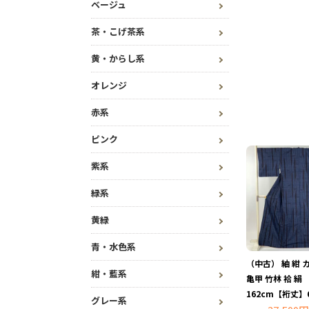
ベージュ
茶・こげ茶系
黄・からし系
オレンジ
赤系
ピンク
紫系
緑系
黄緑
青・水色系
（中古） 紬 紺 
紺・藍系
亀甲 竹林 袷 絹
162cm【裄丈】6
グレー系