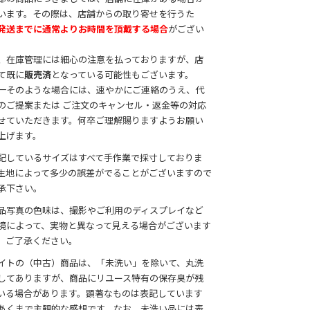
います。その際は、店舗からの取り寄せを行うた
発送までに通常よりお時間を頂戴する場合
がござい
。
、在庫管理には細心の注意を払っておりますが、店
て既に
販売済
となっている可能性もございます。
一そのような場合には、速やかにご連絡のうえ、代
のご提案または ご注文のキャンセル・返金等の対応
せていただきます。何卒ご理解賜りますようお願い
上げます。
記しているサイズはすべて手作業で採寸しておりま
生地によって多少の誤差がでることがございますので
承下さい。
品写真の色味は、撮影やご利用のディスプレイなど
境によって、実物と異なって見える場合がございます
、ご了承ください。
イトの（中古）商品は、「未洗い」を除いて、丸洗
してありますが、商品にリユース特有の保存臭が残
いる場合があります。顕著なものは表記しています
あくまで主観的な感想です。なお、未洗い品には表