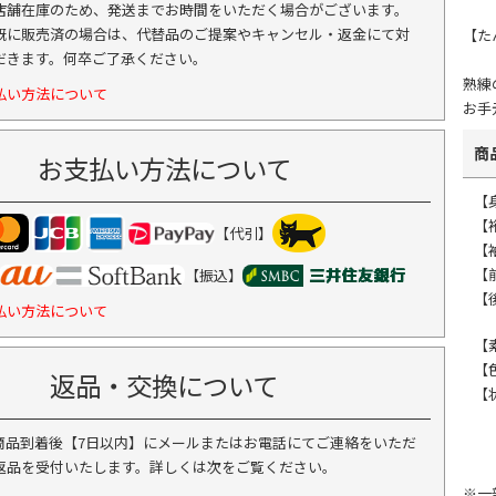
店舗在庫のため、発送までお時間をいただく場合がございます。
既に販売済の場合は、代替品のご提案やキャンセル・返金にて対
【た
だきます。何卒ご了承ください。
熟練
払い方法について
お手
商
お支払い方法について
【
【
【代引】
【袖
【
【振込】
【
払い方法について
【
【
返品・交換について
【
商品到着後【7日以内】にメールまたはお電話にてご連絡をいただ
返品を受付いたします。詳しくは次をご覧ください。
※一