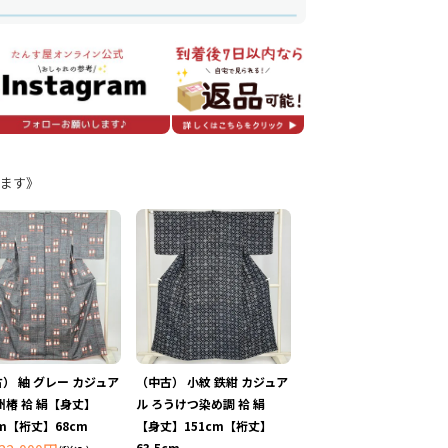
ます》
） 紬 グレー カジュア
（中古） 小紋 鉄紺 カジュア
州椿 袷 絹【身丈】
ル ろうけつ染め調 袷 絹
cm【裄丈】68cm
【身丈】151cm【裄丈】
63.5cm