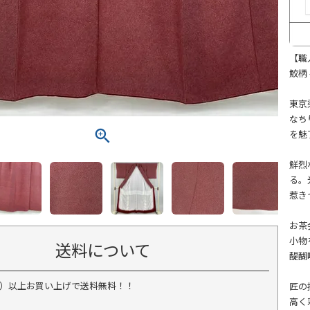
【職
鮫柄 
東京
なち
を魅
鮮烈
る。
惹き
お茶
小物
送料について
醍醐
税込）以上お買い上げで送料無料！！
匠の
高く