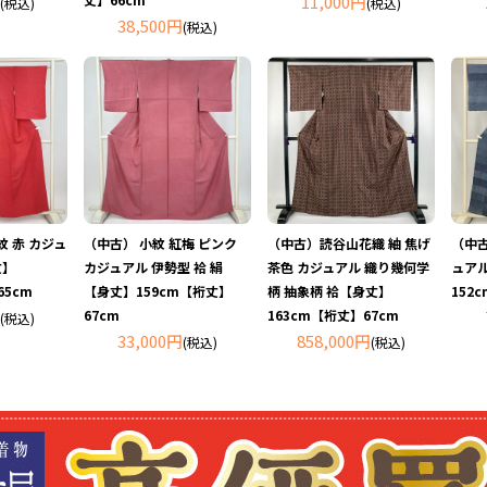
11,000円
(税込)
(税込)
38,500円
(税込)
紋 赤 カジュ
（中古） 小紋 紅梅 ピンク
（中古）読谷山花織 紬 焦げ
（中古
丈】
カジュアル 伊勢型 袷 絹
茶色 カジュアル 織り幾何学
ュアル
65cm
【身丈】159cm【裄丈】
柄 抽象柄 袷【身丈】
152
67cm
163cm【裄丈】67cm
(税込)
33,000円
858,000円
(税込)
(税込)