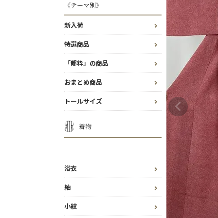
《テーマ別》
新入荷
特選商品
「都粋」の商品
おまとめ商品
トールサイズ
着物
浴衣
紬
小紋