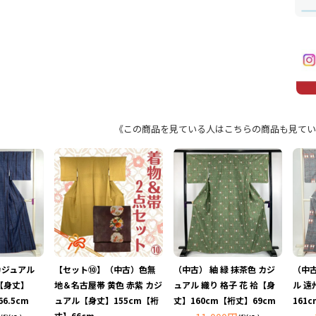
《この商品を見ている人はこちらの商品も見てい
カジュアル
【セット⑩】（中古）色無
（中古） 紬 緑 抹茶色 カジ
（中古
 【身丈】
地＆名古屋帯 黄色 赤紫 カジ
ュアル 織り 格子 花 袷【身
ル 遠
6.5cm
ュアル【身丈】155cm【裄
丈】160cm【裄丈】69cm
161
丈】66cm