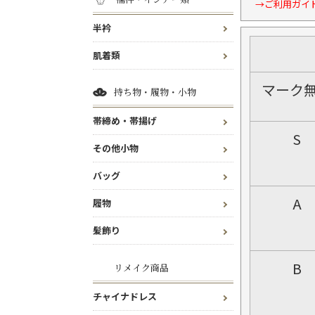
→ご利用ガイ
半衿
肌着類
マーク
持ち物・履物・小物
帯締め・帯揚げ
S
その他小物
バッグ
A
履物
髪飾り
B
リメイク商品
チャイナドレス