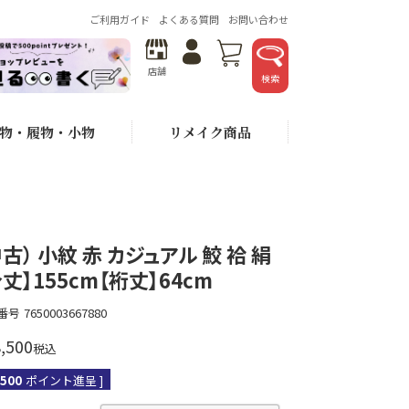
ご利用ガイド
よくある質問
お問い合わせ
店舗
検索
物・履物・小物
リメイク商品
中古） 小紋 赤 カジュアル 鮫 袷 絹
身丈】155cm【裄丈】64cm
番号
7650003667880
,500
税込
,500
ポイント進呈 ]