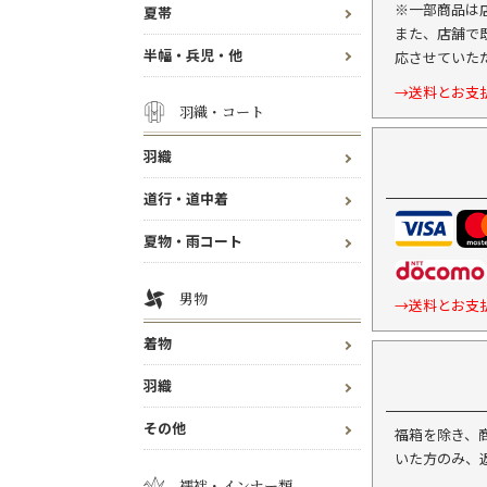
※一部商品は
夏帯
また、店舗で
半幅・兵児・他
応させていた
→送料とお支
羽織・コート
羽織
道行・道中着
夏物・雨コート
男物
→送料とお支
着物
羽織
その他
福箱を除き、
いた方のみ、
襦袢・インナー類