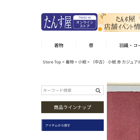
着物
帯
羽織・コ
Store Top
着物
小紋
（中古） 小紋 赤 カジュアル
商品ラインナップ
アイテムから探す