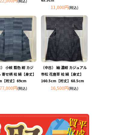
22,000円
(税込)
11,000円
(税込)
） 小紋 藍色 紺 カジ
（中古） 紬 濃紺 カジュアル
 寄せ柄 袷 絹【身丈】
市松 花唐草 袷 絹【身丈】
cm【裄丈】69cm
160.5cm【裄丈】68.5cm
77,000円
16,500円
(税込)
(税込)