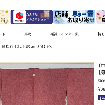
ート
男物
襦袢・インナー類
持ち
 鮫 袷 絹 【身丈】155cm【裄丈】64cm
（
【
商品
¥
38
[
3