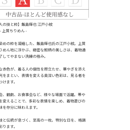
人の技と粋】飯島輝也 江戸小紋
- 上質ちりめん -
染めの粋を凝縮した、飯島輝也氏の江戸小紋。上質
りめん地に浮かぶ、緻密な鮫柄の美しさは、着物通
了してやまない洗練の極み。
な赤色が、着る人の個性を際立たせ、華やぎを添え
光をまとい、表情を変える奥深い色彩は、見る者を
つけます。
会、観劇、お食事会など、様々な場面で活躍。帯や
を変えることで、多彩な表情を楽しめ、着物遊びの
味を存分に味わえます。
技と伝統が息づく、至高の一枚。特別な日を、格調
彩ります。