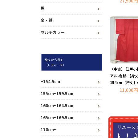
27,500円
黒
金・銀
マルチカラー
身丈から探す
（レディース）
（中古） 江戸小
アル 袷 絹 【身
~154.5cm
154cm【裄丈】
11,000円
155cm~159.5cm
160cm~164.5cm
165cm~169.5cm
170cm~