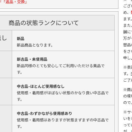
ド「返品・交換」
ござ
め、
ます
商品の状態ランクについて
また
舗に
無し
万が
新品
替品
新品商品となります。
をさ
申し
新古品・未使用品
新品同様のとても安心してご利用いただける美品で
※表
す。
す。
ご了
中古品-ほとんど使用感なし
※商
使用感・着用感がほぼない状態のかなり良い中古品で
の環
す。
ので
※サ
中古品-わずかながら使用感あり
いを
使用感・着用感はありますが状態まずまずの中古品で
って
す。
が、