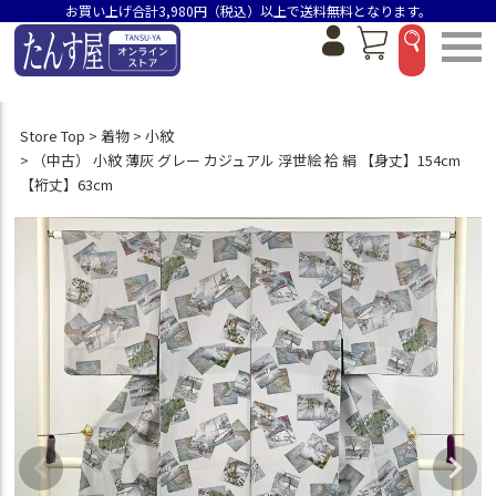
お買い上げ合計3,980円（税込）以上で送料無料となります。
Store Top
着物
小紋
（中古） 小紋 薄灰 グレー カジュアル 浮世絵 袷 絹 【身丈】154cm
【裄丈】63cm