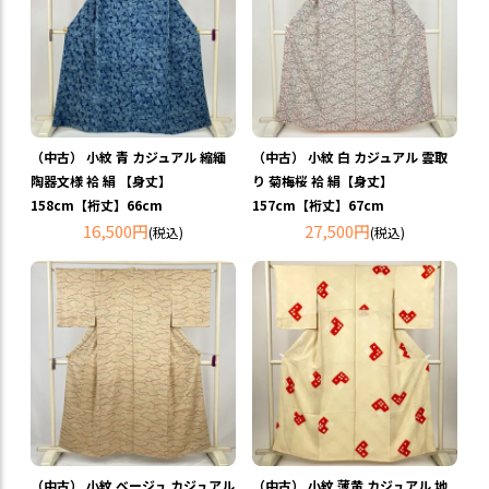
（中古） 小紋 青 カジュアル 縮緬
（中古） 小紋 白 カジュアル 雲取
陶器文様 袷 絹 【身丈】
り 菊梅桜 袷 絹【身丈】
158cm【裄丈】66cm
157cm【裄丈】67cm
16,500円
27,500円
(税込)
(税込)
（中古） 小紋 ベージュ カジュアル
（中古） 小紋 薄黄 カジュアル 地