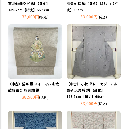
蔦 地紋織り 袷 絹 【身丈】
風景文 袷 絹【身丈】159cm【裄
149.5cm【裄丈】66.5cm
丈】68cm
33,000円
33,000円
(税込)
(税込)
（中古）袋帯 銀 フォーマル お太
（中古） 小紋 グレー カジュアル
鼓柄 織り 能 刺繍 絹
扇子 玩具 袷 絹 【身丈】
38,500円
153.5cm【裄丈】69cm
(税込)
33,000円
(税込)