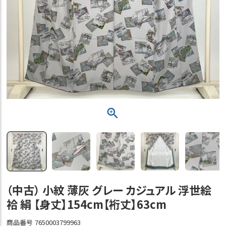
（中古） 小紋 薄灰 グレー カジュアル 浮世絵
袷 絹 【身丈】154cm【裄丈】63cm
商品番号
7650003799963