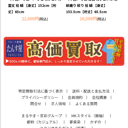
雲文 袷 絹 【身丈】152cm【裄
紋織り 絞り 袷 絹 【身丈】
丈】65cm
153.5cm【裄丈】65.5cm
22,000円
16,500円
(税込)
(税込)
特定商取引法に基づく表示
送料・配送と支払方法
プライバシーポリシー
会員規約
会社概要
問合せ
求人情報
よくある質問
まるやま・京彩グループ
MKスタイル（振袖）
都粋（カジュアル）
夢楽染
かずの