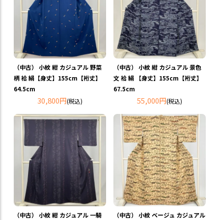
（中古） 小紋 紺 カジュアル 野菜
（中古） 小紋 紺 カジュアル 景色
柄 袷 絹【身丈】155cm【裄丈】
文 袷 絹 【身丈】155cm【裄丈】
64.5cm
67.5cm
30,800円
55,000円
(税込)
(税込)
（中古） 小紋 紺 カジュアル 一騎
（中古） 小紋 ベージュ カジュアル