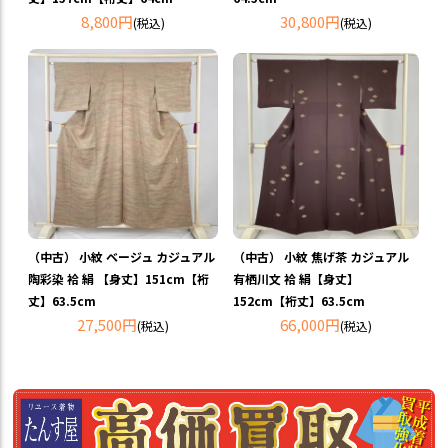
8,800円
30,800円
(税込)
(税込)
（中古） 小紋 ベージュ カジュアル
（中古） 小紋 焦げ茶 カジュアル
陶彩染 袷 絹 【身丈】151cm【裄
有栖川文 袷 絹【身丈】
丈】63.5cm
152cm【裄丈】63.5cm
27,500円
66,000円
(税込)
(税込)