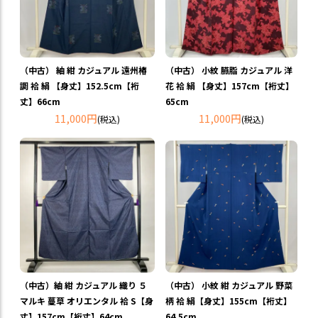
（中古） 紬 紺 カジュアル 遠州椿
（中古） 小紋 臙脂 カジュアル 洋
調 袷 絹 【身丈】152.5cm【裄
花 袷 絹 【身丈】157cm【裄丈】
丈】66cm
65cm
11,000円
11,000円
(税込)
(税込)
（中古）紬 紺 カジュアル 織り ５
（中古） 小紋 紺 カジュアル 野菜
マルキ 蔓草 オリエンタル 袷 S【身
柄 袷 絹【身丈】155cm【裄丈】
丈】157cm【裄丈】64cm
64.5cm