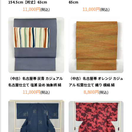
154.5cm【裄丈】63cm
65cm
11,000円
11,000円
(税込)
(税込)
（中古）名古屋帯 灰青 カジュアル
（中古）名古屋帯 オレンジ カジュ
名古屋仕立て 塩瀬 染め 抽象柄 絹
アル 松葉仕立て 織り 横縞 絹
11,000円
8,800円
(税込)
(税込)