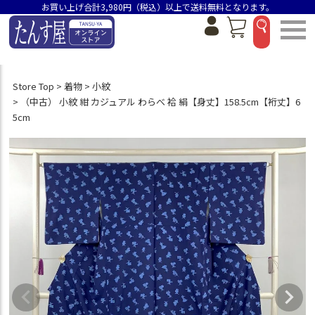
お買い上げ合計3,980円（税込）以上で送料無料となります。
Store Top
着物
小紋
（中古） 小紋 紺 カジュアル わらべ 袷 絹【身丈】158.5cm【裄丈】6
5cm