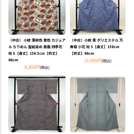
（中古） 小紋 薄卵色 黄色 カジュア
（中古）小紋 青 ポリエステル 万
ル ちりめん 型絵染め 扇面 四季花
寿菊 小花 袷 S【身丈】158cm
袷 S【身丈】156.5cm【裄丈】
【裄丈】66cm
66cm
10,000円
(税込)
8,800円
(税込)