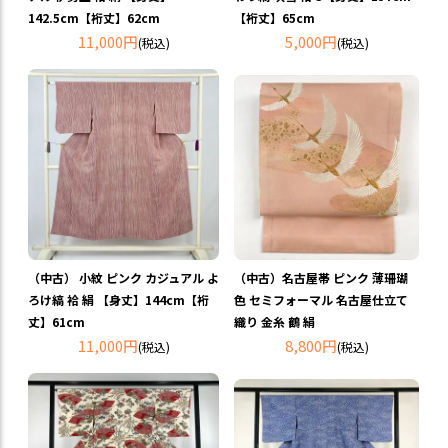
142.5cm【裄丈】62cm
【裄丈】65cm
11,000円
5,000円
(税込)
(税込)
（中古） 小紋 ピンク カジュアル よ
（中古）名古屋帯 ピンク 薄珊瑚
ろけ縞 袷 絹 【身丈】144cm【裄
色 セミフォーマル 名古屋仕立て
丈】61cm
織り 金糸 鶴 絹
11,000円
8,800円
(税込)
(税込)