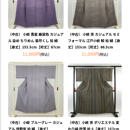
（中古） 小紋 青紫 藤鼠色 カジュア
（中古） 小紋 茶 カジュアル セミ
ル 染め ちりめん 菊尽くし 袷 絹
フォーマル 江戸小紋 鮫 袷 絹【身
【身丈】153.5cm【裄丈】67cm
丈】153cm【裄丈】66.5cm
11,000円
11,000円
(税込)
(税込)
（中古） 小紋 ブルーグレー カジュ
（中古）小紋 茶 ポリエステル 変
アル 伊勢型 袷 絹 【身丈】
わり縞 吹雪 袷 S【身丈】157cm