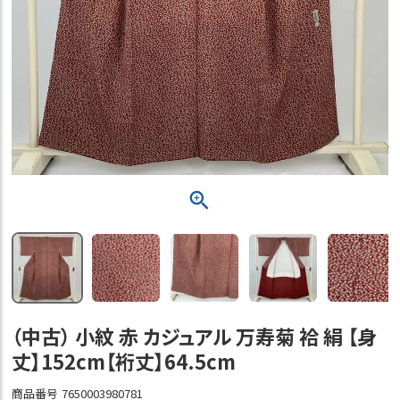
（中古） 小紋 赤 カジュアル 万寿菊 袷 絹 【身
丈】152cm【裄丈】64.5cm
商品番号
7650003980781