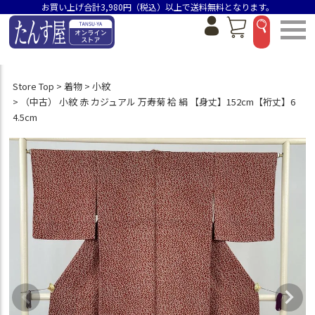
お買い上げ合計3,980円（税込）以上で送料無料となります。
Store Top
着物
小紋
（中古） 小紋 赤 カジュアル 万寿菊 袷 絹 【身丈】152cm【裄丈】6
4.5cm