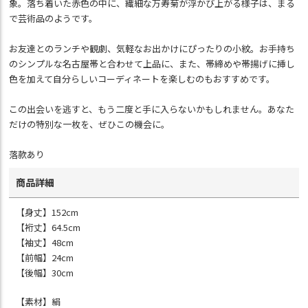
象。落ち着いた赤色の中に、繊細な万寿菊が浮かび上がる様子は、まる
で芸術品のようです。
お友達とのランチや観劇、気軽なお出かけにぴったりの小紋。お手持ち
のシンプルな名古屋帯と合わせて上品に、また、帯締めや帯揚げに挿し
色を加えて自分らしいコーディネートを楽しむのもおすすめです。
この出会いを逃すと、もう二度と手に入らないかもしれません。あなた
だけの特別な一枚を、ぜひこの機会に。
落款あり
商品詳細
【身丈】152cm
【裄丈】64.5cm
【袖丈】48cm
【前幅】24cm
【後幅】30cm
【素材】絹