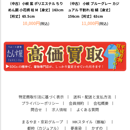
（中古）小紋 紫 ポリエステル ちり
（中古） 小紋 ブルーグレー カジ
めん調 小花柄 袷 M【身丈】163cm
ュアル 干割れ 袷 絹【身丈】
【裄丈】65.5cm
156cm【裄丈】63cm
10,000円
11,000円
(税込)
(税込)
特定商取引法に基づく表示
送料・配送と支払方法
プライバシーポリシー
会員規約
会社概要
問合せ
求人情報
よくある質問
まるやま・京彩グループ
MKスタイル（振袖）
都粋（カジュアル）
夢楽染
かずの