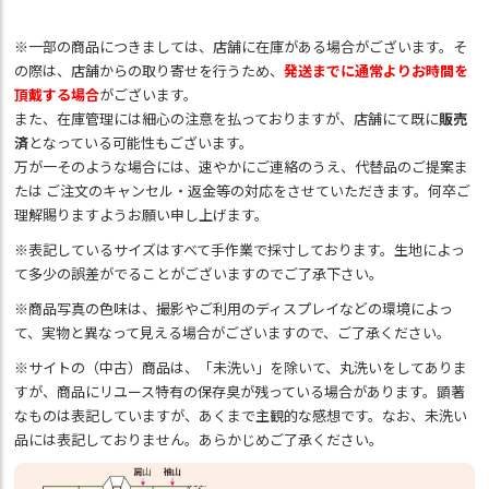
※一部の商品につきましては、店舗に在庫がある場合がございます。そ
の際は、店舗からの取り寄せを行うため、
発送までに通常よりお時間を
頂戴する場合
がございます。
また、在庫管理には細心の注意を払っておりますが、店舗にて既に
販売
済
となっている可能性もございます。
万が一そのような場合には、速やかにご連絡のうえ、代替品のご提案ま
たは ご注文のキャンセル・返金等の対応をさせていただきます。何卒ご
理解賜りますようお願い申し上げます。
※表記しているサイズはすべて手作業で採寸しております。生地によっ
て多少の誤差がでることがございますのでご了承下さい。
※商品写真の色味は、撮影やご利用のディスプレイなどの環境によっ
て、実物と異なって見える場合がございますので、ご了承ください。
※サイトの（中古）商品は、「未洗い」を除いて、丸洗いをしてありま
すが、商品にリユース特有の保存臭が残っている場合があります。顕著
なものは表記していますが、あくまで主観的な感想です。なお、未洗い
品には表記しておりません。あらかじめご了承ください。