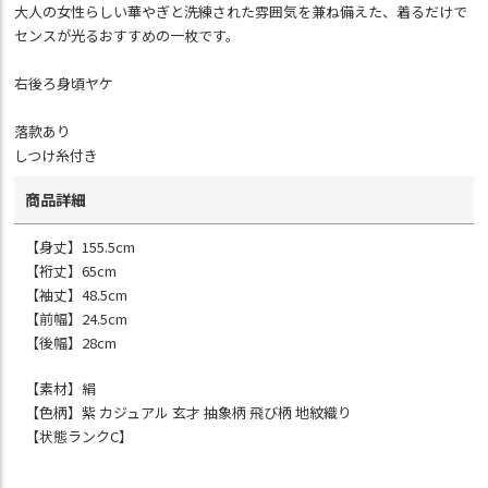
大人の女性らしい華やぎと洗練された雰囲気を兼ね備えた、着るだけで
センスが光るおすすめの一枚です。
右後ろ身頃ヤケ
落款あり
しつけ糸付き
商品詳細
【身丈】155.5cm
【裄丈】65cm
【袖丈】48.5cm
【前幅】24.5cm
【後幅】28cm
【素材】絹
【色柄】紫 カジュアル 玄才 抽象柄 飛び柄 地紋織り
【状態ランクC】