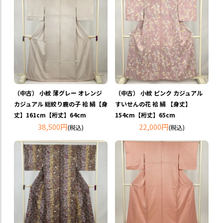
（中古） 小紋 薄グレー オレンジ
（中古） 小紋 ピンク カジュアル
カジュアル 総絞り鹿の子 袷 絹【身
すいせんの花 袷 絹 【身丈】
丈】161cm【裄丈】64cm
154cm【裄丈】65cm
38,500円
22,000円
(税込)
(税込)