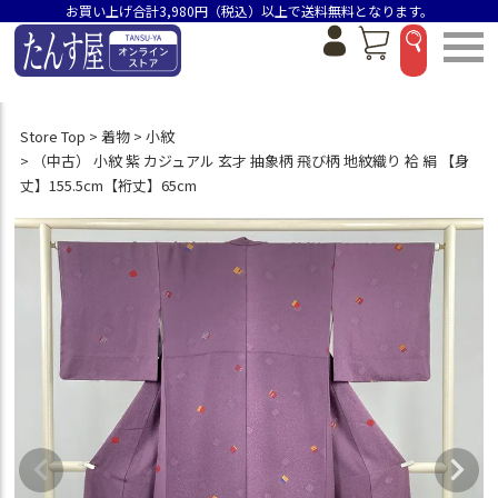
お買い上げ合計3,980円（税込）以上で送料無料となります。
Store Top
着物
小紋
（中古） 小紋 紫 カジュアル 玄才 抽象柄 飛び柄 地紋織り 袷 絹 【身
丈】155.5cm【裄丈】65cm