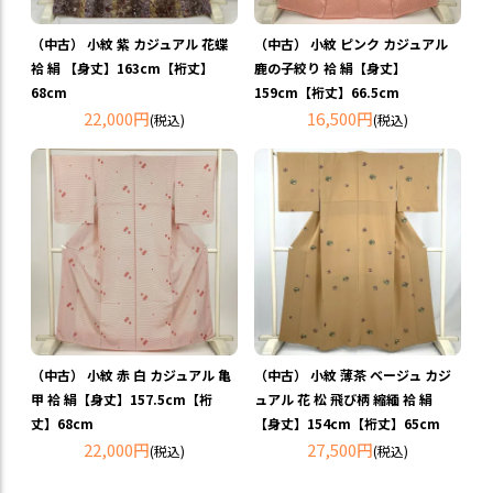
（中古） 小紋 紫 カジュアル 花蝶
（中古） 小紋 ピンク カジュアル
袷 絹 【身丈】163cm【裄丈】
鹿の子絞り 袷 絹【身丈】
68cm
159cm【裄丈】66.5cm
22,000円
16,500円
(税込)
(税込)
（中古） 小紋 赤 白 カジュアル 亀
（中古） 小紋 薄茶 ベージュ カジ
甲 袷 絹【身丈】157.5cm【裄
ュアル 花 松 飛び柄 縮緬 袷 絹
丈】68cm
【身丈】154cm【裄丈】65cm
22,000円
27,500円
(税込)
(税込)