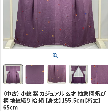
（中古） 小紋 紫 カジュアル 玄才 抽象柄 飛び
柄 地紋織り 袷 絹 【身丈】155.5cm【裄丈】
65cm