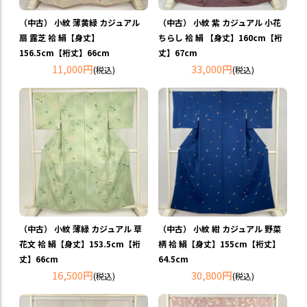
（中古） 小紋 薄黄緑 カジュアル
（中古） 小紋 紫 カジュアル 小花
扇 露芝 袷 絹【身丈】
ちらし 袷 絹 【身丈】160cm【裄
156.5cm【裄丈】66cm
丈】67cm
11,000円
33,000円
(税込)
(税込)
（中古） 小紋 薄緑 カジュアル 草
（中古） 小紋 紺 カジュアル 野菜
花文 袷 絹【身丈】153.5cm【裄
柄 袷 絹【身丈】155cm【裄丈】
丈】66cm
64.5cm
16,500円
30,800円
(税込)
(税込)