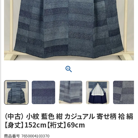
（中古） 小紋 藍色 紺 カジュアル 寄せ柄 袷 絹
【身丈】152cm【裄丈】69cm
商品番号
7650004103370