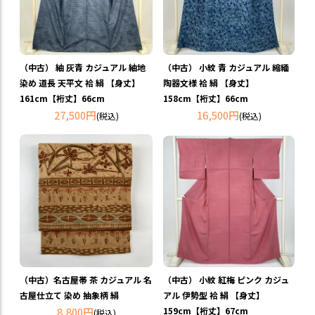
（中古） 紬 灰青 カジュアル 紬地
（中古） 小紋 青 カジュアル 縮緬
染め 道長 天平文 袷 絹 【身丈】
陶器文様 袷 絹 【身丈】
161cm【裄丈】66cm
158cm【裄丈】66cm
27,500円
16,500円
(税込)
(税込)
（中古）名古屋帯 茶 カジュアル 名
（中古） 小紋 紅梅 ピンク カジュ
古屋仕立て 染め 抽象柄 絹
アル 伊勢型 袷 絹 【身丈】
8,800円
159cm【裄丈】67cm
(税込)