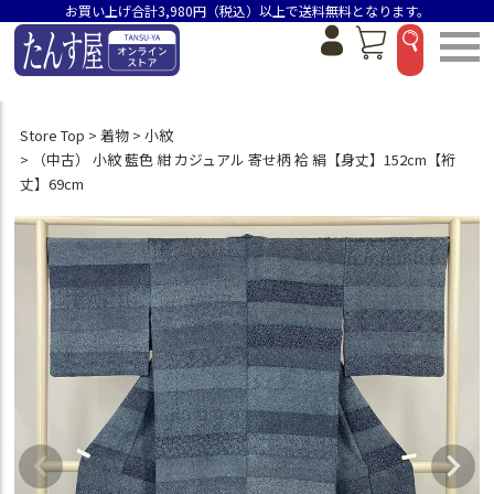
お買い上げ合計3,980円（税込）以上で送料無料となります。
Store Top
着物
小紋
（中古） 小紋 藍色 紺 カジュアル 寄せ柄 袷 絹【身丈】152cm【裄
丈】69cm