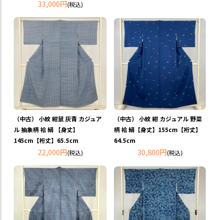
33,000円
(税込)
（中古） 小紋 紺鼠 灰青 カジュア
（中古） 小紋 紺 カジュアル 野菜
ル 抽象柄 袷 絹 【身丈】
柄 袷 絹【身丈】155cm【裄丈】
145cm【裄丈】65.5cm
64.5cm
22,000円
30,800円
(税込)
(税込)