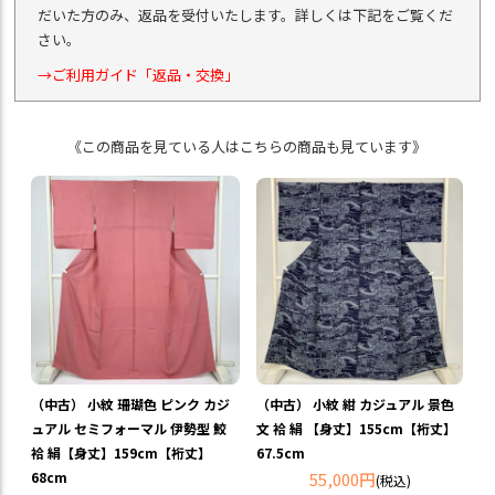
だいた方のみ、返品を受付いたします。詳しくは下記をご覧くだ
さい。
→ご利用ガイド「返品・交換」
《この商品を見ている人はこちらの商品も見ています》
（中古） 小紋 珊瑚色 ピンク カジ
（中古） 小紋 紺 カジュアル 景色
ュアル セミフォーマル 伊勢型 鮫
文 袷 絹 【身丈】155cm【裄丈】
袷 絹【身丈】159cm【裄丈】
67.5cm
68cm
55,000円
(税込)