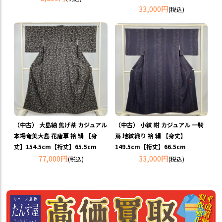
33,000円
(税込)
（中古） 大島紬 焦げ茶 カジュアル
（中古） 小紋 紺 カジュアル 一騎
本場奄美大島 花唐草 袷 絹 【身
蔦 地紋織り 袷 絹 【身丈】
丈】154.5cm【裄丈】65.5cm
149.5cm【裄丈】66.5cm
77,000円
33,000円
(税込)
(税込)