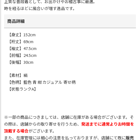
上質な普段着として、お出かけやお稽古事に最適。
時を経るほどに風合いが増す逸品です。
商品詳細
【身丈】152cm
【裄丈】69cm
【袖丈】47.5cm
【前幅】24.5cm
【後幅】30cm
【素材】絹
【色柄】藍色 青 紺 カジュアル 寄せ柄
【状態ランクA】
※一部の商品につきましては、店舗に在庫がある場合がございます。そ
の際は、店舗からの取り寄せを行うため、
発送までに通常よりお時間を
頂戴する場合
がございます。
また、在庫管理には細心の注意を払っておりますが、店舗にて既に
販売