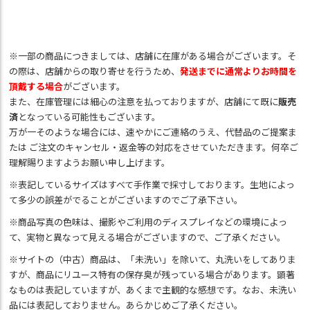
※一部の商品につきましては、店舗に在庫がある場合がございます。そ
の際は、店舗からの取り寄せを行うため、
発送までに通常よりお時間を
頂戴する場合
がございます。
また、在庫管理には細心の注意を払っておりますが、店舗にて既に
販売
済
となっている可能性もございます。
万が一そのような場合には、速やかにご連絡のうえ、代替品のご提案ま
たは ご注文のキャンセル・返金等の対応をさせていただきます。何卒ご
理解賜りますようお願い申し上げます。
※表記しているサイズはすべて手作業で採寸しております。生地によっ
て多少の誤差がでることがございますのでご了承下さい。
※商品写真の色味は、撮影やご利用のディスプレイなどの環境によっ
て、実物と異なって見える場合がございますので、ご了承ください。
※サイトの（中古）商品は、「未洗い」を除いて、丸洗いをしてありま
すが、商品にリユース特有の保存臭が残っている場合があります。顕著
なものは表記していますが、あくまで主観的な感想です。なお、未洗い
品には表記しておりません。あらかじめご了承ください。