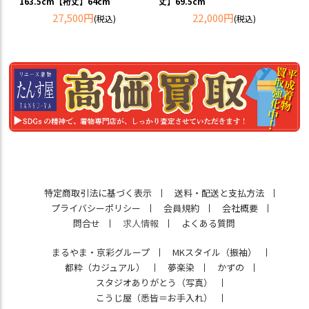
163.5cm【裄丈】64cm
丈】69.5cm
27,500円
22,000円
(税込)
(税込)
特定商取引法に基づく表示
送料・配送と支払方法
プライバシーポリシー
会員規約
会社概要
問合せ
求人情報
よくある質問
まるやま・京彩グループ
MKスタイル（振袖）
都粋（カジュアル）
夢楽染
かずの
スタジオありがとう（写真）
こうじ屋（悉皆＝お手入れ）