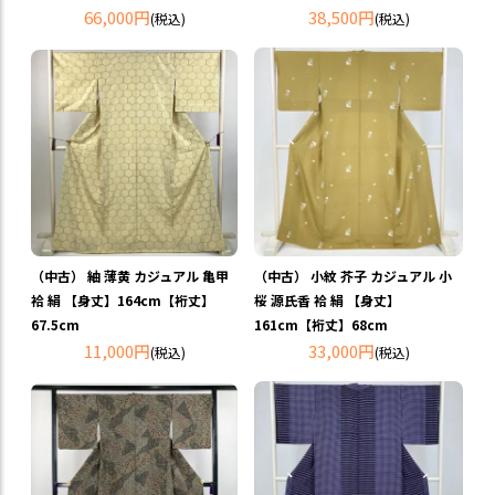
66,000円
38,500円
(税込)
(税込)
（中古） 紬 薄黄 カジュアル 亀甲
（中古） 小紋 芥子 カジュアル 小
袷 絹 【身丈】164cm【裄丈】
桜 源氏香 袷 絹 【身丈】
67.5cm
161cm【裄丈】68cm
11,000円
33,000円
(税込)
(税込)