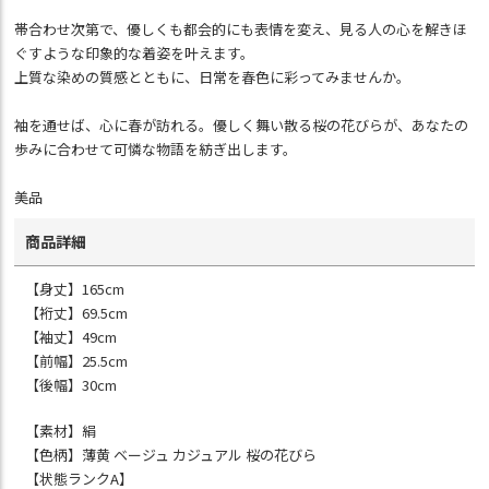
帯合わせ次第で、優しくも都会的にも表情を変え、見る人の心を解きほ
ぐすような印象的な着姿を叶えます。
上質な染めの質感とともに、日常を春色に彩ってみませんか。
袖を通せば、心に春が訪れる。優しく舞い散る桜の花びらが、あなたの
歩みに合わせて可憐な物語を紡ぎ出します。
美品
商品詳細
【身丈】165cm
【裄丈】69.5cm
【袖丈】49cm
【前幅】25.5cm
【後幅】30cm
【素材】絹
【色柄】薄黄 ベージュ カジュアル 桜の花びら
【状態ランクA】