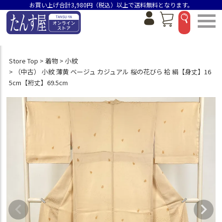
お買い上げ合計3,980円（税込）以上で送料無料となります。
Store Top
着物
小紋
（中古） 小紋 薄黄 ベージュ カジュアル 桜の花びら 袷 絹【身丈】16
5cm【裄丈】69.5cm