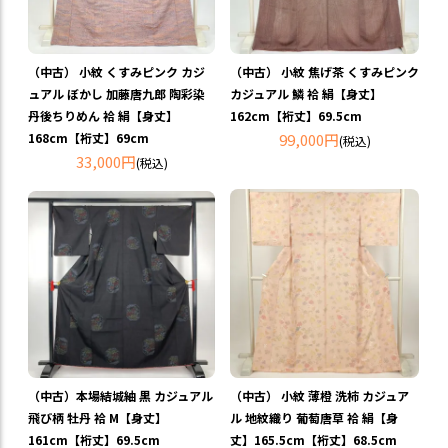
（中古） 小紋 くすみピンク カジ
（中古） 小紋 焦げ茶 くすみピンク
ュアル ぼかし 加藤唐九郎 陶彩染
カジュアル 鱗 袷 絹【身丈】
丹後ちりめん 袷 絹【身丈】
162cm【裄丈】69.5cm
168cm【裄丈】69cm
99,000円
(税込)
33,000円
(税込)
（中古）本場結城紬 黒 カジュアル
（中古） 小紋 薄橙 洗柿 カジュア
飛び柄 牡丹 袷 M【身丈】
ル 地紋織り 葡萄唐草 袷 絹【身
161cm【裄丈】69.5cm
丈】165.5cm【裄丈】68.5cm