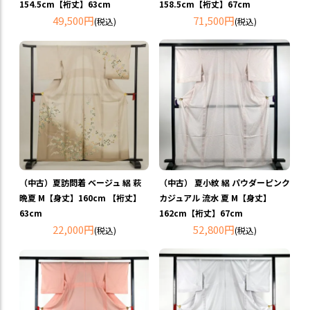
154.5cm【裄丈】63cm
158.5cm【裄丈】67cm
49,500円
71,500円
(税込)
(税込)
（中古）夏訪問着 ベージュ 絽 萩
（中古） 夏小紋 絽 パウダーピンク
晩夏 M【身丈】160cm 【裄丈】
カジュアル 流水 夏 M【身丈】
63cm
162cm【裄丈】67cm
22,000円
52,800円
(税込)
(税込)