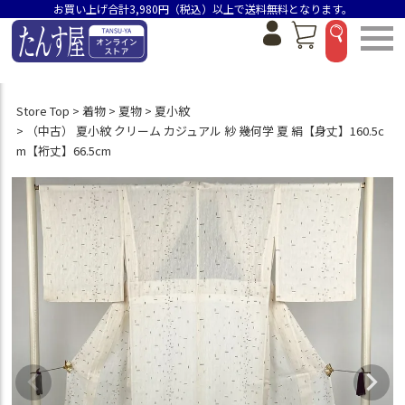
お買い上げ合計3,980円（税込）以上で送料無料となります。
Store Top
着物
夏物
夏小紋
（中古） 夏小紋 クリーム カジュアル 紗 幾何学 夏 絹【身丈】160.5c
m【裄丈】66.5cm