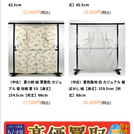
62.5cm
丈】63.5cm
22,000円
22,000円
(税込)
(税込)
（中古） 夏小紋 絽 薄黄色 カジュ
（中古）夏色無地 白 カジュアル 蛍
アル 菊 垣根 夏 SS【身丈】
ぼかし 絽【身丈】159.5cm【裄
154.5cm【裄丈】66cm
丈】68cm
27,500円
85,800円
(税込)
(税込)