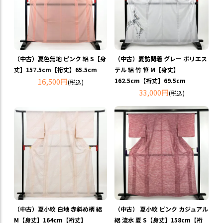
（中古）夏色無地 ピンク 絽 S【身
（中古）夏訪問着 グレー ポリエス
丈】157.5cm【裄丈】65.5cm
テル 絽 竹 笹 M【身丈】
16,500円
162.5cm【裄丈】69.5cm
(税込)
33,000円
(税込)
（中古）夏小紋 白地 赤斜め柄 絽
（中古） 夏小紋 ピンク カジュアル
M【身丈】164cm【裄丈】
絽 流水 夏 S【身丈】158cm【裄