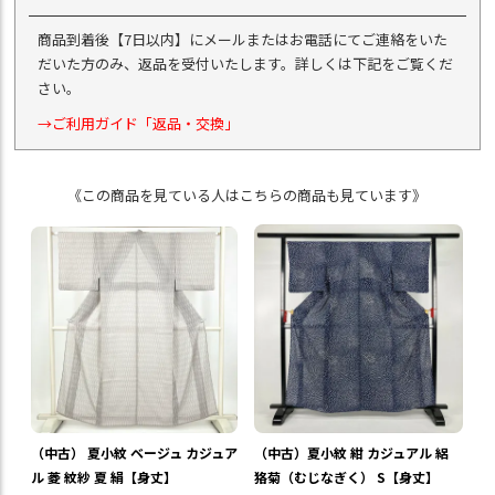
商品到着後【7日以内】にメールまたはお電話にてご連絡をいた
だいた方のみ、返品を受付いたします。詳しくは下記をご覧くだ
さい。
→ご利用ガイド「返品・交換」
《この商品を見ている人はこちらの商品も見ています》
（中古） 夏小紋 ベージュ カジュア
（中古）夏小紋 紺 カジュアル 絽
ル 菱 紋紗 夏 絹【身丈】
狢菊（むじなぎく） S【身丈】