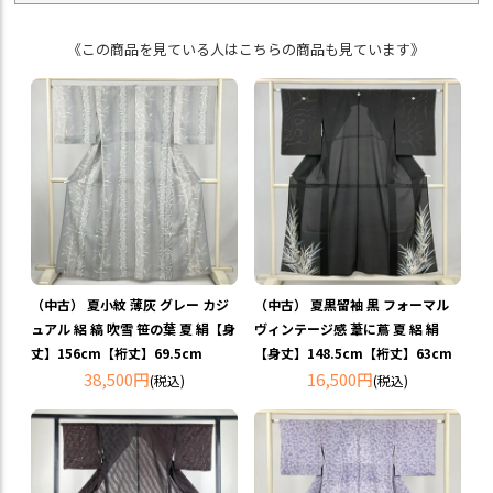
《この商品を見ている人はこちらの商品も見ています》
（中古） 夏小紋 薄灰 グレー カジ
（中古） 夏黒留袖 黒 フォーマル
ュアル 絽 縞 吹雪 笹の葉 夏 絹【身
ヴィンテージ感 葦に蔦 夏 絽 絹
丈】156cm【裄丈】69.5cm
【身丈】148.5cm【裄丈】63cm
38,500円
16,500円
(税込)
(税込)