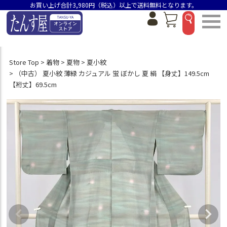
お買い上げ合計3,980円（税込）以上で送料無料となります。
Store Top
着物
夏物
夏小紋
（中古） 夏小紋 薄緑 カジュアル 蛍 ぼかし 夏 絹 【身丈】149.5cm
【裄丈】69.5cm