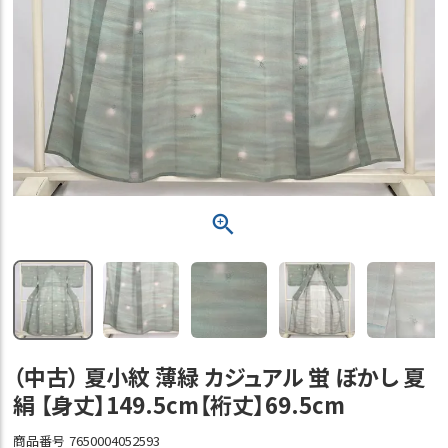
（中古） 夏小紋 薄緑 カジュアル 蛍 ぼかし 夏
絹 【身丈】149.5cm【裄丈】69.5cm
商品番号
7650004052593