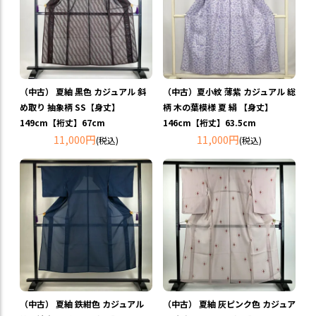
（中古） 夏紬 黒色 カジュアル 斜
（中古）夏小紋 薄紫 カジュアル 総
め取り 抽象柄 SS【身丈】
柄 木の葉模様 夏 絹 【身丈】
149cm【裄丈】67cm
146cm【裄丈】63.5cm
11,000円
11,000円
(税込)
(税込)
（中古） 夏紬 鉄紺色 カジュアル
（中古） 夏紬 灰ピンク色 カジュア