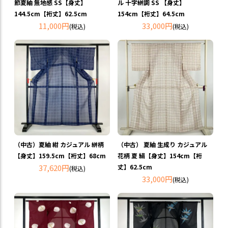
節夏紬 無地感 SS【身丈】
ル 十字絣調 SS 【身丈】
144.5cm【裄丈】62.5cm
154cm【裄丈】64.5cm
11,000円
33,000円
(税込)
(税込)
（中古）夏紬 紺 カジュアル 絣柄
（中古） 夏紬 生成り カジュアル
【身丈】159.5cm【裄丈】68cm
花柄 夏 絹【身丈】154cm【裄
37,620円
丈】62.5cm
(税込)
33,000円
(税込)