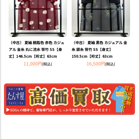
（中古） 夏紬 臙脂色 赤色 カジュ
（中古） 夏紬 黒色 カジュアル 金
アル 金糸 丸に流水 笹竹 SS【身
糸 銀糸 笹竹 SS【身丈】
丈】146.5cm【裄丈】63cm
150.5cm【裄丈】63cm
11,000円
16,500円
(税込)
(税込)