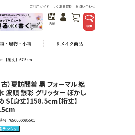
ご利用ガイド
よくある質問
お問い合わせ
店舗
検索
物・履物・小物
リメイク商品
m【裄丈】67.5cm
中古）夏訪問着 黒 フォーマル 絽
水 波頭 銀彩 グリッター ぼかし
め S【身丈】158.5cm【裄丈】
.5cm
番号
7650000095501
態ランクS