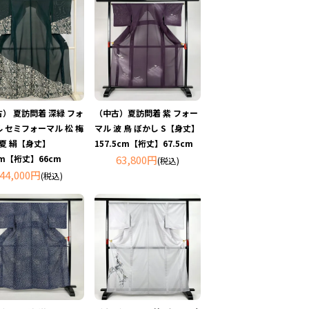
） 夏訪問着 深緑 フォ
（中古）夏訪問着 紫 フォー
 セミフォーマル 松 梅
マル 波 鳥 ぼかし S【身丈】
 夏 絹【身丈】
157.5cm【裄丈】67.5cm
cm【裄丈】66cm
63,800円
(税込)
44,000円
(税込)