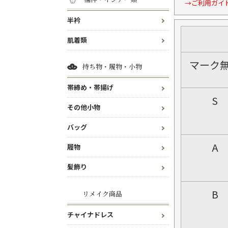
→ご利用ガイ
半衿
肌着類
マーク
持ち物・履物・小物
帯締め・帯揚げ
S
その他小物
バッグ
A
履物
髪飾り
B
リメイク商品
チャイナドレス