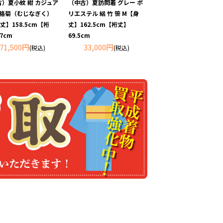
）夏小紋 紺 カジュア
（中古）夏訪問着 グレー ポ
 狢菊（むじなぎく）
リエステル 絽 竹 笹 M【身
丈】158.5cm【裄
丈】162.5cm【裄丈】
7cm
69.5cm
71,500円
33,000円
(税込)
(税込)