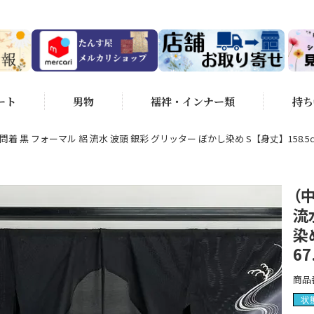
ート
男物
襦袢・インナー類
持ち
着 黒 フォーマル 絽 流水 波頭 銀彩 グリッター ぼかし染め S【身丈】158.5c
（
流
染
67
商品
状