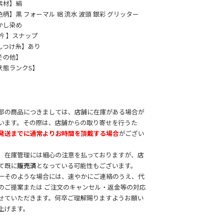
素材】絹
色柄】黒 フォーマル 絽 流水 波頭 銀彩 グリッター
かし染め
 衿 】スナップ
しつけ糸】あり
その他】
状態ランクS】
部の商品につきましては、店舗に在庫がある場合が
います。その際は、店舗からの取り寄せを行うた
発送までに通常よりお時間を頂戴する場合
がござい
。
、在庫管理には細心の注意を払っておりますが、店
て既に
販売済
となっている可能性もございます。
一そのような場合には、速やかにご連絡のうえ、代
のご提案または ご注文のキャンセル・返金等の対応
せていただきます。何卒ご理解賜りますようお願い
上げます。