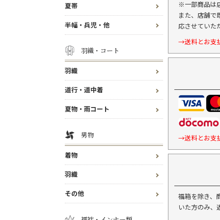
※一部商品は
夏帯
また、店舗で
半幅・兵児・他
応させていた
→送料とお支
羽織・コート
羽織
道行・道中着
夏物・雨コート
男物
→送料とお支
着物
羽織
その他
福箱を除き、
いた方のみ、
襦袢・インナー類