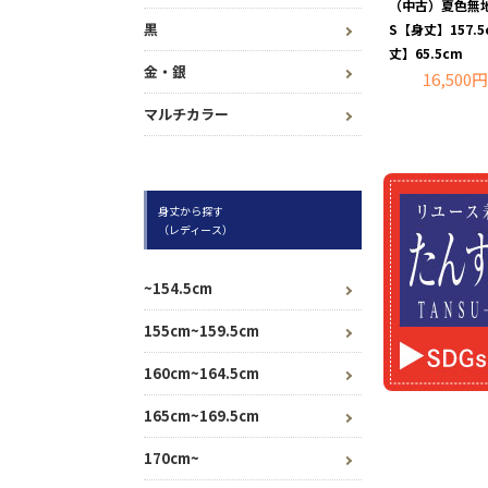
（中古）夏色無地
黒
S【身丈】157.
丈】65.5cm
金・銀
16,500円
マルチカラー
身丈から探す
（レディース）
~154.5cm
155cm~159.5cm
160cm~164.5cm
165cm~169.5cm
170cm~