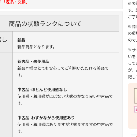
ド「返品・交換」
※表
す。
ご了
商品の状態ランクについて
※商
の環
無し
新品
ので
新品商品となります。
※サ
いを
新古品・未使用品
って
新品同様のとても安心してご利用いただける美品で
が、
す。
記し
中古品-ほとんど使用感なし
使用感・着用感がほぼない状態のかなり良い中古品で
す。
中古品-わずかながら使用感あり
使用感・着用感はありますが状態まずまずの中古品で
す。