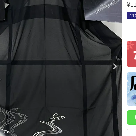
¥
11
[
1