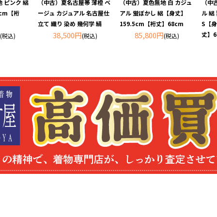
 ピンク 絽
（中古）夏名古屋帯 薄橙 ベ
（中古）夏色無地 白 カジュ
（中古
5cm【裄
ージュ カジュアル 名古屋仕
アル 蛍ぼかし 絽【身丈】
ル 絽
立て 織り 染め 幾何学 絹
159.5cm【裄丈】68cm
S【身
38,500円
85,800円
丈】6
(税込)
(税込)
(税込)