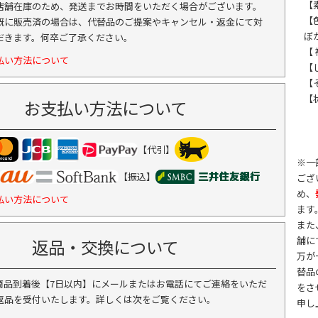
【
店舗在庫のため、発送までお時間をいただく場合がございます。
【
既に販売済の場合は、代替品のご提案やキャンセル・返金にて対
ぼ
だきます。何卒ご了承ください。
【
払い方法について
【
【
【
お支払い方法について
【代引】
※一
【振込】
ござ
め、
払い方法について
ます
また
舗に
返品・交換について
万が
替品
商品到着後【7日以内】にメールまたはお電話にてご連絡をいただ
をさ
返品を受付いたします。詳しくは次をご覧ください。
申し