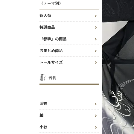
《テーマ別》
新入荷
特選商品
「都粋」の商品
おまとめ商品
トールサイズ
着物
浴衣
紬
小紋