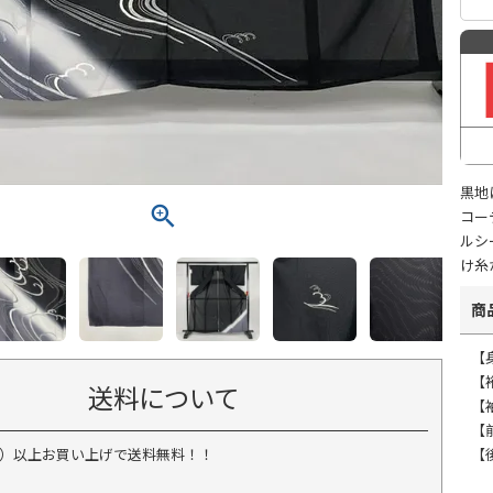
黒地
コー
ルシ
け糸
商
【身
【裄
送料について
【
【
税込）以上お買い上げで送料無料！！
【