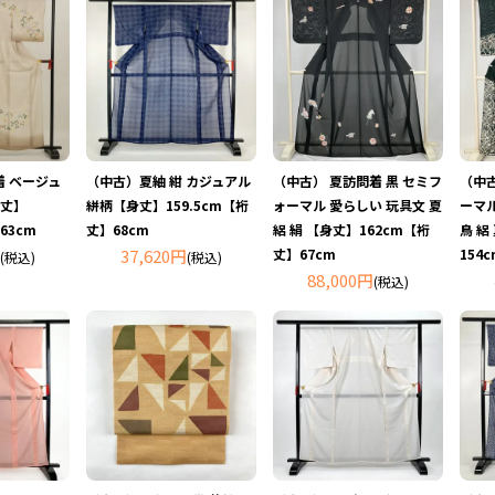
 ベージュ
（中古）夏紬 紺 カジュアル
（中古） 夏訪問着 黒 セミフ
（中古
身丈】
絣柄【身丈】159.5cm【裄
ォーマル 愛らしい 玩具文 夏
ーマル
63cm
丈】68cm
絽 絹 【身丈】162cm【裄
鳥 絽
37,620円
丈】67cm
154
(税込)
(税込)
88,000円
(税込)