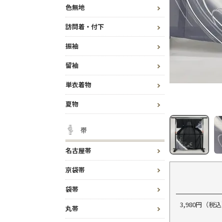
色無地
訪問着・付下
振袖
留袖
単衣着物
夏物
帯
名古屋帯
京袋帯
袋帯
3,980円（
丸帯