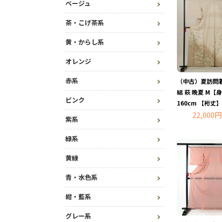
ベージュ
茶・こげ茶系
黄・からし系
オレンジ
赤系
（中古）夏訪問着
絽 萩 晩夏 M【
ピンク
160cm 【裄丈】
22,000円
紫系
緑系
黄緑
青・水色系
紺・藍系
グレー系