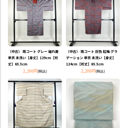
（中古） 雨コート グレー 破れ菱
（中古） 雨コート 灰色 紅梅 グラ
単衣 未洗い【身丈】129cm【裄
デーション 単衣 未洗い【身丈】
丈】65.5cm
124cm【裄丈】65.5cm
2,200円
2,200円
(税込)
(税込)