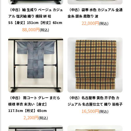
（中古）紬 生成り ベージュ カジュ
（中古）袋帯 水色 カジュアル 全通
アル 塩沢紬 織り 横段 絣 袷
金糸 銀糸 霞取り 波
SS【身丈】151cm【裄丈】63cm
22,000円
(税込)
88,000円
(税込)
（中古） 雨コート グレー まだら
（中古）名古屋帯 黄色 芥子色 カ
模様 単衣 未洗い【身丈】
ジュアル 名古屋仕立て 織り 翁格子
117.5cm【裄丈】65cm
16,500円
(税込)
2,200円
(税込)