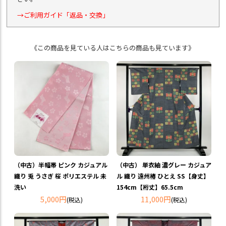
→ご利用ガイド「返品・交換」
《この商品を見ている人はこちらの商品も見ています》
（中古）半幅帯 ピンク カジュアル
（中古） 単衣紬 濃グレー カジュア
織り 兎 うさぎ 桜 ポリエステル 未
ル 織り 遠州椿 ひとえ SS【身丈】
洗い
154cm【裄丈】65.5cm
5,000円
11,000円
(税込)
(税込)