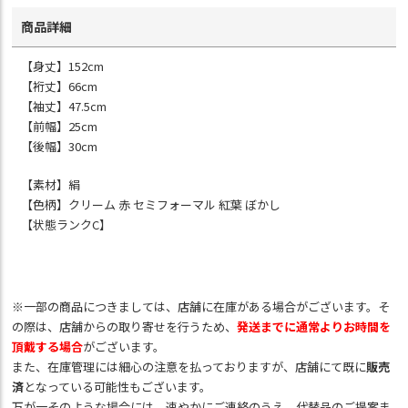
商品詳細
【身丈】152cm
【裄丈】66cm
【袖丈】47.5cm
【前幅】25cm
【後幅】30cm
【素材】絹
【色柄】クリーム 赤 セミフォーマル 紅葉 ぼかし
【状態ランクC】
※一部の商品につきましては、店舗に在庫がある場合がございます。そ
の際は、店舗からの取り寄せを行うため、
発送までに通常よりお時間を
頂戴する場合
がございます。
また、在庫管理には細心の注意を払っておりますが、店舗にて既に
販売
済
となっている可能性もございます。
万が一そのような場合には、速やかにご連絡のうえ、代替品のご提案ま