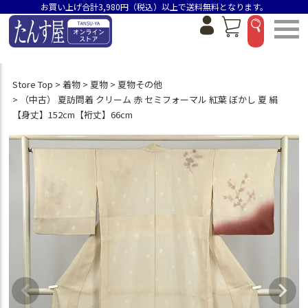
お買い上げ合計3,980円（税込）以上で送料無料となります。
Store Top
着物
夏物
夏物その他
（中古） 夏訪問着 クリーム 赤 セミフォーマル 紅葉 ぼかし 夏 絹
【身丈】152cm【裄丈】66cm