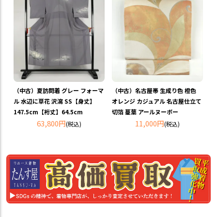
（中古）夏訪問着 グレー フォーマ
（中古）名古屋帯 生成り色 橙色
ル 水辺に草花 沢瀉 SS【身丈】
オレンジ カジュアル 名古屋仕立て
147.5cm【裄丈】64.5cm
切箔 蔓葉 アールヌーボー
63,800円
11,000円
(税込)
(税込)