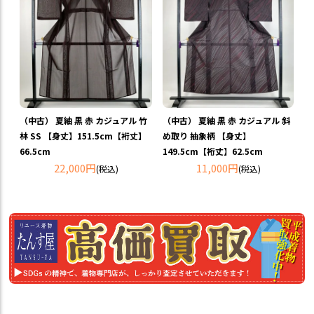
（中古） 夏紬 黒 赤 カジュアル 竹
（中古） 夏紬 黒 赤 カジュアル 斜
林 SS 【身丈】151.5cm【裄丈】
め取り 抽象柄 【身丈】
66.5cm
149.5cm【裄丈】62.5cm
22,000円
11,000円
(税込)
(税込)