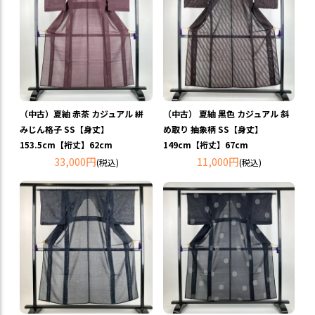
（中古）夏紬 赤茶 カジュアル 絣
（中古） 夏紬 黒色 カジュアル 斜
みじん格子 SS【身丈】
め取り 抽象柄 SS【身丈】
153.5cm【裄丈】62cm
149cm【裄丈】67cm
33,000円
11,000円
(税込)
(税込)