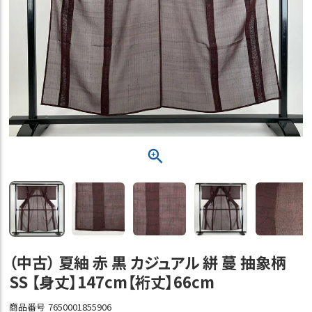
（中古） 夏紬 赤 黒 カジュアル 絣 蔓 抽象柄
SS 【身丈】147cm【裄丈】66cm
商品番号
7650001855906