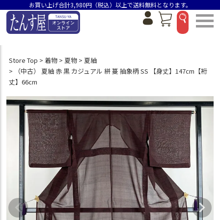
お買い上げ合計3,980円（税込）以上で送料無料となります。
Store Top
着物
夏物
夏紬
（中古） 夏紬 赤 黒 カジュアル 絣 蔓 抽象柄 SS 【身丈】147cm【裄
丈】66cm