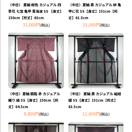
（中古） 夏紬 紺色 カジュアル 四
（中古）夏紬 黒 カジュアル 絣 亀
季花 七宝 亀甲 青海波 SS 【身丈】
甲に花 SS【身丈】151cm【裄
150cm【裄丈】63cm
丈】61.5cm
33,000円
33,000円
(税込)
(税込)
（中古）夏紬 臙脂 赤 カジュアル
（中古） 夏紬 黒 カジュアル 組紐
織り 縞 SS【身丈】150cm【裄
蝶 SS【身丈】151cm【裄丈】
丈】64.5cm
63.5cm
8,800円
11,000円
(税込)
(税込)