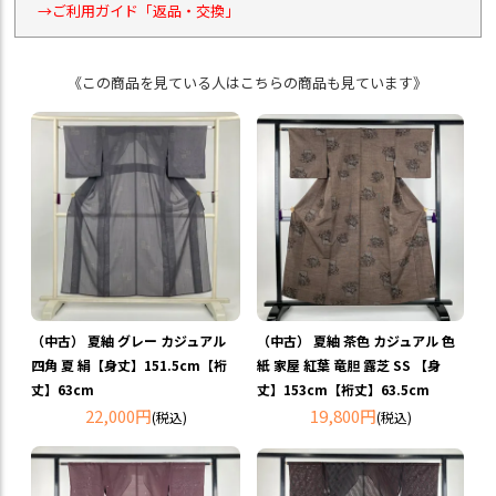
→ご利用ガイド「返品・交換」
《この商品を見ている人はこちらの商品も見ています》
（中古） 夏紬 グレー カジュアル
（中古） 夏紬 茶色 カジュアル 色
四角 夏 絹【身丈】151.5cm【裄
紙 家屋 紅葉 竜胆 露芝 SS 【身
丈】63cm
丈】153cm【裄丈】63.5cm
22,000円
19,800円
(税込)
(税込)