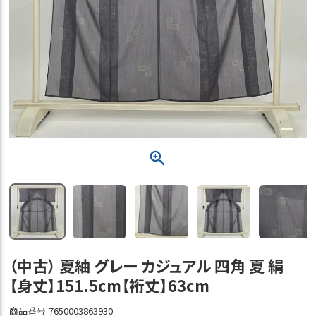
（中古） 夏紬 グレー カジュアル 四角 夏 絹
【身丈】151.5cm【裄丈】63cm
商品番号
7650003863930