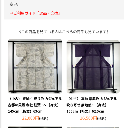
さい。
→ご利用ガイド「返品・交換」
《この商品を見ている人はこちらの商品も見ています》
（中古） 夏紬 生成り色 カジュアル
（中古） 夏紬 濃紫色 カジュアル
古都の風景 寺社 紅葉 SS 【身丈】
吹き寄せ 無地感 S【身丈】
145cm【裄丈】63cm
155cm【裄丈】62.5cm
22,000円
16,500円
(税込)
(税込)