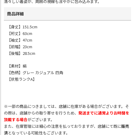
清々しい着姿が、周囲の視線も涼やかに包み込みます。
商品詳細
【身丈】151.5cm
【裄丈】63cm
【袖丈】47cm
【前幅】23cm
【後幅】28.5cm
【素材】絹
【色柄】グレー カジュアル 四角
【状態ランクA】
※一部の商品につきましては、店舗に在庫がある場合がございます。そ
の際は、店舗からの取り寄せを行うため、
発送までに通常よりお時間を
頂戴する場合
がございます。
また、在庫管理には細心の注意を払っておりますが、店舗にて既に
販売
済
となっている可能性もございます。