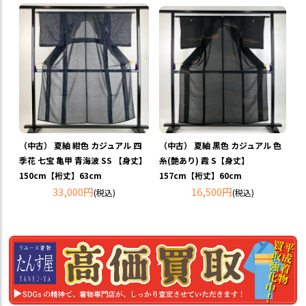
（中古） 夏紬 紺色 カジュアル 四
（中古） 夏紬 黒色 カジュアル 色
季花 七宝 亀甲 青海波 SS 【身丈】
糸(艶あり) 霞 S【身丈】
150cm【裄丈】63cm
157cm【裄丈】60cm
33,000円
16,500円
(税込)
(税込)