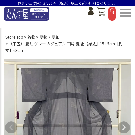
お買い上げ合計3,980円（税込）以上で送料無料となります。
Store Top
着物
夏物
夏紬
（中古） 夏紬 グレー カジュアル 四角 夏 絹【身丈】151.5cm【裄
丈】63cm