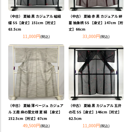
（中古） 夏紬 黒 カジュアル 組紐
（中古） 夏紬 赤 黒 カジュアル 絣
蝶 SS【身丈】151cm【裄丈】
蔓 抽象柄 SS 【身丈】147cm【裄
63.5cm
丈】66cm
11,000円
33,000円
(税込)
(税込)
（中古） 夏紬 薄ベージュ カジュア
（中古） 夏紬 黒 カジュアル 五弁
ル エ霞 麻の葉文様 夏 絹 【身丈】
の花 SS【身丈】146cm【裄丈】
152.5cm【裄丈】67cm
62.5cm
49,500円
11,000円
(税込)
(税込)