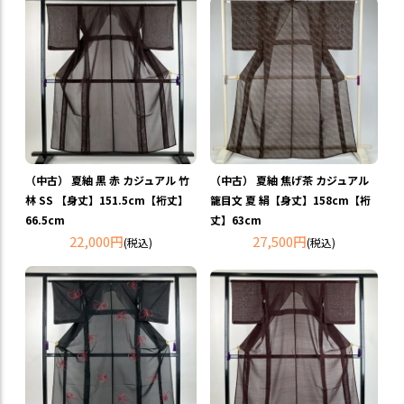
（中古） 夏紬 黒 赤 カジュアル 竹
（中古） 夏紬 焦げ茶 カジュアル
林 SS 【身丈】151.5cm【裄丈】
籠目文 夏 絹【身丈】158cm【裄
66.5cm
丈】63cm
22,000円
27,500円
(税込)
(税込)