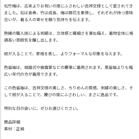
松竹梅は、古来よりお祝いの席にふさわしい吉祥文様として愛されてき
ました。松は長寿、竹は成長、梅は開花を象徴し、それぞれが持つ意味
合いが、着る人の幸せを願う気持ちを伝えます。
熟練の職人技による刺繍は、立体感と繊細さを兼ね備え、着物全体に格
調高い雰囲気を醸し出します。
紋が入ることで、家格を表し、よりフォーマルな印象を与えます。
色留袖は、結婚式や披露宴などの慶事に着用されます。黒留袖よりも幅
広い年代の方が着用できます。
この色留袖は、吉祥文様の美しさ、ちりめんの質感、刺繍の美しさ、そ
して紋が入ることで、慶びの席にふさわしい、まさに逸品です。
特別な日の装いに、ぜひお選びください。
商品詳細
素材：正絹