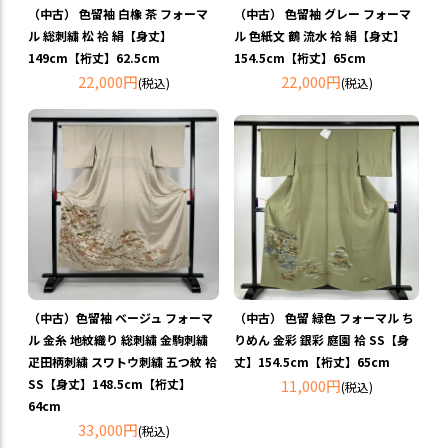
（中古） 色留袖 白橡 茶 フォーマ
（中古） 色留袖 グレー フォーマ
ル 総刺繍 松 袷 絹【身丈】
ル 色紙文 鶴 流水 袷 絹【身丈】
149cm【裄丈】62.5cm
154.5cm【裄丈】65cm
22,000円
22,000円
(税込)
(税込)
（中古）色留袖 ベージュ フォーマ
（中古） 色留 緑色 フォーマル ち
ル 金糸 地紋織り 総刺繍 金駒刺繍
りめん 金彩 銀彩 庭園 袷 SS【身
疋田柄刺繍 スワトウ刺繍 五つ紋 袷
丈】154.5cm【裄丈】65cm
SS【身丈】148.5cm【裄丈】
11,000円
(税込)
64cm
33,000円
(税込)