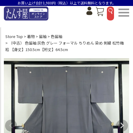
お買い上げ合計3,980円（税込）以上で送料無料となります。
Store Top
着物
留袖
色留袖
（中古） 色留袖 灰色 グレー フォーマル ちりめん 染め 刺繍 松竹梅
袷 【身丈】150.5cm【裄丈】64.5cm