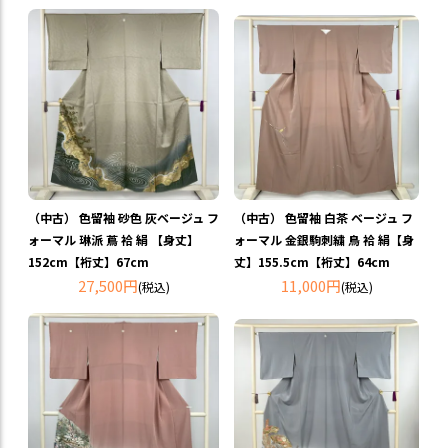
（中古） 色留袖 砂色 灰ベージュ フ
（中古） 色留袖 白茶 ベージュ フ
ォーマル 琳派 蔦 袷 絹 【身丈】
ォーマル 金銀駒刺繍 鳥 袷 絹【身
152cm【裄丈】67cm
丈】155.5cm【裄丈】64cm
27,500円
11,000円
(税込)
(税込)