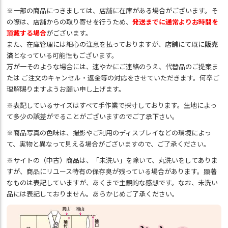
※一部の商品につきましては、店舗に在庫がある場合がございます。そ
の際は、店舗からの取り寄せを行うため、
発送までに通常よりお時間を
頂戴する場合
がございます。
また、在庫管理には細心の注意を払っておりますが、店舗にて既に
販売
済
となっている可能性もございます。
万が一そのような場合には、速やかにご連絡のうえ、代替品のご提案ま
たは ご注文のキャンセル・返金等の対応をさせていただきます。何卒ご
理解賜りますようお願い申し上げます。
※表記しているサイズはすべて手作業で採寸しております。生地によっ
て多少の誤差がでることがございますのでご了承下さい。
※商品写真の色味は、撮影やご利用のディスプレイなどの環境によっ
て、実物と異なって見える場合がございますので、ご了承ください。
※サイトの（中古）商品は、「未洗い」を除いて、丸洗いをしてありま
すが、商品にリユース特有の保存臭が残っている場合があります。顕著
なものは表記していますが、あくまで主観的な感想です。なお、未洗い
品には表記しておりません。あらかじめご了承ください。