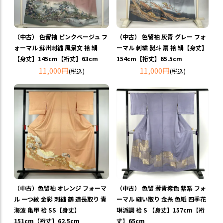
（中古） 色留袖 ピンクベージュ フ
（中古） 色留袖 灰青 グレー フォ
ォーマル 蘇州刺繍 風景文 袷 絹
ーマル 刺繍 熨斗 扇 袷 絹【身丈】
【身丈】145cm【裄丈】63cm
154cm【裄丈】65.5cm
11,000円
11,000円
(税込)
(税込)
（中古）色留袖 オレンジ フォーマ
（中古） 色留 薄青紫色 紫系 フォ
ル 一つ紋 金彩 刺繍 鶴 道長取り 青
ーマル 縫い取り 金糸 色紙 四季花
海波 亀甲 袷 SS【身丈】
琳派調 袷 S 【身丈】157cm【裄
151cm【裄丈】62.5cm
丈】65cm