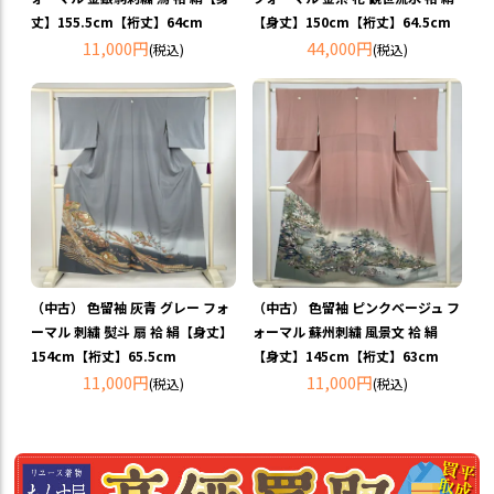
丈】155.5cm【裄丈】64cm
【身丈】150cm【裄丈】64.5cm
11,000円
44,000円
(税込)
(税込)
（中古） 色留袖 灰青 グレー フォ
（中古） 色留袖 ピンクベージュ フ
ーマル 刺繍 熨斗 扇 袷 絹【身丈】
ォーマル 蘇州刺繍 風景文 袷 絹
154cm【裄丈】65.5cm
【身丈】145cm【裄丈】63cm
11,000円
11,000円
(税込)
(税込)