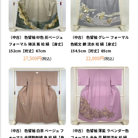
（中古） 色留袖 砂色 灰ベージュ
（中古） 色留袖 グレー フォーマル
フォーマル 琳派 蔦 袷 絹 【身丈】
色紙文 鶴 流水 袷 絹【身丈】
152cm【裄丈】67cm
154.5cm【裄丈】65cm
27,500円
22,000円
(税込)
(税込)
（中古） 色留袖 白茶 ベージュ フ
（中古） 色留袖 薄紫 ラベンダー色
ォーマル 金銀駒刺繍 鳥 袷 絹【身
フォーマル 金糸 花 観世流水 袷 絹