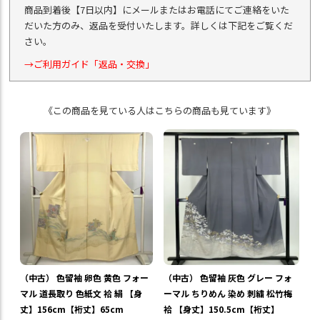
商品到着後【7日以内】にメールまたはお電話にてご連絡をいた
だいた方のみ、返品を受付いたします。詳しくは下記をご覧くだ
さい。
→ご利用ガイド「返品・交換」
《この商品を見ている人はこちらの商品も見ています》
（中古） 色留袖 卵色 黄色 フォー
（中古） 色留袖 灰色 グレー フォ
マル 道長取り 色紙文 袷 絹 【身
ーマル ちりめん 染め 刺繍 松竹梅
丈】156cm【裄丈】65cm
袷 【身丈】150.5cm【裄丈】