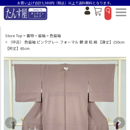
お買い上げ合計3,980円（税込）以上で送料無料となります。
Store Top
着物
留袖
色留袖
（中古） 色留袖 ピンクグレー フォーマル 鶴 波 袷 絹 【身丈】150cm
【裄丈】65cm