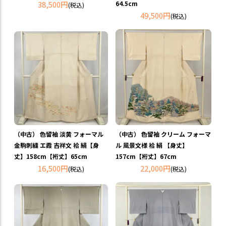
38,500円
64.5cm
(税込)
49,500円
(税込)
（中古） 色留袖 淡黄 フォーマル
（中古） 色留袖 クリーム フォーマ
金駒刺繍 エ霞 吉祥文 袷 絹【身
ル 風景文様 袷 絹 【身丈】
丈】158cm【裄丈】65cm
157cm【裄丈】67cm
16,500円
22,000円
(税込)
(税込)