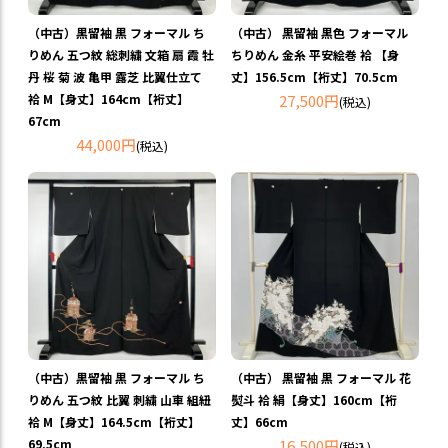
（中古）黒留袖 黒 フォーマル ち
（中古） 黒留袖 黒色 フォーマル
りめん 五つ紋 総刺繍 文箱 扇 霞 牡
ちりめん 金糸 平安絵巻 袷 【身
丹 桜 菊 波 亀甲 露芝 比翼仕立て
丈】156.5cm【裄丈】70.5cm
袷 M【身丈】164cm【裄丈】
27,500円
(税込)
67cm
44,000円
(税込)
（中古）黒留袖 黒 フォーマル ち
（中古） 黒留袖 黒 フォーマル 花
りめん 五つ紋 比翼 刺繍 山車 組紐
熨斗 袷 絹【身丈】160cm【裄
袷 M【身丈】164.5cm【裄丈】
丈】66cm
69.5cm
16,500円
(税込)