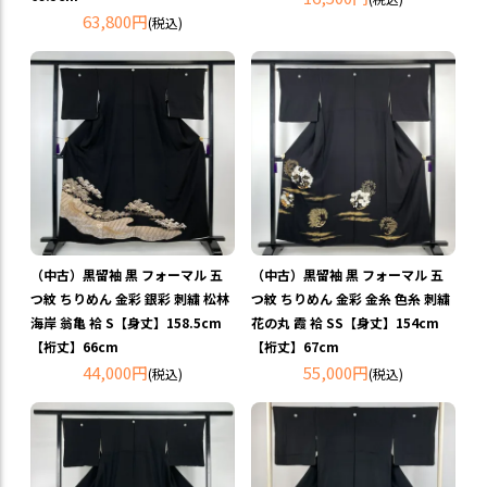
63,800円
(税込)
（中古）黒留袖 黒 フォーマル 五
（中古）黒留袖 黒 フォーマル 五
つ紋 ちりめん 金彩 銀彩 刺繍 松林
つ紋 ちりめん 金彩 金糸 色糸 刺繍
海岸 翁亀 袷 S【身丈】158.5cm
花の丸 霞 袷 SS【身丈】154cm
【裄丈】66cm
【裄丈】67cm
44,000円
55,000円
(税込)
(税込)