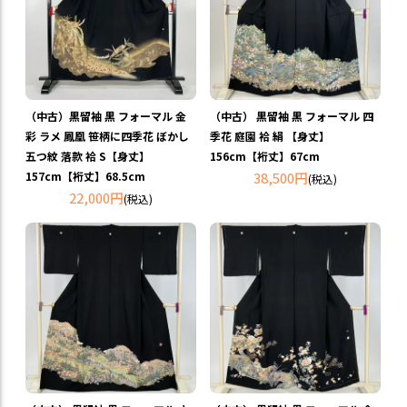
（中古）黒留袖 黒 フォーマル 金
（中古） 黒留袖 黒 フォーマル 四
彩 ラメ 鳳凰 笹柄に四季花 ぼかし
季花 庭園 袷 絹 【身丈】
五つ紋 落款 袷 S【身丈】
156cm【裄丈】67cm
157cm【裄丈】68.5cm
38,500円
(税込)
22,000円
(税込)