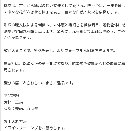
橋文は、古くから縁起の良い文様として愛され、四季花は、一年を通し
て様々な花が咲き誇る様子を表し、豊かな自然と繁栄を象徴します。
熟練の職人技による刺繍は、立体感と繊細さを兼ね備え、着物全体に格
調高い雰囲気を醸し出します。金彩は、光を受けて上品に煌めき、華や
かさを添えます。
紋が入ることで、家格を表し、よりフォーマルな印象を与えます。
黒留袖は、既婚女性の第一礼装であり、結婚式や披露宴などの慶事に着
用されます。
慶びの席にふさわしい、まさに逸品です。
商品詳細
素材：正絹
状態：美品、五つ紋
お手入れ方法
ドライクリーニングをお勧めします。