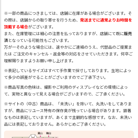
※一部の商品につきましては、店舗に在庫がある場合がございます。そ
の際は、店舗からの取り寄せを行うため、
発送までに通常よりお時間を
頂戴する場合
がございます。
また、在庫管理には細心の注意を払っておりますが、店舗にて既に
販売
済
となっている可能性もございます。
万が一そのような場合には、速やかにご連絡のうえ、代替品のご提案ま
たは ご注文のキャンセル・返金等の対応をさせていただきます。何卒ご
理解賜りますようお願い申し上げます。
※表記しているサイズはすべて手作業で採寸しております。生地によっ
て多少の誤差がでることがございますのでご了承下さい。
※商品写真の色味は、撮影やご利用のディスプレイなどの環境によっ
て、実物と異なって見える場合がございますので、ご了承ください。
※サイトの（中古）商品は、「未洗い」を除いて、丸洗いをしてありま
すが、商品にリユース特有の保存臭が残っている場合があります。顕著
なものは表記していますが、あくまで主観的な感想です。なお、未洗い
品には表記しておりません。あらかじめご了承ください。