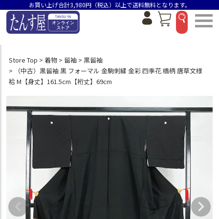
お買い上げ合計3,980円（税込）以上で送料無料となります。
Store Top
着物
留袖
黒留袖
（中古）黒留袖 黒 フォーマル 金駒刺繍 金彩 四季花 橋柄 唐草文様
袷 M【身丈】161.5cm【裄丈】69cm