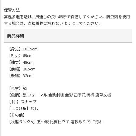
保管方法
高温多湿を避け、風通しの良い場所で保管してください。防虫剤を使用
する場合は、直接着物に触れないようにしてください。
商品詳細
【身丈】161.5cm
【裄丈】69cm
【袖丈】48cm
【前幅】26.5cm
【後幅】32cm
【素材】絹
【色柄】黒 フォーマル 金駒刺繍 金彩 四季花 橋柄 唐草文様
【 衿 】スナップ
【しつけ糸】なし
【その他】
【状態ランクA】五つ紋 比翼仕立て 落款あり 衿に汚れ