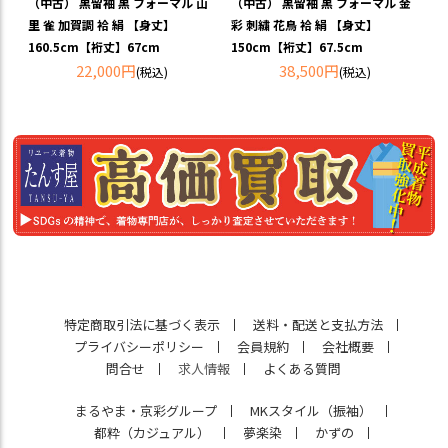
（中古） 黒留袖 黒 フォーマル 山
（中古） 黒留袖 黒 フォーマル 金
里 雀 加賀調 袷 絹 【身丈】
彩 刺繍 花鳥 袷 絹 【身丈】
160.5cm【裄丈】67cm
150cm【裄丈】67.5cm
22,000円
38,500円
(税込)
(税込)
特定商取引法に基づく表示
送料・配送と支払方法
プライバシーポリシー
会員規約
会社概要
問合せ
求人情報
よくある質問
まるやま・京彩グループ
MKスタイル（振袖）
都粋（カジュアル）
夢楽染
かずの