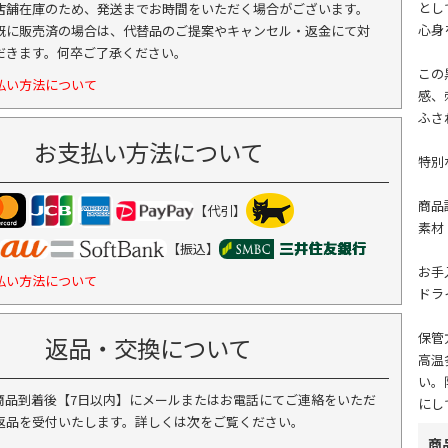
とし
店舗在庫のため、発送までお時間をいただく場合がございます。
心身
既に販売済の場合は、代替品のご提案やキャンセル・返金にて対
だきます。何卒ご了承ください。
この
払い方法について
感、
ふさ
お支払い方法について
特別
商品
【代引】
素材
【振込】
お手
払い方法について
ドラ
保管
返品・交換について
高温
い。
商品到着後【7日以内】にメールまたはお電話にてご連絡をいただ
にし
返品を受付いたします。詳しくは次をご覧ください。
商