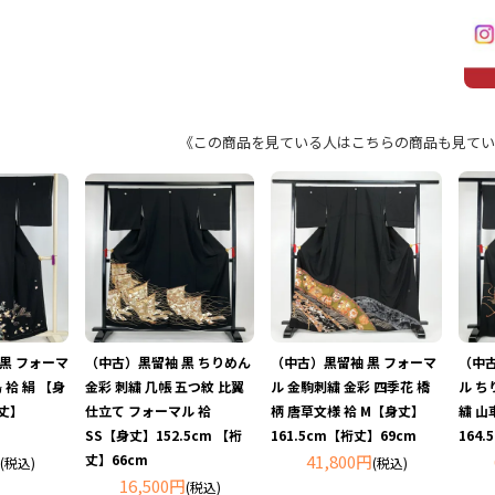
《この商品を見ている人はこちらの商品も見てい
 黒 フォーマ
（中古）黒留袖 黒 ちりめん
（中古）黒留袖 黒 フォーマ
（中古
 袷 絹 【身
金彩 刺繍 几帳 五つ紋 比翼
ル 金駒刺繍 金彩 四季花 橋
ル ち
裄丈】
仕立て フォーマル 袷
柄 唐草文様 袷 M【身丈】
繍 山
SS【身丈】152.5cm 【裄
161.5cm【裄丈】69cm
164
丈】66cm
41,800円
(税込)
(税込)
16,500円
(税込)