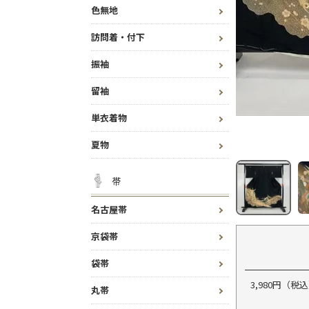
色無地
訪問着・付下
振袖
留袖
単衣着物
夏物
帯
名古屋帯
京袋帯
袋帯
3,980円（
丸帯