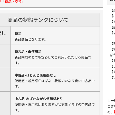
ド「返品・交換」
【
【裄
商品の状態ランクについて
【
【
無し
【後
新品
新品商品となります。
【
【
新古品・未使用品
ぼ
新品同様のとても安心してご利用いただける美品で
【
す。
【
【
中古品-ほとんど使用感なし
【
使用感・着用感がほぼない状態のかなり良い中古品で
す。
中古品-わずかながら使用感あり
※一
使用感・着用感はありますが状態まずまずの中古品で
ござ
す。
め、