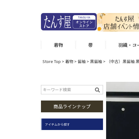
着物
帯
羽織・コ
Store Top
着物
留袖
黒留袖
（中古）黒留袖 黒 
商品ラインナップ
アイテムから探す