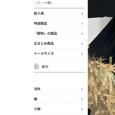
《テーマ別》
新入荷
特選商品
「都粋」の商品
おまとめ商品
トールサイズ
着物
浴衣
紬
小紋