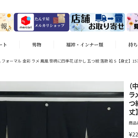
ート
男物
襦袢・インナー類
持ち
フォーマル 金彩 ラメ 鳳凰 笹柄に四季花 ぼかし 五つ紋 落款 袷 S【身丈】157
（
ラ
つ
丈】
商品
¥
22