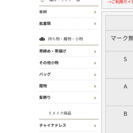
→ご利用ガイ
半衿
肌着類
マーク
持ち物・履物・小物
帯締め・帯揚げ
S
その他小物
バッグ
A
履物
髪飾り
B
リメイク商品
チャイナドレス