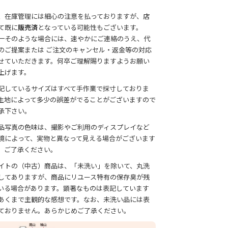
。
、在庫管理には細心の注意を払っておりますが、店
て既に
販売済
となっている可能性もございます。
一そのような場合には、速やかにご連絡のうえ、代
のご提案または ご注文のキャンセル・返金等の対応
せていただきます。何卒ご理解賜りますようお願い
上げます。
記しているサイズはすべて手作業で採寸しておりま
生地によって多少の誤差がでることがございますので
承下さい。
品写真の色味は、撮影やご利用のディスプレイなど
境によって、実物と異なって見える場合がございます
、ご了承ください。
イトの（中古）商品は、「未洗い」を除いて、丸洗
してありますが、商品にリユース特有の保存臭が残
いる場合があります。顕著なものは表記しています
あくまで主観的な感想です。なお、未洗い品には表
ておりません。あらかじめご了承ください。