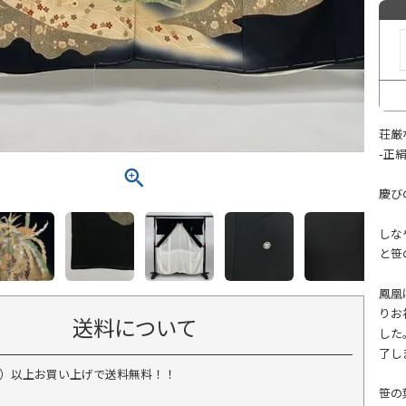
荘厳
-正
慶び
しな
と笹
鳳凰
りお
送料について
した
了し
税込）以上お買い上げで送料無料！！
笹の