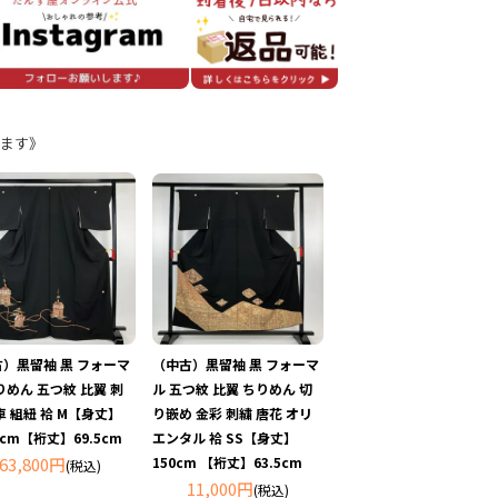
ます》
）黒留袖 黒 フォーマ
（中古）黒留袖 黒 フォーマ
りめん 五つ紋 比翼 刺
ル 五つ紋 比翼 ちりめん 切
車 組紐 袷 M【身丈】
り嵌め 金彩 刺繍 唐花 オリ
.5cm【裄丈】69.5cm
エンタル 袷 SS【身丈】
63,800円
150cm 【裄丈】63.5cm
(税込)
11,000円
(税込)