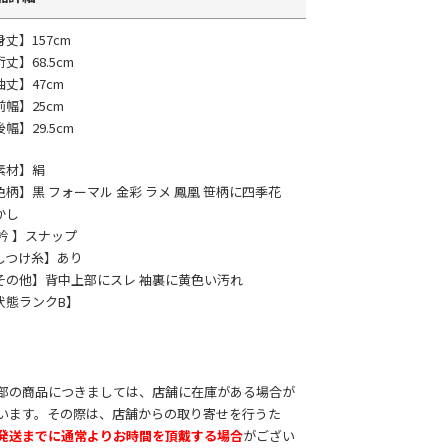
身丈】157cm
丈】68.5cm
袖丈】47cm
前幅】25cm
幅】29.5cm
素材】絹
色柄】黒 フォーマル 金彩 ラメ 鳳凰 笹柄に四季花
かし
 衿 】スナップ
しつけ糸】あり
その他】背中上部にスレ 袖裏に黄色い汚れ
状態ランクB】
部の商品につきましては、店舗に在庫がある場合が
います。その際は、店舗からの取り寄せを行うた
発送までに通常よりお時間を頂戴する場合
がござい