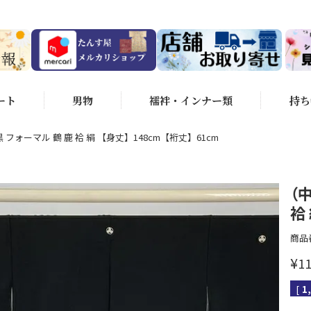
ート
男物
襦袢・インナー類
持ち
 フォーマル 鶴 鹿 袷 絹 【身丈】148cm【裄丈】61cm
（
袷
商品
¥
11
[
1