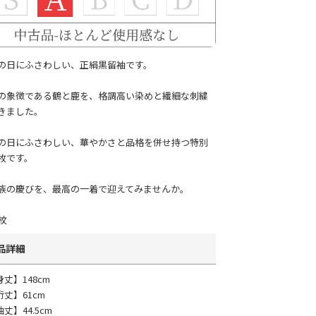
の日にふさわしい、正絹黒留袖です。
の象徴である鶴と鹿を、格調高い染めと繊細な刺繍
きました。
の日にふさわしい、華やかさと品格を併せ持つ特別
枚です。
族の慶びを、最高の一着で迎えてみませんか。
紋
品詳細
身丈】148cm
裄丈】61cm
丈】44.5cm