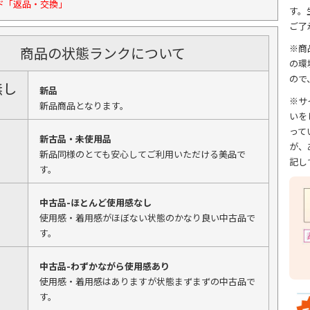
ド「返品・交換」
す。
ご了
※商
商品の状態ランクについて
の環
ので
無し
新品
※サ
新品商品となります。
いを
って
新古品・未使用品
が、
新品同様のとても安心してご利用いただける美品で
記し
す。
中古品-ほとんど使用感なし
使用感・着用感がほぼない状態のかなり良い中古品で
す。
中古品-わずかながら使用感あり
使用感・着用感はありますが状態まずまずの中古品で
す。