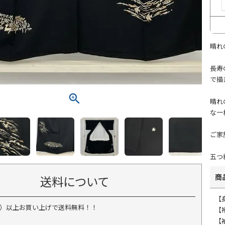
晴れ
長寿
で描
晴れ
な一
ご家
五つ
商
送料について
【
税込）以上お買い上げで送料無料！！
【
【袖