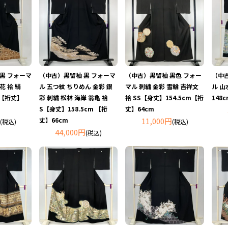
 黒 フォーマ
（中古）黒留袖 黒 フォーマ
（中古）黒留袖 黒色 フォー
（中古
花 袷 絹
ル 五つ紋 ちりめん 金彩 銀
マル 刺繍 金彩 雪輪 吉祥文
ル 山
m【裄丈】
彩 刺繍 松林 海岸 翁亀 袷
袷 SS【身丈】154.5cm【裄
148
S【身丈】158.5cm 【裄
丈】64cm
丈】66cm
11,000円
(税込)
(税込)
44,000円
(税込)