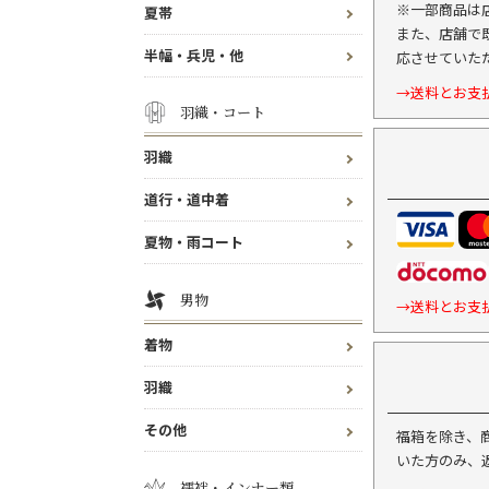
※一部商品は
夏帯
また、店舗で
半幅・兵児・他
応させていた
→送料とお支
羽織・コート
羽織
道行・道中着
夏物・雨コート
男物
→送料とお支
着物
羽織
その他
福箱を除き、
いた方のみ、
襦袢・インナー類