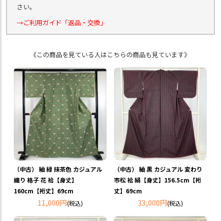
さい。
→ご利用ガイド「返品・交換」
《この商品を見ている人はこちらの商品も見ています》
（中古） 紬 緑 抹茶色 カジュアル
（中古） 紬 黒 カジュアル 変わり
織り 格子 花 袷【身丈】
市松 袷 絹【身丈】156.5cm【裄
160cm【裄丈】69cm
丈】69cm
11,000円
33,000円
(税込)
(税込)