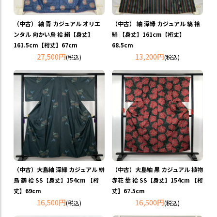
（中古） 紬 青 カジュアル オリエ
（中古） 紬 深緑 カジュアル 縞 袷
ンタル 向かい鳥 袷 絹【身丈】
絹 【身丈】161cm【裄丈】
161.5cm【裄丈】67cm
68.5cm
27,500円
13,200円
(税込)
(税込)
（中古）大島紬 深緑 カジュアル 絣
（中古）大島紬 黒 カジュアル 植物
鳥 鶴 袷 SS【身丈】154cm 【裄
赤花 葉 袷 SS【身丈】154cm 【裄
丈】69cm
丈】67.5cm
16,500円
16,500円
(税込)
(税込)