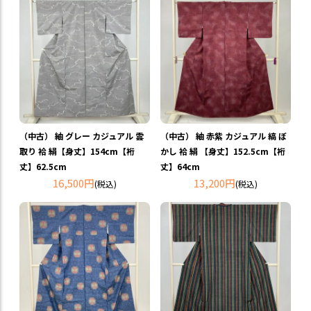
（中古） 紬 グレー カジュアル 雲
（中古） 紬 赤紫 カジュアル 縞 ぼ
取り 袷 絹【身丈】154cm【裄
かし 袷 絹 【身丈】152.5cm【裄
丈】62.5cm
丈】64cm
16,500円
13,200円
(税込)
(税込)