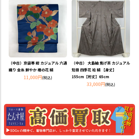
（中古）京袋帯 紺 カジュアル 六通
（中古） 大島紬 焦げ茶 カジュアル
織り 金糸 鮮やか 椿の花 絹
短冊 四季花 袷 絹 【身丈】
11,000円
155cm【裄丈】65cm
(税込)
33,000円
(税込)