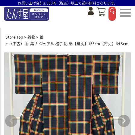
お買い上げ合計3,980円（税込）以上で送料無料となります。
Store Top
着物
紬
（中古） 紬 黒 カジュアル 格子 袷 絹【身丈】155cm【裄丈】64.5cm