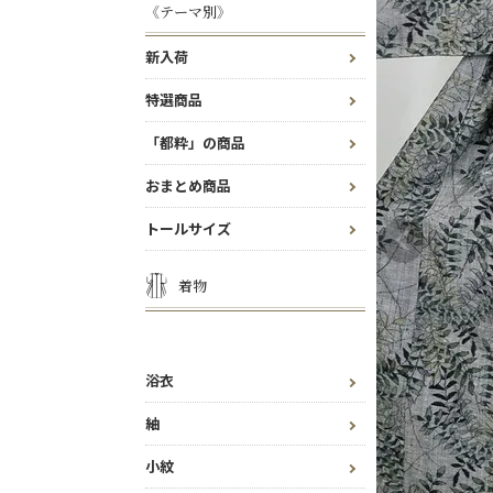
《テーマ別》
新入荷
特選商品
「都粋」の商品
おまとめ商品
トールサイズ
着物
浴衣
紬
小紋