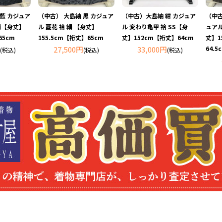
 藍 カジュア
（中古） 大島紬 黒 カジュア
（中古）大島紬 紺 カジュア
（中古
絹【身丈】
ル 蔓花 袷 絹 【身丈】
ル 変わり亀甲 袷 SS【身
ュアル
65cm
155.5cm【裄丈】65cm
丈】152cm【裄丈】64cm
丈】1
27,500円
33,000円
64.5
(税込)
(税込)
(税込)