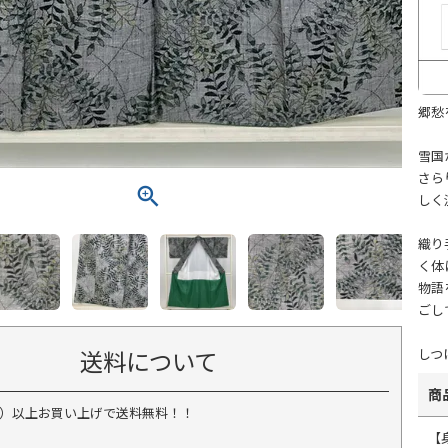
郷愁
雪国
さら
しく
織り
く体
物語
ごし
送料について
しつ
商
税込）以上お買い上げで送料無料！！
【