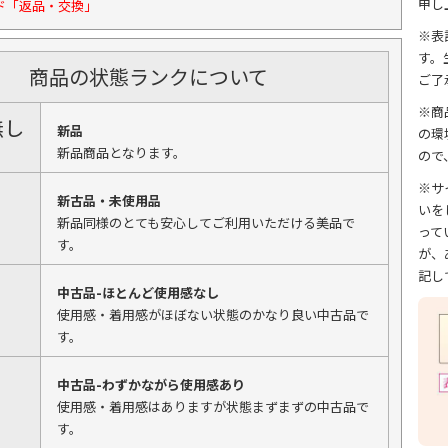
申し
ド「返品・交換」
※表
す。
商品の状態ランクについて
ご了
※商
無し
新品
の環
新品商品となります。
ので
※サ
新古品・未使用品
いを
新品同様のとても安心してご利用いただける美品で
って
す。
が、
記し
中古品-ほとんど使用感なし
使用感・着用感がほぼない状態のかなり良い中古品で
す。
中古品-わずかながら使用感あり
使用感・着用感はありますが状態まずまずの中古品で
す。