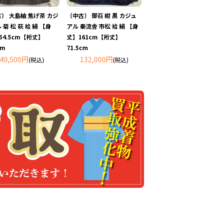
） 大島紬 焦げ茶 カジ
（中古） 御召 紺 黒 カジュ
 菊 松 萩 袷 絹 【身
アル 秦流舎 市松 袷 絹 【身
54.5cm【裄丈】
丈】161cm【裄丈】
cm
71.5cm
49,500円
132,000円
(税込)
(税込)