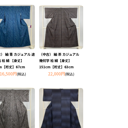
） 紬 青 カジュアル 途
（中古） 紬 茶 カジュアル
 袷 絹 【身丈】
幾何学 袷 絹【身丈】
cm【裄丈】67cm
151cm【裄丈】63cm
16,500円
22,000円
(税込)
(税込)