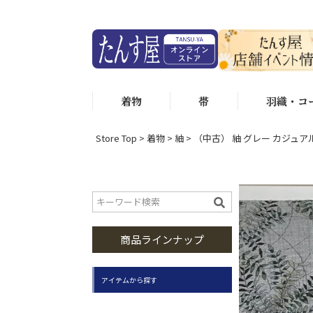
着物
帯
羽織・コ
Store Top
着物
紬
（中古） 紬 グレー カジュアル
商品ラインナップ
アイテムから探す