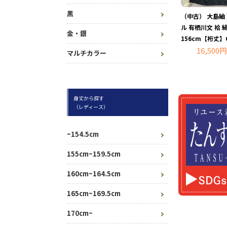
黒
（中古） 大島紬
ル 有栖川文 袷 
金・銀
156cm【裄丈】
16,500円
マルチカラー
身丈から探す
（レディース）
~154.5cm
155cm~159.5cm
160cm~164.5cm
165cm~169.5cm
170cm~