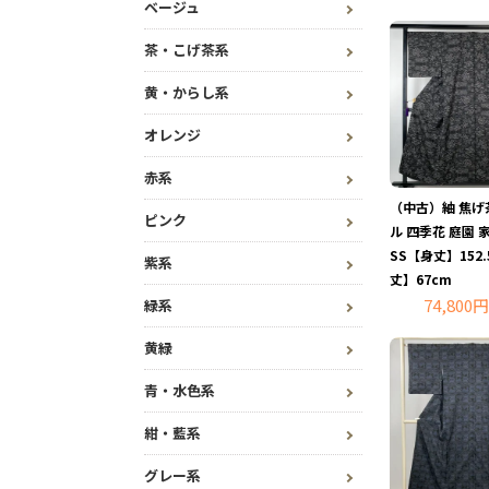
ベージュ
茶・こげ茶系
黄・からし系
オレンジ
赤系
（中古）紬 焦げ
ピンク
ル 四季花 庭園 
SS【身丈】152.
紫系
丈】67cm
74,800円
緑系
黄緑
青・水色系
紺・藍系
グレー系