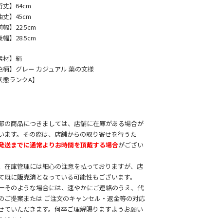
裄丈】64cm
袖丈】45cm
幅】22.5cm
幅】28.5cm
素材】絹
色柄】グレー カジュアル 葉の文様
状態ランクA】
部の商品につきましては、店舗に在庫がある場合が
います。その際は、店舗からの取り寄せを行うた
発送までに通常よりお時間を頂戴する場合
がござい
。
、在庫管理には細心の注意を払っておりますが、店
て既に
販売済
となっている可能性もございます。
一そのような場合には、速やかにご連絡のうえ、代
のご提案または ご注文のキャンセル・返金等の対応
せていただきます。何卒ご理解賜りますようお願い