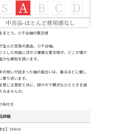
をまとう。小千谷紬の葉文様
が生んだ至高の逸品、小千谷紬。
りとした地風に浮かぶ優美な葉文様が、どこか懐か
温かな郷愁を誘います。
手の想いが詰まった紬の風合いは、着るほどに優し
に寄り添います。
を感じる意匠と共に、穏やかで贅沢なひとときを過
てみませんか。
け糸付き
品詳細
身丈】150cm