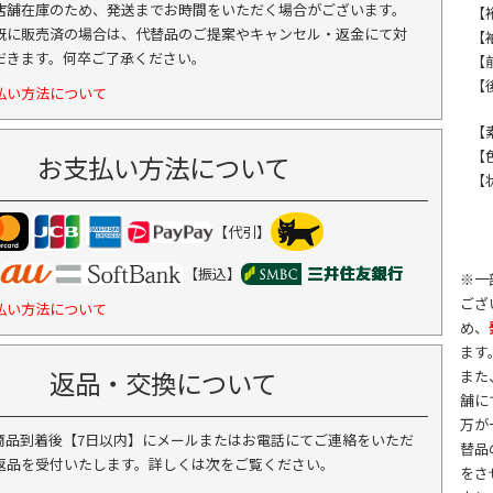
店舗在庫のため、発送までお時間をいただく場合がございます。
【
既に販売済の場合は、代替品のご提案やキャンセル・返金にて対
【
だきます。何卒ご了承ください。
【前
【後
払い方法について
【
【
お支払い方法について
【
【代引】
【振込】
※一
ござ
払い方法について
め、
ます
返品・交換について
また
舗に
万が
商品到着後【7日以内】にメールまたはお電話にてご連絡をいただ
替品
返品を受付いたします。詳しくは次をご覧ください。
をさ