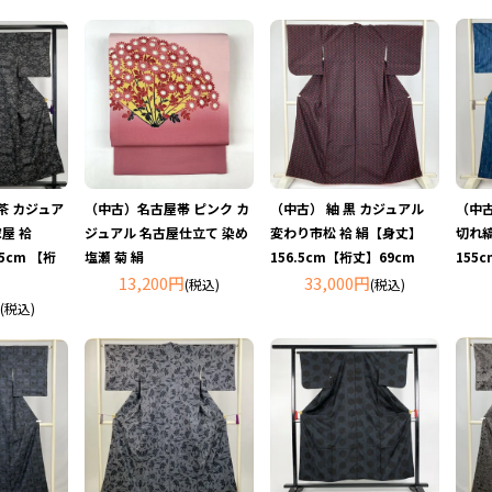
茶 カジュア
（中古）名古屋帯 ピンク カ
（中古） 紬 黒 カジュアル
（中古
家屋 袷
ジュアル 名古屋仕立て 染め
変わり市松 袷 絹【身丈】
切れ縞
5cm 【裄
塩瀬 菊 絹
156.5cm【裄丈】69cm
155
13,200円
33,000円
(税込)
(税込)
(税込)