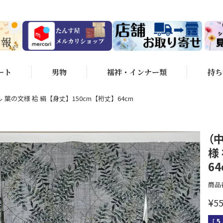
ート
男物
襦袢・インナー類
持ち
 葉の文様 袷 絹【身丈】150cm【裄丈】64cm
（
様
64
商品
¥
55
[
5