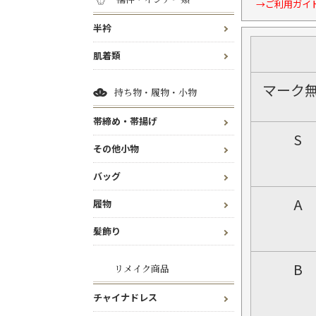
→ご利用ガイ
半衿
肌着類
マーク
持ち物・履物・小物
帯締め・帯揚げ
S
その他小物
バッグ
A
履物
髪飾り
B
リメイク商品
チャイナドレス