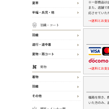
※一部商品は
夏帯
また、店舗で
半幅・兵児・他
応させていた
→送料とお支
羽織・コート
羽織
道行・道中着
夏物・雨コート
男物
→送料とお支
着物
羽織
その他
福箱を除き、
いた方のみ、
襦袢・インナー類