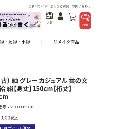
ご利用ガイド
よくある質問
お問い合わせ
店舗
検索
物・履物・小物
リメイク商品
中古） 紬 グレー カジュアル 葉の文
 袷 絹【身丈】150cm【裄丈】
cm
番号
7650000855105
,000
税込
,000
ポイント進呈 ]