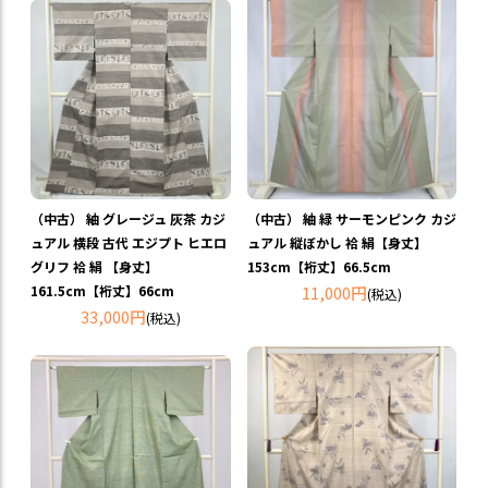
（中古） 紬 グレージュ 灰茶 カジ
（中古） 紬 緑 サーモンピンク カジ
ュアル 横段 古代 エジプト ヒエロ
ュアル 縦ぼかし 袷 絹【身丈】
グリフ 袷 絹 【身丈】
153cm【裄丈】66.5cm
161.5cm【裄丈】66cm
11,000円
(税込)
33,000円
(税込)