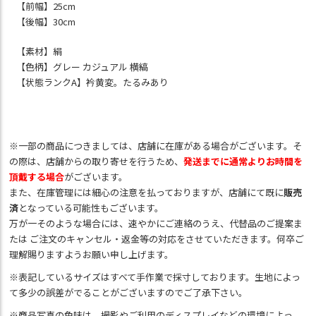
【前幅】25cm
【後幅】30cm
【素材】絹
【色柄】グレー カジュアル 横縞
【状態ランクA】衿黄変。たるみあり
※一部の商品につきましては、店舗に在庫がある場合がございます。そ
の際は、店舗からの取り寄せを行うため、
発送までに通常よりお時間を
頂戴する場合
がございます。
また、在庫管理には細心の注意を払っておりますが、店舗にて既に
販売
済
となっている可能性もございます。
万が一そのような場合には、速やかにご連絡のうえ、代替品のご提案ま
たは ご注文のキャンセル・返金等の対応をさせていただきます。何卒ご
理解賜りますようお願い申し上げます。
※表記しているサイズはすべて手作業で採寸しております。生地によっ
て多少の誤差がでることがございますのでご了承下さい。
※商品写真の色味は、撮影やご利用のディスプレイなどの環境によっ