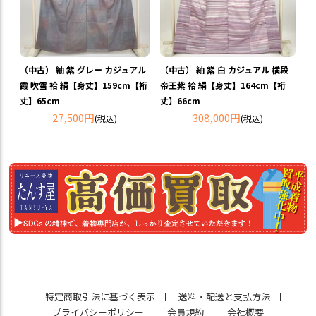
（中古） 紬 紫 グレー カジュアル
（中古） 紬 紫 白 カジュアル 横段
霞 吹雪 袷 絹【身丈】159cm【裄
帝王紫 袷 絹【身丈】164cm【裄
丈】65cm
丈】66cm
27,500円
308,000円
(税込)
(税込)
特定商取引法に基づく表示
送料・配送と支払方法
プライバシーポリシー
会員規約
会社概要