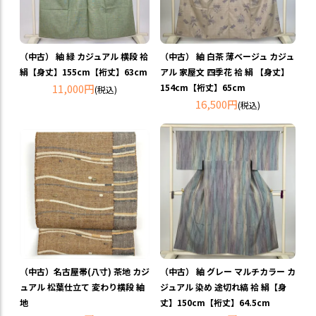
（中古） 紬 緑 カジュアル 横段 袷
（中古） 紬 白茶 薄ベージュ カジュ
絹【身丈】155cm【裄丈】63cm
アル 家屋文 四季花 袷 絹 【身丈】
11,000円
154cm【裄丈】65cm
(税込)
16,500円
(税込)
（中古）名古屋帯(八寸) 茶地 カジ
（中古） 紬 グレー マルチカラー カ
ュアル 松葉仕立て 変わり横段 紬
ジュアル 染め 途切れ縞 袷 絹【身
地
丈】150cm【裄丈】64.5cm