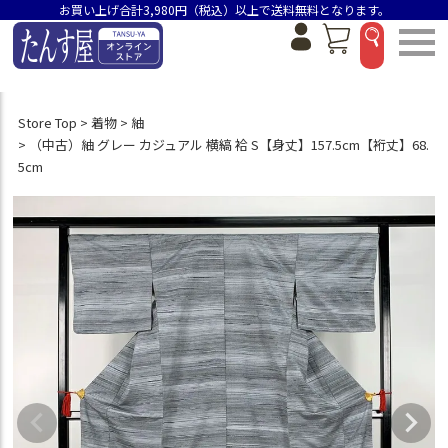
お買い上げ合計3,980円（税込）以上で送料無料となります。
Store Top
着物
紬
（中古）紬 グレー カジュアル 横縞 袷 S【身丈】157.5cm【裄丈】68.
5cm