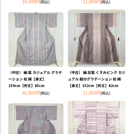
16,500円
11,000円
(税込)
(税込)
（中古） 紬 紫 カジュアル グラデ
（中古） 紬 灰紫 くすみピンク カジ
ーション 袷 絹【身丈】
ュアル 縦のグラデーション 袷 絹
159cm【裄丈】65cm
【身丈】152cm【裄丈】62cm
41,800円
11,000円
(税込)
(税込)