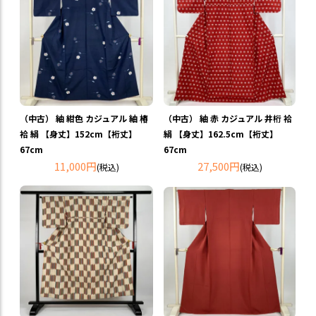
（中古） 紬 紺色 カジュアル 紬 椿
（中古） 紬 赤 カジュアル 井桁 袷
袷 絹 【身丈】152cm【裄丈】
絹 【身丈】162.5cm【裄丈】
67cm
67cm
11,000円
27,500円
(税込)
(税込)