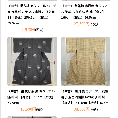
（中古）単衣紬 カジュアル ベージ
（中古） 色無地 赤丹色 カジュア
ュ 市松絣 カラフル 未洗い ひとえ
ル 染め ちりめん 袷 絹【身丈】
SS【身丈】150.5cm【裄丈】
160cm【裄丈】66.5cm
65.5cm
27,500円
(税込)
2,970円
(税込)
（中古） 紬 焦げ茶 黒 カジュアル
（中古） 紬 薄黄 カジュアル 花織
蝶 袷 絹 【身丈】153cm【裄丈】
格子 五と四模様 いつのよ 袷 絹
62.5cm
【身丈】163.5cm【裄丈】67cm
16,500円
38,500円
(税込)
(税込)