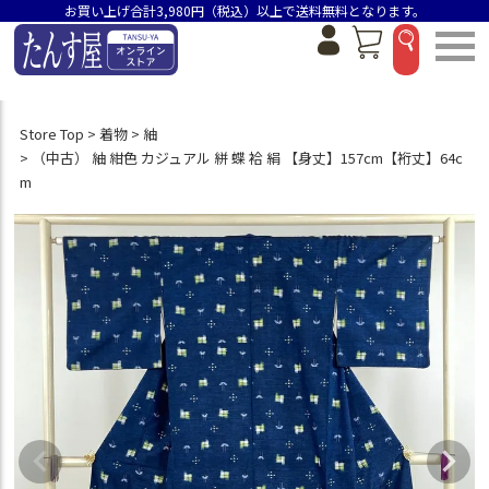
お買い上げ合計3,980円（税込）以上で送料無料となります。
Store Top
着物
紬
（中古） 紬 紺色 カジュアル 絣 蝶 袷 絹 【身丈】157cm【裄丈】64c
m