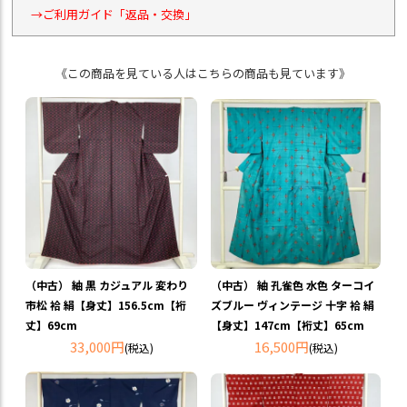
→ご利用ガイド「返品・交換」
《この商品を見ている人はこちらの商品も見ています》
（中古） 紬 黒 カジュアル 変わり
（中古） 紬 孔雀色 水色 ターコイ
市松 袷 絹【身丈】156.5cm【裄
ズブルー ヴィンテージ 十字 袷 絹
丈】69cm
【身丈】147cm【裄丈】65cm
33,000円
16,500円
(税込)
(税込)