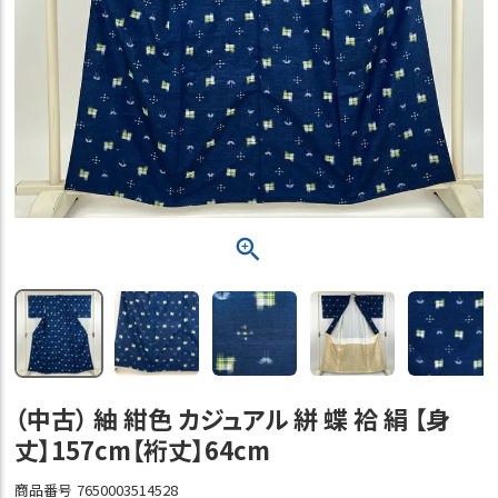
（中古） 紬 紺色 カジュアル 絣 蝶 袷 絹 【身
丈】157cm【裄丈】64cm
商品番号
7650003514528