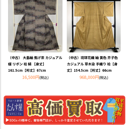
（中古） 大島紬 焦げ茶 カジュアル
（中古）琉球花織 紬 黄色 芥子色
蝶 リボン 袷 絹 【身丈】
カジュアル 草木染 手織り 袷【身
161.5cm【裄丈】67cm
丈】154.5cm【裄丈】66cm
16,500円
968,000円
(税込)
(税込)