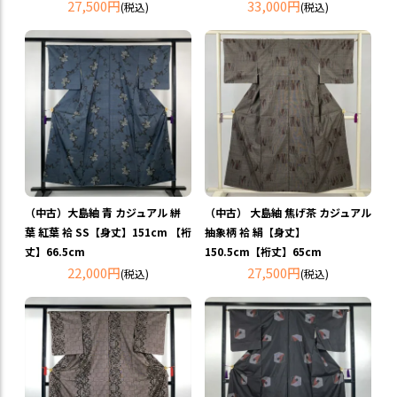
27,500円
33,000円
(税込)
(税込)
（中古）大島紬 青 カジュアル 絣
（中古） 大島紬 焦げ茶 カジュアル
葉 紅葉 袷 SS【身丈】151cm 【裄
抽象柄 袷 絹【身丈】
丈】66.5cm
150.5cm【裄丈】65cm
22,000円
27,500円
(税込)
(税込)