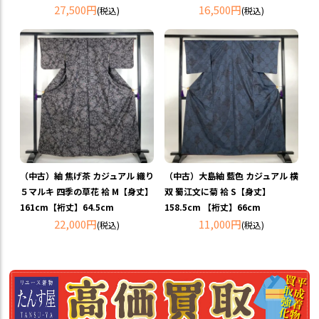
27,500円
16,500円
(税込)
(税込)
（中古）紬 焦げ茶 カジュアル 織り
（中古）大島紬 藍色 カジュアル 横
５マルキ 四季の草花 袷 M【身丈】
双 蜀江文に菊 袷 S【身丈】
161cm【裄丈】64.5cm
158.5cm 【裄丈】66cm
22,000円
11,000円
(税込)
(税込)