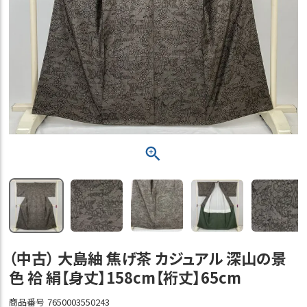
（中古） 大島紬 焦げ茶 カジュアル 深山の景
色 袷 絹【身丈】158cm【裄丈】65cm
商品番号
7650003550243