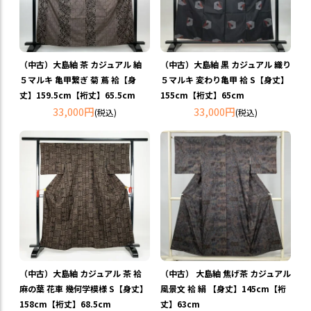
（中古）大島紬 茶 カジュアル 紬
（中古）大島紬 黒 カジュアル 織り
５マルキ 亀甲繋ぎ 菊 蔦 袷【身
５マルキ 変わり亀甲 袷 S【身丈】
丈】159.5cm【裄丈】65.5cm
155cm【裄丈】65cm
33,000円
33,000円
(税込)
(税込)
（中古）大島紬 カジュアル 茶 袷
（中古） 大島紬 焦げ茶 カジュアル
麻の葉 花車 幾何学模様 S【身丈】
風景文 袷 絹 【身丈】145cm【裄
158cm【裄丈】68.5cm
丈】63cm