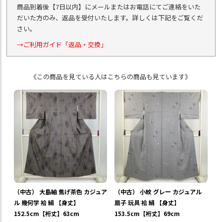
商品到着後【7日以内】にメールまたはお電話にてご連絡をいた
だいた方のみ、返品を受付いたします。詳しくは下記をご覧くだ
さい。
→ご利用ガイド「返品・交換」
《この商品を見ている人はこちらの商品も見ています》
（中古） 大島紬 焦げ茶色 カジュア
（中古） 小紋 グレー カジュアル
ル 幾何学 袷 絹 【身丈】
扇子 玩具 袷 絹 【身丈】
152.5cm【裄丈】63cm
153.5cm【裄丈】69cm