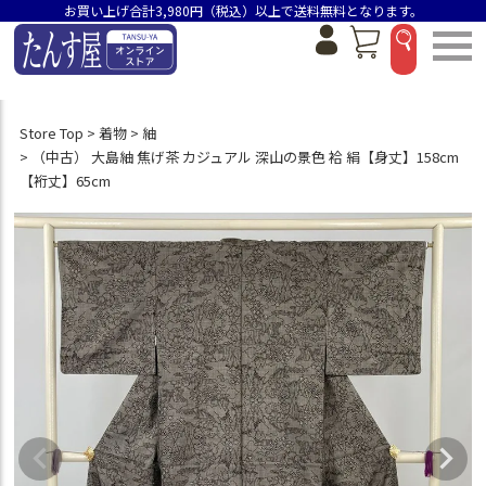
お買い上げ合計3,980円（税込）以上で送料無料となります。
Store Top
着物
紬
（中古） 大島紬 焦げ茶 カジュアル 深山の景色 袷 絹【身丈】158cm
【裄丈】65cm