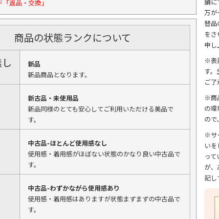
舗に
ド「返品・交換」
万が
替品
をさ
商品の状態ランクについて
申し
無し
※表
新品
す。
新品商品となります。
ご了
※商
新古品・未使用品
の環
新品同様のとても安心してご利用いただける美品で
ので
す。
※サ
中古品-ほとんど使用感なし
いを
使用感・着用感がほぼない状態のかなり良い中古品で
って
す。
が、
記し
中古品-わずかながら使用感あり
使用感・着用感はありますが状態まずまずの中古品で
す。