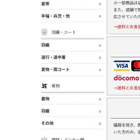
※一部商品は
夏帯
また、店舗で
半幅・兵児・他
応させていた
→送料とお支
羽織・コート
羽織
道行・道中着
夏物・雨コート
男物
→送料とお支
着物
羽織
その他
福箱を除き、
いた方のみ、
襦袢・インナー類