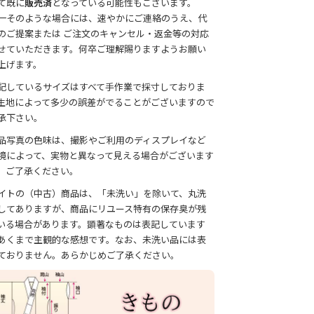
て既に
販売済
となっている可能性もございます。
一そのような場合には、速やかにご連絡のうえ、代
のご提案または ご注文のキャンセル・返金等の対応
せていただきます。何卒ご理解賜りますようお願い
上げます。
記しているサイズはすべて手作業で採寸しておりま
生地によって多少の誤差がでることがございますので
承下さい。
品写真の色味は、撮影やご利用のディスプレイなど
境によって、実物と異なって見える場合がございます
、ご了承ください。
イトの（中古）商品は、「未洗い」を除いて、丸洗
してありますが、商品にリユース特有の保存臭が残
いる場合があります。顕著なものは表記しています
あくまで主観的な感想です。なお、未洗い品には表
ておりません。あらかじめご了承ください。