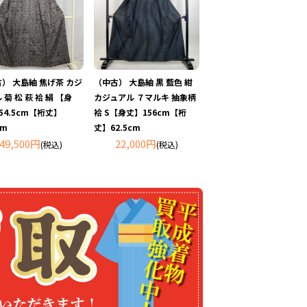
） 大島紬 焦げ茶 カジ
（中古） 大島紬 黒 藍色 紺
 菊 松 萩 袷 絹 【身
カジュアル ７マルキ 抽象柄
54.5cm【裄丈】
袷 S【身丈】156cm【裄
cm
丈】62.5cm
49,500円
22,000円
(税込)
(税込)