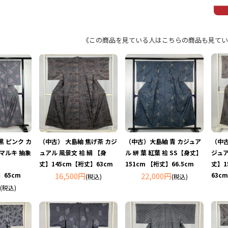
《この商品を見ている人はこちらの商品も見てい
黒 ピンク カ
（中古） 大島紬 焦げ茶 カジ
（中古）大島紬 青 カジュア
（中古
５マルキ 抽象
ュアル 風景文 袷 絹 【身
ル 絣 葉 紅葉 袷 SS【身丈】
ジュア
丈】145cm【裄丈】63cm
151cm 【裄丈】66.5cm
丈】1
】65cm
16,500円
22,000円
63cm
(税込)
(税込)
(税込)