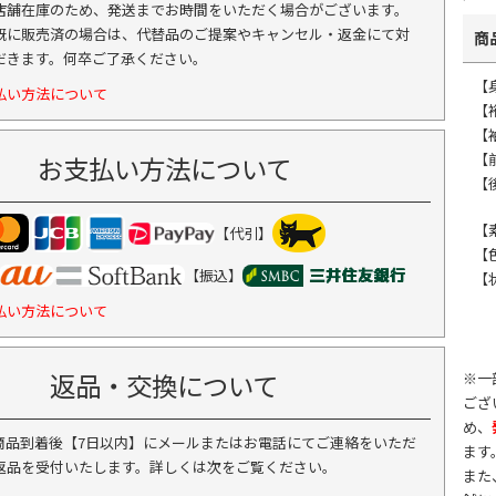
店舗在庫のため、発送までお時間をいただく場合がございます。
既に販売済の場合は、代替品のご提案やキャンセル・返金にて対
商
だきます。何卒ご了承ください。
【身
払い方法について
【
【
【
お支払い方法について
【
【
【代引】
【
【振込】
【
払い方法について
返品・交換について
※一
ござ
め、
商品到着後【7日以内】にメールまたはお電話にてご連絡をいただ
ます
返品を受付いたします。詳しくは次をご覧ください。
また