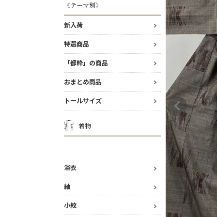
《テーマ別》
新入荷
特選商品
「都粋」の商品
おまとめ商品
トールサイズ
着物
浴衣
紬
小紋