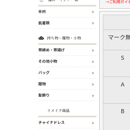
→ご利用ガイ
半衿
肌着類
マーク
持ち物・履物・小物
帯締め・帯揚げ
S
その他小物
バッグ
A
履物
髪飾り
B
リメイク商品
チャイナドレス