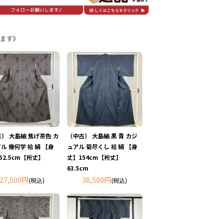
ます》
） 大島紬 焦げ茶色 カ
（中古） 大島紬 黒 青 カジ
ル 幾何学 袷 絹 【身
ュアル 菊尽くし 袷 絹 【身
52.5cm【裄丈】
丈】154cm【裄丈】
63.5cm
27,500円
38,500円
(税込)
(税込)