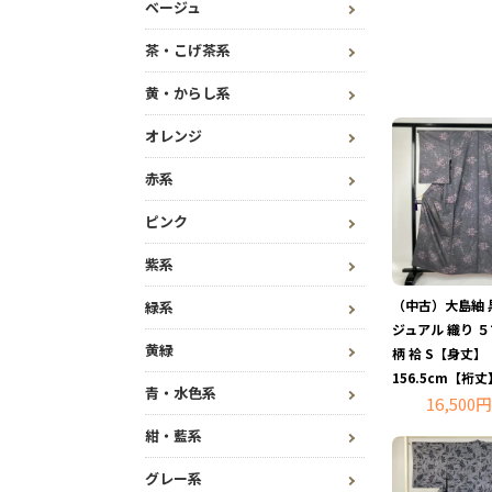
ベージュ
茶・こげ茶系
黄・からし系
オレンジ
赤系
ピンク
紫系
（中古）大島紬 
緑系
ジュアル 織り 
黄緑
柄 袷 S【身丈】
156.5cm【裄丈
青・水色系
16,500円
紺・藍系
グレー系