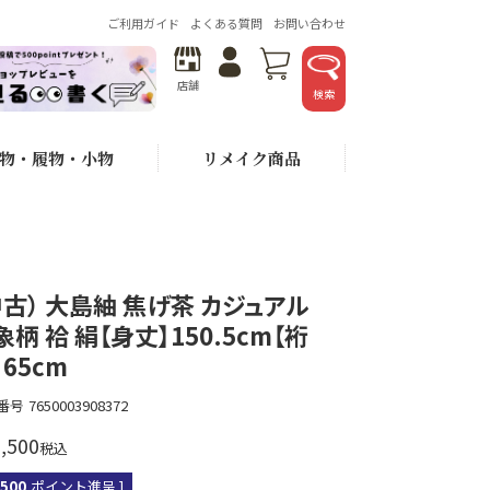
ご利用ガイド
よくある質問
お問い合わせ
店舗
検索
物・履物・小物
リメイク商品
中古） 大島紬 焦げ茶 カジュアル
象柄 袷 絹【身丈】150.5cm【裄
】65cm
番号
7650003908372
,500
税込
,500
ポイント進呈 ]