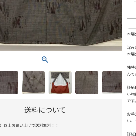
本場
深み
本場
独特
んで
証紙
小物
です
送料について
お手
い、
税込）以上お買い上げで送料無料！！
証紙