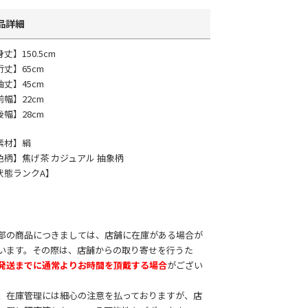
品詳細
丈】150.5cm
裄丈】65cm
袖丈】45cm
前幅】22cm
後幅】28cm
素材】絹
色柄】焦げ茶 カジュアル 抽象柄
状態ランクA】
部の商品につきましては、店舗に在庫がある場合が
います。その際は、店舗からの取り寄せを行うた
発送までに通常よりお時間を頂戴する場合
がござい
。
、在庫管理には細心の注意を払っておりますが、店