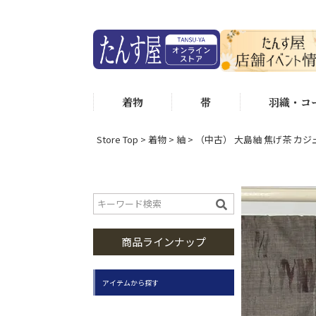
着物
帯
羽織・コ
Store Top
着物
紬
（中古） 大島紬 焦げ茶 カジュ
商品ラインナップ
アイテムから探す