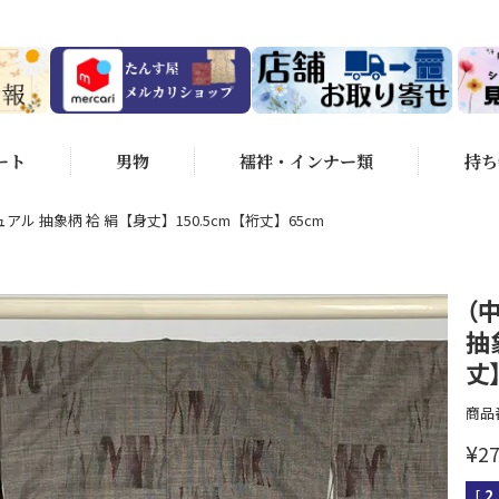
ート
男物
襦袢・インナー類
持ち
アル 抽象柄 袷 絹【身丈】150.5cm【裄丈】65cm
（
抽
丈
商品
¥
27
[
2