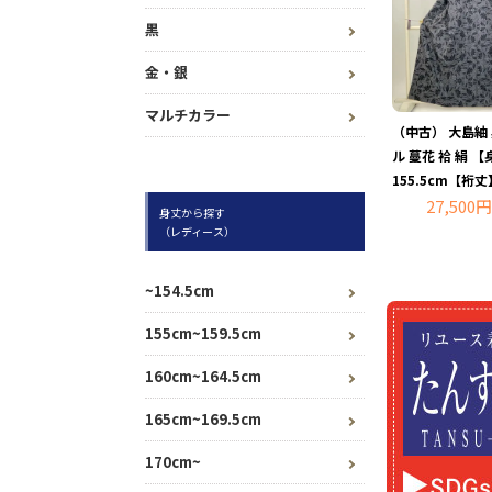
黒
金・銀
マルチカラー
（中古） 大島紬
ル 蔓花 袷 絹 
155.5cm【裄丈
27,500円
身丈から探す
（レディース）
~154.5cm
155cm~159.5cm
160cm~164.5cm
165cm~169.5cm
170cm~