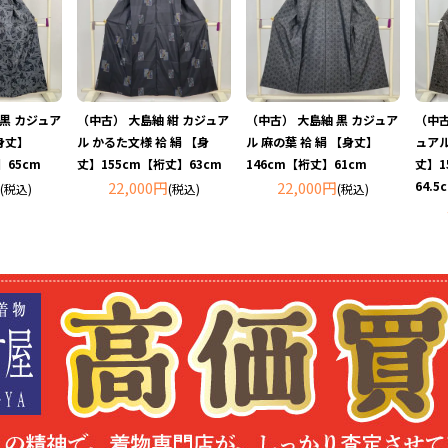
 黒 カジュア
（中古） 大島紬 紺 カジュア
（中古） 大島紬 黒 カジュア
（中古
【身丈】
ル かるた文様 袷 絹 【身
ル 麻の葉 袷 絹 【身丈】
ュアル
】65cm
丈】155cm【裄丈】63cm
146cm【裄丈】61cm
丈】1
22,000円
22,000円
64.5
(税込)
(税込)
(税込)