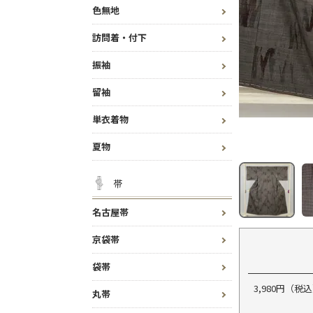
色無地
訪問着・付下
振袖
留袖
単衣着物
夏物
帯
名古屋帯
京袋帯
袋帯
3,980円（
丸帯