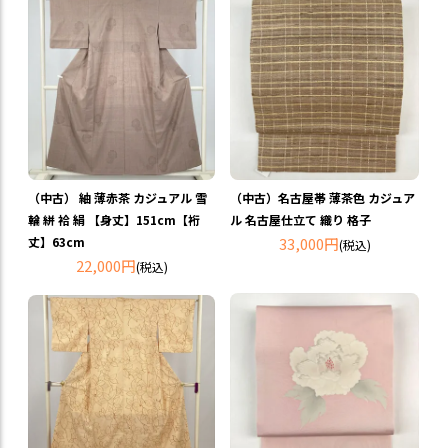
（中古） 紬 薄赤茶 カジュアル 雪
（中古）名古屋帯 薄茶色 カジュア
輪 絣 袷 絹 【身丈】151cm【裄
ル 名古屋仕立て 織り 格子
丈】63cm
33,000円
(税込)
22,000円
(税込)