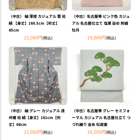
（中古） 紬 薄橙 カジュアル 葉 袷
（中古）名古屋帯 ピンク色 カジュ
絹 【身丈】160.5cm【裄丈】
アル 名古屋仕立て 塩瀬 染め 刺繍
65cm
牡丹
22,000円
19,800円
(税込)
(税込)
（中古） 紬 グレー カジュアル 遠
（中古）名古屋帯 グレー セミフォ
州椿 袷 絹【身丈】161cm【裄
ーマル カジュアル 名古屋仕立て つ
丈】68cm
づれ織り 金糸 松皮菱
22,000円
16,500円
(税込)
(税込)