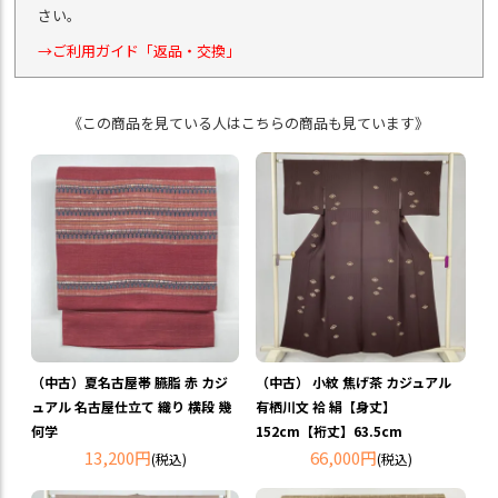
さい。
→ご利用ガイド「返品・交換」
《この商品を見ている人はこちらの商品も見ています》
（中古）夏名古屋帯 臙脂 赤 カジ
（中古） 小紋 焦げ茶 カジュアル
ュアル 名古屋仕立て 織り 横段 幾
有栖川文 袷 絹【身丈】
何学
152cm【裄丈】63.5cm
13,200円
66,000円
(税込)
(税込)