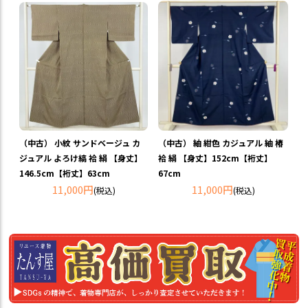
（中古） 小紋 サンドベージュ カ
（中古） 紬 紺色 カジュアル 紬 椿
ジュアル よろけ縞 袷 絹 【身丈】
袷 絹 【身丈】152cm【裄丈】
146.5cm【裄丈】63cm
67cm
11,000円
11,000円
(税込)
(税込)