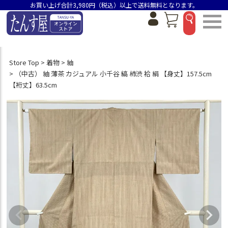
お買い上げ合計3,980円（税込）以上で送料無料となります。
Store Top
着物
紬
（中古） 紬 薄茶 カジュアル 小千谷 縞 柿渋 袷 絹 【身丈】157.5cm
【裄丈】63.5cm