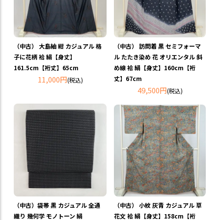
（中古） 大島紬 紺 カジュアル 格
（中古） 訪問着 黒 セミフォーマ
子に花柄 袷 絹【身丈】
ル たたき染め 花 オリエンタル 斜
161.5cm【裄丈】65cm
め線 袷 絹【身丈】160cm【裄
11,000円
丈】67cm
(税込)
49,500円
(税込)
（中古）袋帯 黒 カジュアル 全通
（中古） 小紋 灰青 カジュアル 草
織り 幾何学 モノトーン 絹
花文 袷 絹【身丈】158cm【裄