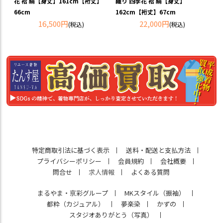
花 袷 絹【身丈】161cm【裄丈】
織り 四季花 袷 絹【身丈】
66cm
162cm【裄丈】67cm
16,500円
22,000円
(税込)
(税込)
特定商取引法に基づく表示
送料・配送と支払方法
プライバシーポリシー
会員規約
会社概要
問合せ
求人情報
よくある質問
まるやま・京彩グループ
MKスタイル（振袖）
都粋（カジュアル）
夢楽染
かずの
スタジオありがとう（写真）