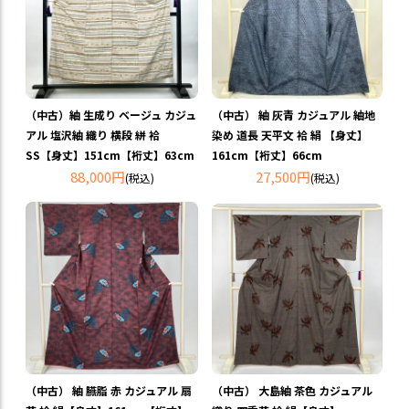
（中古）紬 生成り ベージュ カジュ
（中古） 紬 灰青 カジュアル 紬地
アル 塩沢紬 織り 横段 絣 袷
染め 道長 天平文 袷 絹 【身丈】
SS【身丈】151cm【裄丈】63cm
161cm【裄丈】66cm
88,000円
27,500円
(税込)
(税込)
（中古） 紬 臙脂 赤 カジュアル 扇
（中古） 大島紬 茶色 カジュアル