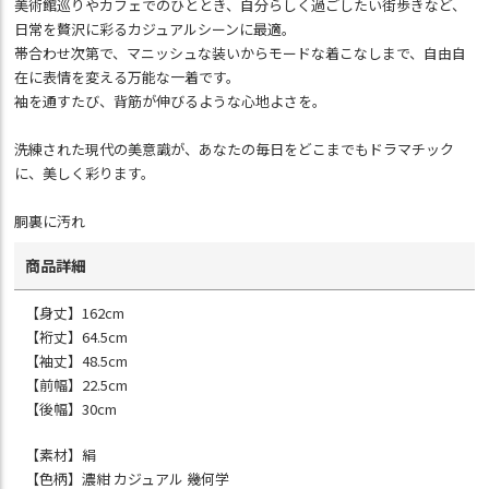
美術館巡りやカフェでのひととき、自分らしく過ごしたい街歩きなど、
日常を贅沢に彩るカジュアルシーンに最適。
帯合わせ次第で、マニッシュな装いからモードな着こなしまで、自由自
在に表情を変える万能な一着です。
袖を通すたび、背筋が伸びるような心地よさを。
洗練された現代の美意識が、あなたの毎日をどこまでもドラマチック
に、美しく彩ります。
胴裏に汚れ
商品詳細
【身丈】162cm
【裄丈】64.5cm
【袖丈】48.5cm
【前幅】22.5cm
【後幅】30cm
【素材】絹
【色柄】濃紺 カジュアル 幾何学