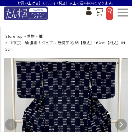
お買い上げ合計3,980円（税込）以上で送料無料となります。
Store Top
着物
紬
（中古） 紬 濃紺 カジュアル 幾何学 袷 絹【身丈】162cm【裄丈】64.
5cm