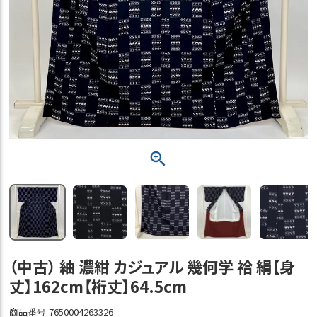
（中古） 紬 濃紺 カジュアル 幾何学 袷 絹【身
丈】162cm【裄丈】64.5cm
商品番号
7650004263326