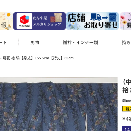
ート
男物
襦袢・インナー類
持ち
 蔦花 袷 絹【身丈】155.5cm【裄丈】65cm
（
袷
商品
新
¥
49
[
4