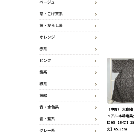
ベージュ
茶・こげ茶系
黄・からし系
オレンジ
赤系
ピンク
紫系
緑系
黄緑
青・水色系
（中古） 大島紬
ュアル 本場奄美
紺・藍系
袷 絹 【身丈】15
丈】65.5cm
グレー系