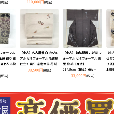
110,000円
(税込)
(税込)
 フォーマル
（中古）名古屋帯 白 カジュ
（中古） 紬訪問着 こげ茶 フ
（中
全通 織り 銀
アル セミフォーマル 名古屋
ォーマル セミフォーマル 蔦
セミ
綾 変わり市松
仕立て 織り 達磨 木馬 花 絹
葉 袷 絹【身丈】
り 瓦
38,500円
154.5cm【裄丈】66cm
本藍染
(税込)
33,000円
(税込)
(税込)