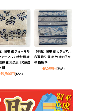
古）袋帯 銀 フォーマル
（中古）袋帯 紺 カジュアル
フォーマル お太鼓柄 織
六通 織り 龍 虎 竹 鹿の子文
模様 花 天然灰汁発酵建
様 横段 絹
 絹
49,500円
(税込)
49,500円
(税込)