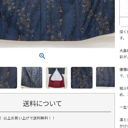
深く
す。
大島
彩が
優雅
で、
結ぶ
め、
送料について
一生
税込）以上お買い上げで送料無料！！
凛と
かけ