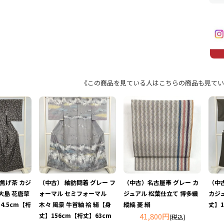
《この商品を見ている人はこちらの商品も見てい
 焦げ茶 カジ
（中古） 紬訪問着 グレー フ
（中古）名古屋帯 グレー カ
（中古
大島 花唐草
ォーマル セミフォーマル
ジュアル 松葉仕立て 博多織
カジュ
4.5cm【裄
木々 風景 牛首紬 袷 絹【身
縦縞 菱 絹
丈】1
丈】156cm【裄丈】63cm
41,800円
(税込)