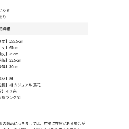
にシミ
あり
品詳細
丈】155.5cm
裄丈】65cm
袖丈】49cm
幅】22.5cm
後幅】30cm
素材】絹
色柄】紺 カジュアル 蔦花
衿】引き糸
状態ランクB】
部の商品につきましては、店舗に在庫がある場合が