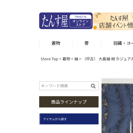
着物
帯
羽織・コ
Store Top
着物
紬
（中古） 大島紬 紺 カジュアル
商品ラインナップ
アイテムから探す