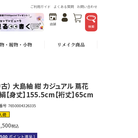
ご利用ガイド
よくある質問
お問い合わせ
店舗
検索
物・履物・小物
リメイク商品
中古） 大島紬 紺 カジュアル 蔦花
 絹【身丈】155.5cm【裄丈】65cm
番号
7650004326335
入荷
,500
税込
,500
ポイント進呈 ]