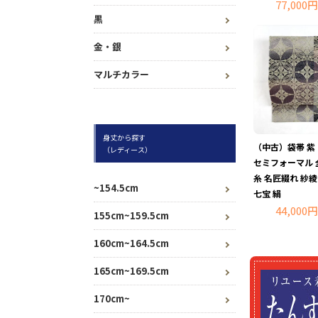
77,000円
黒
金・銀
マルチカラー
身丈から探す
（中古）袋帯 紫
（レディース）
セミフォーマル 
糸 名匠綴れ 紗
~154.5cm
七宝 絹
44,000円
155cm~159.5cm
160cm~164.5cm
165cm~169.5cm
170cm~