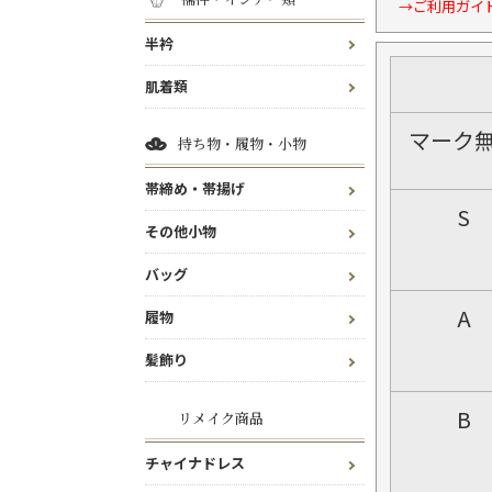
→ご利用ガイ
半衿
肌着類
マーク
持ち物・履物・小物
帯締め・帯揚げ
S
その他小物
バッグ
A
履物
髪飾り
B
リメイク商品
チャイナドレス