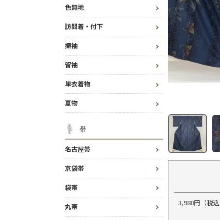
色無地
訪問着・付下
振袖
留袖
単衣着物
夏物
帯
名古屋帯
京袋帯
袋帯
3,980円（
丸帯