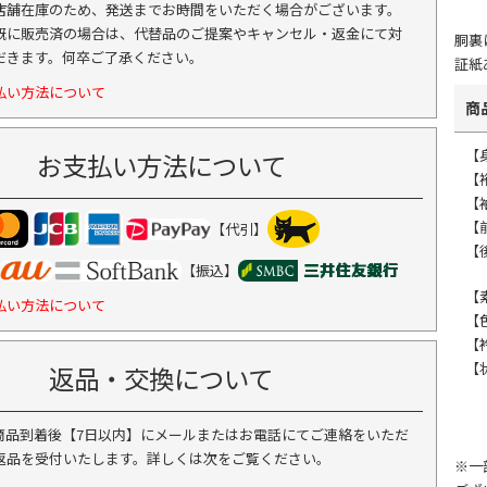
店舗在庫のため、発送までお時間をいただく場合がございます。
既に販売済の場合は、代替品のご提案やキャンセル・返金にて対
胴裏
だきます。何卒ご了承ください。
証紙
払い方法について
商
【身
お支払い方法について
【
【
【前
【代引】
【
【振込】
【
払い方法について
【
【
【
返品・交換について
商品到着後【7日以内】にメールまたはお電話にてご連絡をいただ
返品を受付いたします。詳しくは次をご覧ください。
※一