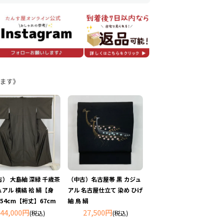
ます》
） 大島紬 深緑 千歳茶
（中古）名古屋帯 黒 カジュ
アル 横縞 袷 絹【身
アル 名古屋仕立て 染め ひげ
54cm【裄丈】67cm
紬 鳥 絹
44,000円
27,500円
(税込)
(税込)