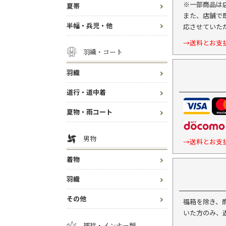
※一部商品は
夏帯
また、店舗で
半幅・兵児・他
応させていた
→送料とお支
羽織・コート
羽織
道行・道中着
夏物・雨コート
男物
→送料とお支
着物
羽織
その他
福箱を除き、
いた方のみ、
襦袢・インナー類