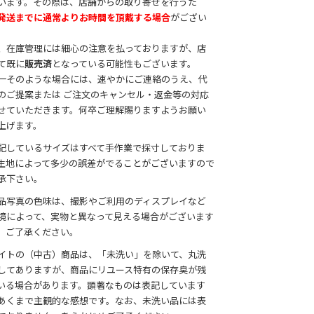
います。その際は、店舗からの取り寄せを行うた
発送までに通常よりお時間を頂戴する場合
がござい
。
、在庫管理には細心の注意を払っておりますが、店
て既に
販売済
となっている可能性もございます。
一そのような場合には、速やかにご連絡のうえ、代
のご提案または ご注文のキャンセル・返金等の対応
せていただきます。何卒ご理解賜りますようお願い
上げます。
記しているサイズはすべて手作業で採寸しておりま
生地によって多少の誤差がでることがございますので
承下さい。
品写真の色味は、撮影やご利用のディスプレイなど
境によって、実物と異なって見える場合がございます
、ご了承ください。
イトの（中古）商品は、「未洗い」を除いて、丸洗
してありますが、商品にリユース特有の保存臭が残
いる場合があります。顕著なものは表記しています
あくまで主観的な感想です。なお、未洗い品には表