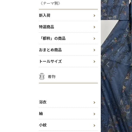
《テーマ別》
新入荷
特選商品
「都粋」の商品
おまとめ商品
トールサイズ
着物
浴衣
紬
小紋