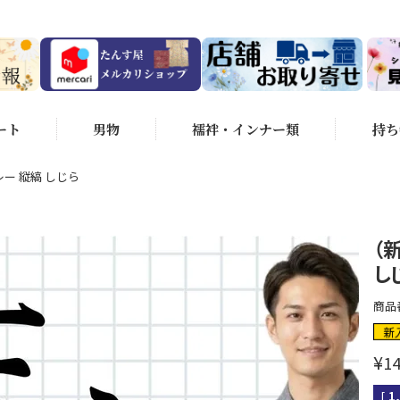
ート
男物
襦袢・インナー類
持ち
レー 縦縞 しじら
（
し
商品
新
¥
14
[
1