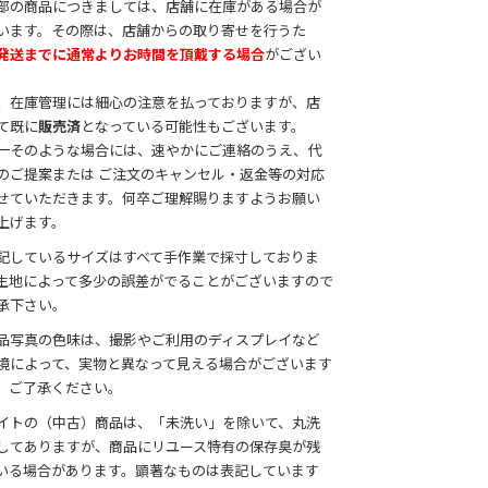
部の商品につきましては、店舗に在庫がある場合が
います。その際は、店舗からの取り寄せを行うた
発送までに通常よりお時間を頂戴する場合
がござい
。
、在庫管理には細心の注意を払っておりますが、店
て既に
販売済
となっている可能性もございます。
一そのような場合には、速やかにご連絡のうえ、代
のご提案または ご注文のキャンセル・返金等の対応
せていただきます。何卒ご理解賜りますようお願い
上げます。
記しているサイズはすべて手作業で採寸しておりま
生地によって多少の誤差がでることがございますので
承下さい。
品写真の色味は、撮影やご利用のディスプレイなど
境によって、実物と異なって見える場合がございます
、ご了承ください。
イトの（中古）商品は、「未洗い」を除いて、丸洗
してありますが、商品にリユース特有の保存臭が残
いる場合があります。顕著なものは表記しています