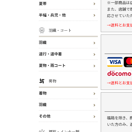
※一部商品は
夏帯
また、店舗で
半幅・兵児・他
応させていた
→送料とお支
羽織・コート
羽織
道行・道中着
夏物・雨コート
男物
→送料とお支
着物
羽織
その他
福箱を除き、
いた方のみ、
襦袢・インナー類