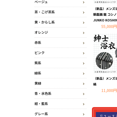
ベージュ
（新品）メンズ浴衣
茶・こげ茶系
獣戯画 龍 コシ
JUNKO KOSHI
黄・からし系
55,000円
オレンジ
赤系
ピンク
紫系
緑系
（新品）メンズ浴衣
黄緑
縞
11,000円
青・水色系
紺・藍系
グレー系