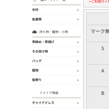
→ご利用ガイ
半衿
肌着類
マーク
持ち物・履物・小物
帯締め・帯揚げ
S
その他小物
バッグ
A
履物
髪飾り
B
リメイク商品
チャイナドレス