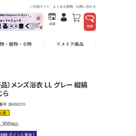
ご利用ガイド
よくある質問
お問い合わせ
店舗
検索
物・履物・小物
リメイク商品
新品）メンズ浴衣 LL グレー 縦縞
じら
番号
2B000270
入荷
,300
税込
,300
ポイント進呈 ]