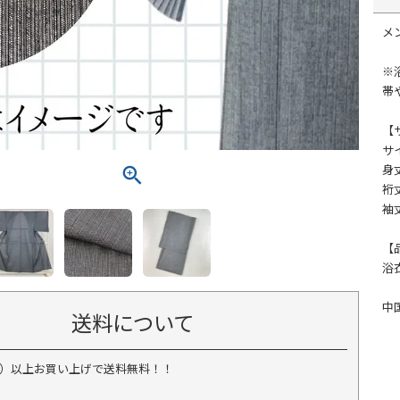
メ
※
帯
【
サイ
身丈
裄丈
袖丈
【
浴
中
送料について
税込）以上お買い上げで送料無料！！