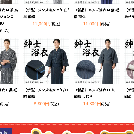
 M 茶 鳥
（新品）メンズ浴衣 M/L 白/
（新品）メンズ浴衣 M 紫 縦
（新品
ノジュンコ
黒 縦縞
縞 市松
め格
NO
11,000円
11,000円
(税込)
(税込)
(税込)
 L 黒 縦
（新品）メンズ浴衣 M/L/LL
（新品）メンズ浴衣 LL 紺
（新品
紺 縦縞
縦縞 しじら
斜め
8,800円
14,300円
(税込)
(税込)
(税込)