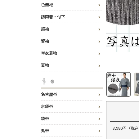
色無地
訪問着・付下
振袖
留袖
単衣着物
夏物
帯
名古屋帯
京袋帯
袋帯
3,980円（
丸帯