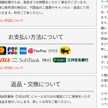
※一
店舗在庫のため、発送までお時間をいただく場合がございます。
ござ
既に販売済の場合は、代替品のご提案やキャンセル・返金にて対
め、
だきます。何卒ご了承ください。
ます
払い方法について
また
舗に
万が
お支払い方法について
替品
をさ
申し
【代引】
※表
【振込】
す。
ご了
払い方法について
※商
の環
返品・交換について
ので
※サ
商品到着後【7日以内】にメールまたはお電話にてご連絡をいただ
いを
返品を受付いたします。詳しくは次をご覧ください。
って