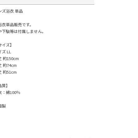
ンズ浴衣 単品
浴衣単品販売です。
や下駄等は付属しません。
サイズ】
ズ LL
 約150cm
 約74cm
 約51cm
品質】
衣：綿100％
国製