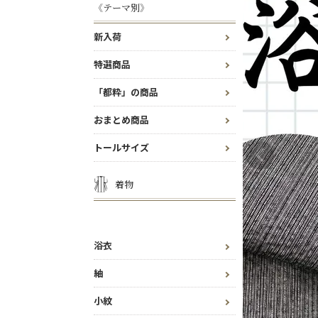
《テーマ別》
新入荷
特選商品
「都粋」の商品
おまとめ商品
トールサイズ
着物
浴衣
紬
小紋