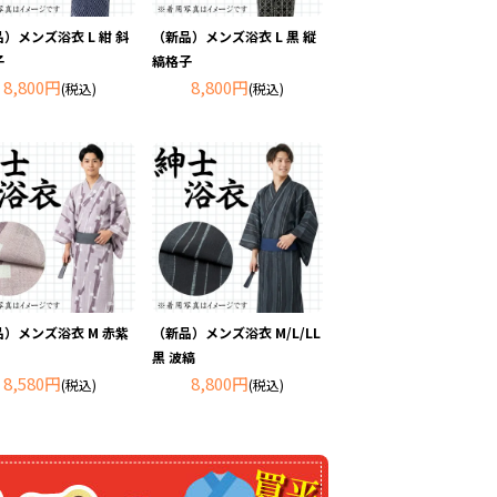
）メンズ浴衣 L 紺 斜
（新品）メンズ浴衣 L 黒 縦
子
縞格子
8,800円
8,800円
(税込)
(税込)
）メンズ浴衣 M 赤紫
（新品）メンズ浴衣 M/L/LL
黒 波縞
8,580円
8,800円
(税込)
(税込)