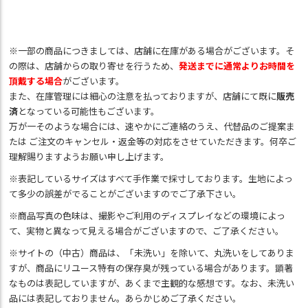
※一部の商品につきましては、店舗に在庫がある場合がございます。そ
の際は、店舗からの取り寄せを行うため、
発送までに通常よりお時間を
頂戴する場合
がございます。
また、在庫管理には細心の注意を払っておりますが、店舗にて既に
販売
済
となっている可能性もございます。
万が一そのような場合には、速やかにご連絡のうえ、代替品のご提案ま
たは ご注文のキャンセル・返金等の対応をさせていただきます。何卒ご
理解賜りますようお願い申し上げます。
※表記しているサイズはすべて手作業で採寸しております。生地によっ
て多少の誤差がでることがございますのでご了承下さい。
※商品写真の色味は、撮影やご利用のディスプレイなどの環境によっ
て、実物と異なって見える場合がございますので、ご了承ください。
※サイトの（中古）商品は、「未洗い」を除いて、丸洗いをしてありま
すが、商品にリユース特有の保存臭が残っている場合があります。顕著
なものは表記していますが、あくまで主観的な感想です。なお、未洗い
品には表記しておりません。あらかじめご了承ください。