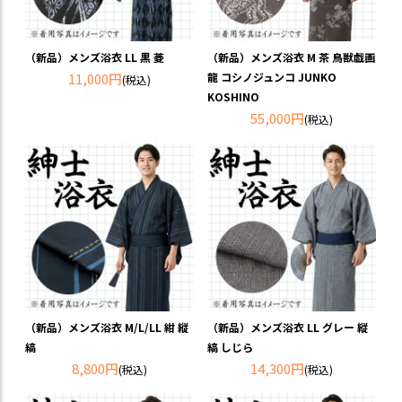
（新品）メンズ浴衣 LL 黒 菱
（新品）メンズ浴衣 M 茶 鳥獣戯画
11,000円
龍 コシノジュンコ JUNKO
(税込)
KOSHINO
55,000円
(税込)
（新品）メンズ浴衣 M/L/LL 紺 縦
（新品）メンズ浴衣 LL グレー 縦
縞
縞 しじら
8,800円
14,300円
(税込)
(税込)