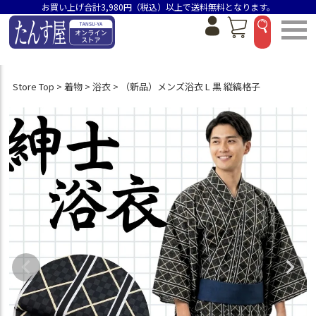
お買い上げ合計3,980円（税込）以上で送料無料となります。
Store Top
着物
浴衣
（新品）メンズ浴衣 L 黒 縦縞格子