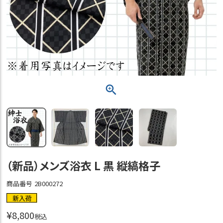
（新品）メンズ浴衣 L 黒 縦縞格子
商品番号
2B000272
新入荷
¥
8,800
税込