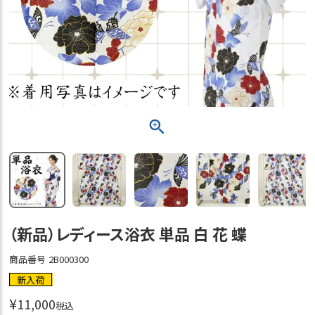
（新品）レディース浴衣 単品 白 花 蝶
商品番号
2B000300
新入荷
¥
11,000
税込