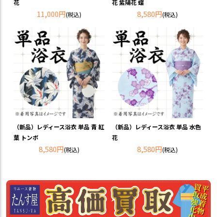
花
花 紫陽花 蝶
11,000円
8,580円
(税込)
(税込)
（新品）レディース浴衣 単品 青 紅
（新品）レディース浴衣 単品 水色
葉 トンボ
花
8,580円
8,580円
(税込)
(税込)