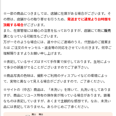
※一部の商品につきましては、店舗に在庫がある場合がございます。そ
の際は、店舗からの取り寄せを行うため、
発送までに通常よりお時間を
頂戴する場合
がございます。
また、在庫管理には細心の注意を払っておりますが、店舗にて既に
販売
済
となっている可能性もございます。
万が一そのような場合には、速やかにご連絡のうえ、代替品のご提案ま
たは ご注文のキャンセル・返金等の対応をさせていただきます。何卒ご
理解賜りますようお願い申し上げます。
※表記しているサイズはすべて手作業で採寸しております。生地によっ
て多少の誤差がでることがございますのでご了承下さい。
※商品写真の色味は、撮影やご利用のディスプレイなどの環境によっ
て、実物と異なって見える場合がございますので、ご了承ください。
※サイトの（中古）商品は、「未洗い」を除いて、丸洗いをしてありま
すが、商品にリユース特有の保存臭が残っている場合があります。顕著
なものは表記していますが、あくまで主観的な感想です。なお、未洗い
品には表記しておりません。あらかじめご了承ください。