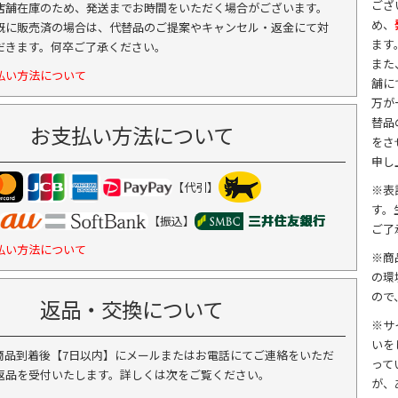
ござ
店舗在庫のため、発送までお時間をいただく場合がございます。
め、
既に販売済の場合は、代替品のご提案やキャンセル・返金にて対
ます
だきます。何卒ご了承ください。
また
払い方法について
舗に
万が
替品
お支払い方法について
をさ
申し
【代引】
※表
す。
【振込】
ご了
払い方法について
※商
の環
ので
返品・交換について
※サ
いを
商品到着後【7日以内】にメールまたはお電話にてご連絡をいただ
って
返品を受付いたします。詳しくは次をご覧ください。
が、