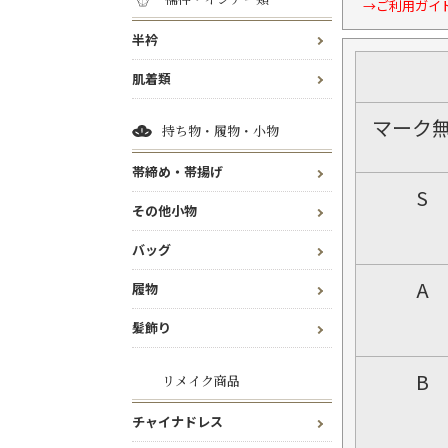
→ご利用ガイ
半衿
肌着類
マーク
持ち物・履物・小物
帯締め・帯揚げ
S
その他小物
バッグ
A
履物
髪飾り
B
リメイク商品
チャイナドレス