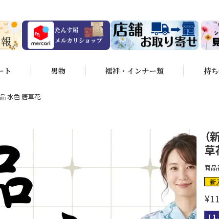
ート
男物
襦袢・インナー類
持ち
品 水色 唐草花
（
草
商品
新
¥
11
[
1