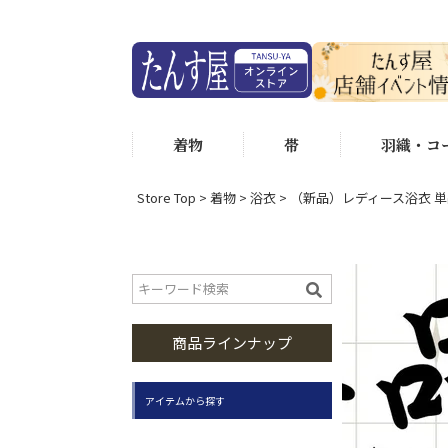
着物
帯
羽織・コ
Store Top
着物
浴衣
（新品）レディース浴衣 単
商品ラインナップ
アイテムから探す