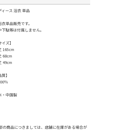
ディース 浴衣 単品
浴衣単品販売です。
や下駄等は付属しません。
サイズ】
 165cm
 68cm
 49cm
品質】
00％
本・中国製
部の商品につきましては、店舗に在庫がある場合が