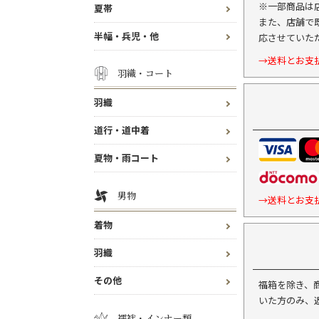
※一部商品は
夏帯
また、店舗で
半幅・兵児・他
応させていた
→送料とお支
羽織・コート
羽織
道行・道中着
夏物・雨コート
男物
→送料とお支
着物
羽織
その他
福箱を除き、
いた方のみ、
襦袢・インナー類