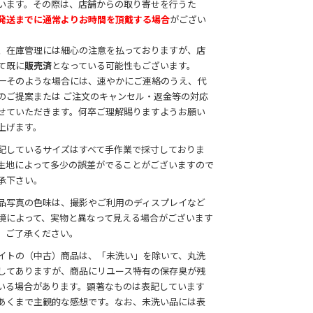
います。その際は、店舗からの取り寄せを行うた
発送までに通常よりお時間を頂戴する場合
がござい
。
、在庫管理には細心の注意を払っておりますが、店
て既に
販売済
となっている可能性もございます。
一そのような場合には、速やかにご連絡のうえ、代
のご提案または ご注文のキャンセル・返金等の対応
せていただきます。何卒ご理解賜りますようお願い
上げます。
記しているサイズはすべて手作業で採寸しておりま
生地によって多少の誤差がでることがございますので
承下さい。
品写真の色味は、撮影やご利用のディスプレイなど
境によって、実物と異なって見える場合がございます
、ご了承ください。
イトの（中古）商品は、「未洗い」を除いて、丸洗
してありますが、商品にリユース特有の保存臭が残
いる場合があります。顕著なものは表記しています
あくまで主観的な感想です。なお、未洗い品には表