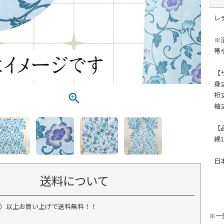
レ
※
帯
【
身丈
裄丈
袖丈
【
綿1
日
送料について
税込）以上お買い上げで送料無料！！
※一