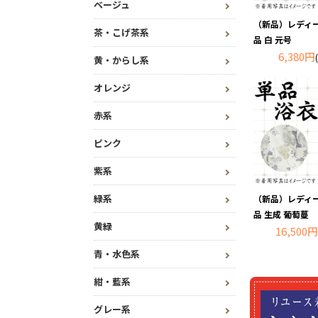
ベージュ
（新品）レディー
茶・こげ茶系
品 白 元号
6,380円
黄・からし系
オレンジ
赤系
ピンク
紫系
緑系
（新品）レディー
品 生成 葡萄蔓
黄緑
16,500円
青・水色系
紺・藍系
グレー系