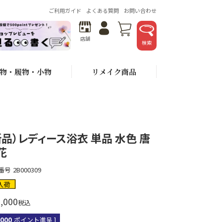
ご利用ガイド
よくある質問
お問い合わせ
店舗
検索
物・履物・小物
リメイク商品
新品）レディース浴衣 単品 水色 唐
花
番号
2B000309
入荷
,000
税込
,000
ポイント進呈 ]