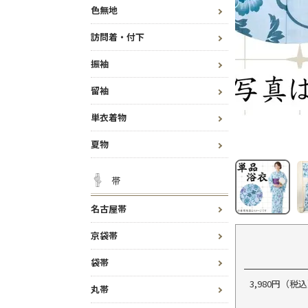
色無地
訪問着・付下
振袖
留袖
単衣着物
夏物
帯
名古屋帯
京袋帯
袋帯
3,980円（
丸帯