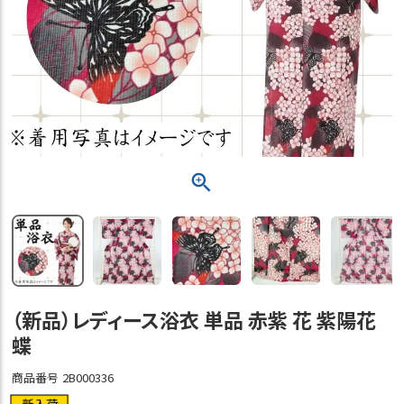
（新品）レディース浴衣 単品 赤紫 花 紫陽花
蝶
商品番号
2B000336
新入荷