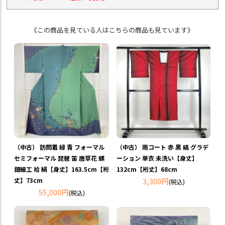
《この商品を見ている人はこちらの商品も見ています》
（中古） 訪問着 緑 青 フォーマル
（中古） 雨コート 赤 黒 縞 グラデ
セミフォーマル 琵琶 笛 唐草花 螺
ーション 単衣 未洗い【身丈】
鈿細工 袷 絹【身丈】163.5cm【裄
132cm【裄丈】68cm
丈】73cm
3,300円
(税込)
55,000円
(税込)