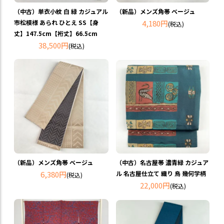
（中古）単衣小紋 白 緑 カジュアル
（新品）メンズ角帯 ベージュ
市松模様 あられ ひとえ SS【身
4,180円
(税込)
丈】147.5cm【裄丈】66.5cm
38,500円
(税込)
（新品）メンズ角帯 ベージュ
（中古）名古屋帯 濃青緑 カジュア
6,380円
ル 名古屋仕立て 織り 鳥 幾何学柄
(税込)
22,000円
(税込)