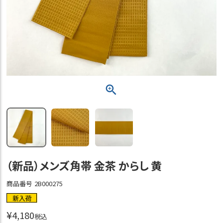
（新品）メンズ角帯 金茶 からし 黄
商品番号
2B000275
新入荷
¥
4,180
税込