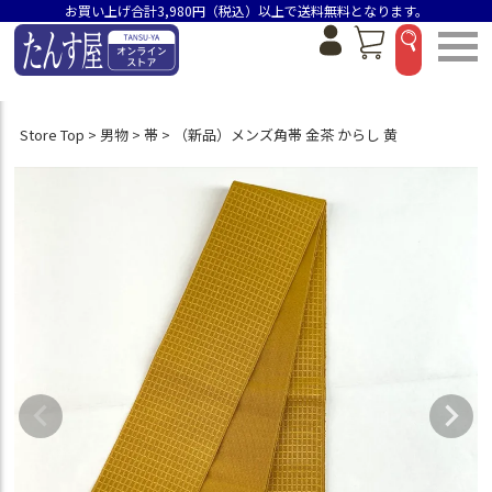
お買い上げ合計3,980円（税込）以上で送料無料となります。
Store Top
男物
帯
（新品）メンズ角帯 金茶 からし 黄