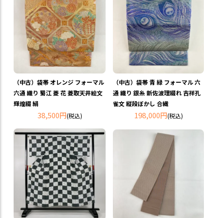
（中古）袋帯 オレンジ フォーマル
（中古）袋帯 青 緑 フォーマル 六
六通 織り 蜀江 菱 花 菱取天井絵文
通 織り 銀糸 新佐波理綴れ 吉祥孔
輝煌綴 絹
雀文 縦段ぼかし 合繊
38,500円
198,000円
(税込)
(税込)