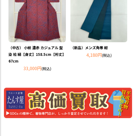
（中古） 小紋 濃赤 カジュアル 型
（新品）メンズ角帯 紺
染 袷 絹【身丈】158.5cm【裄丈】
4,180円
(税込)
67cm
33,000円
(税込)