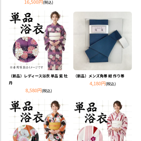
16,500円
(税込)
（新品）レディース浴衣 単品 紫 牡
（新品）メンズ角帯 紺 作り帯
丹
4,180円
(税込)
8,580円
(税込)