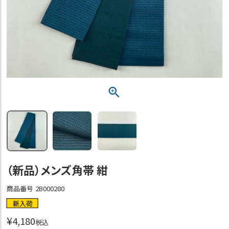
（新品）メンズ角帯 紺
商品番号
2B000280
新入荷
¥
4,180
税込