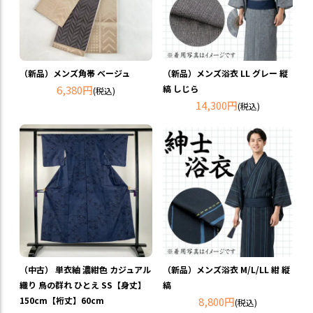
（新品）メンズ角帯 ベージュ
（新品）メンズ浴衣 LL グレー 縦
6,380円
縞 しじら
(税込)
14,300円
(税込)
（中古） 単衣紬 濃紺色 カジュアル
（新品）メンズ浴衣 M/L/LL 紺 縦
織り 鳥の群れ ひとえ SS【身丈】
縞
150cm【裄丈】60cm
8,800円
(税込)