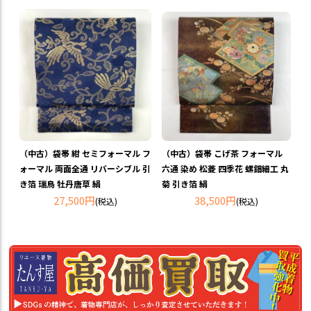
（中古）袋帯 紺 セミフォーマル フ
（中古）袋帯 こげ茶 フォーマル
ォーマル 両面全通 リバーシブル 引
六通 染め 松菱 四季花 螺鈿細工 丸
き箔 瑞鳥 牡丹唐草 絹
菊 引き箔 絹
27,500円
38,500円
(税込)
(税込)