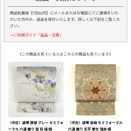
商品到着後【7日以内】にメールまたはお電話にてご連絡をいた
だいた方のみ、返品を受付いたします。詳しくは下記をご覧くだ
さい。
→ご利用ガイド「返品・交換」
《この商品を見ている人はこちらの商品も見ています》
（中古）袋帯 銀鼠 グレー セミフォ
（中古）袋帯 金緑 セミフォーマル
ーマル 六通 織り 菊 萩 橘 絹
六通 織り 天平 華文 瑞鳥 絹