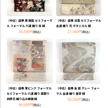
（中古）袋帯 黒 臙脂 セミフォーマ
（中古）袋帯 淡黄 セミフォーマル
ル フォーマル 六通 織り 桜 絹
全通 織り 花 ボタニカル 絹
38,500円
27,500円
(税込)
(税込)
（中古）袋帯 薄ピンク フォーマル
（中古）袋帯 金 銀 グレー フォー
セミフォーマル 六通 織り 霞取り
マル 全通 織り 唐草 絹
四季花 織り込み螺鈿 絹
38,500円
(税込)
49,500円
(税込)