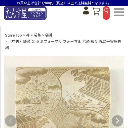
お買い上げ合計3,980円（税込）以上で送料無料となります。
Store Top
帯
袋帯
袋帯
（中古）袋帯 金 セミフォーマル フォーマル 六通 織り 丸に平安絵巻
絹