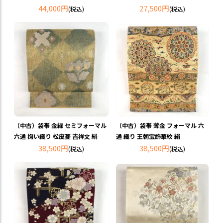
44,000円
27,500円
(税込)
(税込)
（中古）袋帯 金緑 セミフォーマル
（中古）袋帯 薄金 フォーマル 六
六通 掬い織り 松皮菱 吉祥文 絹
通 織り 王朝宝飾華紋 絹
38,500円
38,500円
(税込)
(税込)