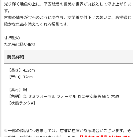
光り輝く地色の上に、平安絵巻の優美な世界が丸紋として浮き上がりま
す。
古典の情景が宝石のように際立ち、訪問着や付下げの装いに、高揚感と
確かな気品を添えてくれる袋帯です。
寸法短め
たれ先に縫い取り
商品詳細
【長さ】412cm
【帯巾】32cm
【素材】絹
【色柄】金 セミフォーマル フォーマル 丸に平安絵巻 織り 六通
【状態ランクA】
※一部の商品につきましては、店舗に在庫がある場合がございます。そ