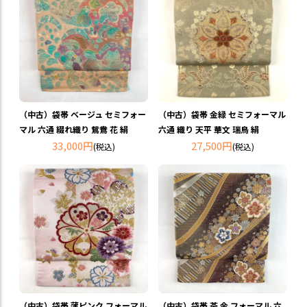
（中古）袋帯 ベージュ セミフォー
（中古）袋帯 金緑 セミフォーマル
マル 六通 綴れ織り 鴛鴦 花 絹
六通 織り 天平 華文 瑞鳥 絹
33,000円
27,500円
(税込)
(税込)
（中古）袋帯 薄ピンク フォーマル
（中古）袋帯 茶 金 フォーマル 六