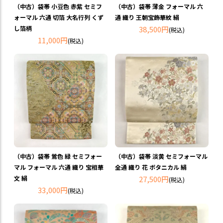
（中古）袋帯 小豆色 赤紫 セミフ
（中古）袋帯 薄金 フォーマル 六
ォーマル 六通 切箔 大名行列 くず
通 織り 王朝宝飾華紋 絹
し箔柄
38,500円
(税込)
11,000円
(税込)
（中古）袋帯 鶯色 緑 セミフォー
（中古）袋帯 淡黄 セミフォーマル
マル フォーマル 六通 織り 宝相華
全通 織り 花 ボタニカル 絹
文 絹
27,500円
(税込)
33,000円
(税込)