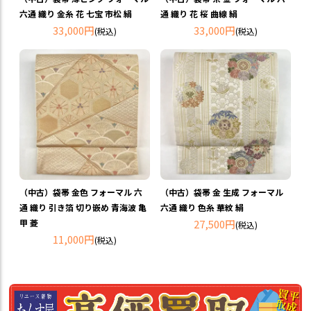
六通 織り 金糸 花 七宝 市松 絹
通 織り 花 桜 曲線 絹
33,000円
33,000円
(税込)
(税込)
（中古）袋帯 金色 フォーマル 六
（中古）袋帯 金 生成 フォーマル
通 織り 引き箔 切り嵌め 青海波 亀
六通 織り 色糸 華紋 絹
甲 菱
27,500円
(税込)
11,000円
(税込)