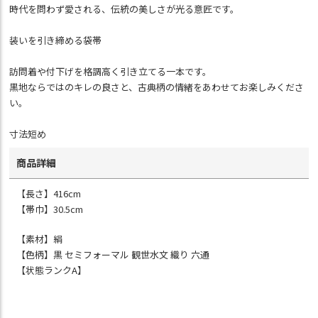
時代を問わず愛される、伝統の美しさが光る意匠です。
装いを引き締める袋帯
訪問着や付下げを格調高く引き立てる一本です。
黒地ならではのキレの良さと、古典柄の情緒をあわせてお楽しみくださ
い。
寸法短め
商品詳細
【長さ】416cm
【帯巾】30.5cm
【素材】絹
【色柄】黒 セミフォーマル 観世水文 織り 六通
【状態ランクA】