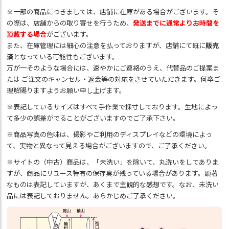
※一部の商品につきましては、店舗に在庫がある場合がございます。そ
の際は、店舗からの取り寄せを行うため、
発送までに通常よりお時間を
頂戴する場合
がございます。
また、在庫管理には細心の注意を払っておりますが、店舗にて既に
販売
済
となっている可能性もございます。
万が一そのような場合には、速やかにご連絡のうえ、代替品のご提案ま
たは ご注文のキャンセル・返金等の対応をさせていただきます。何卒ご
理解賜りますようお願い申し上げます。
※表記しているサイズはすべて手作業で採寸しております。生地によっ
て多少の誤差がでることがございますのでご了承下さい。
※商品写真の色味は、撮影やご利用のディスプレイなどの環境によっ
て、実物と異なって見える場合がございますので、ご了承ください。
※サイトの（中古）商品は、「未洗い」を除いて、丸洗いをしてありま
すが、商品にリユース特有の保存臭が残っている場合があります。顕著
なものは表記していますが、あくまで主観的な感想です。なお、未洗い
品には表記しておりません。あらかじめご了承ください。