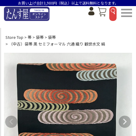
お買い上げ合計3,980円（税込）以上で送料無料となります。
Store Top
帯
袋帯
袋帯
（中古）袋帯 黒 セミフォーマル 六通 織り 観世水文 絹