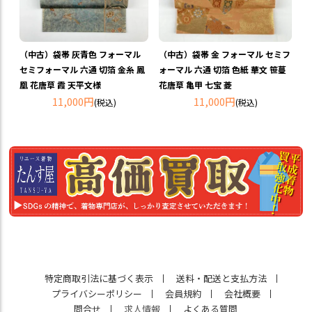
（中古）袋帯 灰青色 フォーマル
（中古）袋帯 金 フォーマル セミフ
セミフォーマル 六通 切箔 金糸 鳳
ォーマル 六通 切箔 色紙 華文 笹蔓
凰 花唐草 霞 天平文様
花唐草 亀甲 七宝 菱
11,000円
11,000円
(税込)
(税込)
特定商取引法に基づく表示
送料・配送と支払方法
プライバシーポリシー
会員規約
会社概要
問合せ
求人情報
よくある質問