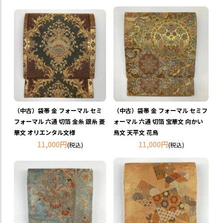
（中古）袋帯 金 フォーマル セミ
（中古）袋帯 金 フォーマル セミフ
フォーマル 六通 切箔 金糸 銀糸 菱
ォーマル 六通 切箔 宝華文 向かい
華文 オリエンタル文様
鳥文 天平文 花鳥
11,000円
11,000円
(税込)
(税込)