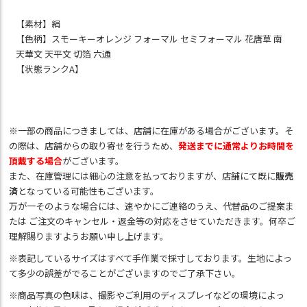
【素材】絹
【色柄】スモーキーオレンジ フォーマル セミフォーマル 花唐草 南
天華文 天平文 切箔 六通
【状態ランクA】
※一部の商品につきましては、店舗に在庫がある場合がございます。そ
の際は、店舗からの取り寄せを行うため、
発送までに通常よりお時間を
頂戴する場合
がございます。
また、在庫管理には細心の注意を払っておりますが、店舗にて既に
販売
済
となっている可能性もございます。
万が一そのような場合には、速やかにご連絡のうえ、代替品のご提案ま
たは ご注文のキャンセル・返金等の対応をさせていただきます。何卒ご
理解賜りますようお願い申し上げます。
※表記しているサイズはすべて手作業で採寸しております。生地によっ
て多少の誤差がでることがございますのでご了承下さい。
※商品写真の色味は、撮影やご利用のディスプレイなどの環境によっ