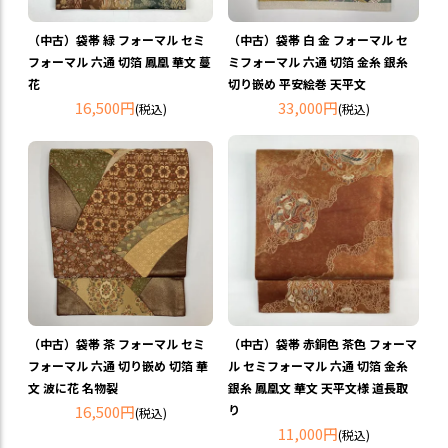
（中古）袋帯 緑 フォーマル セミ
（中古）袋帯 白 金 フォーマル セ
フォーマル 六通 切箔 鳳凰 華文 蔓
ミフォーマル 六通 切箔 金糸 銀糸
花
切り嵌め 平安絵巻 天平文
16,500円
33,000円
(税込)
(税込)
（中古）袋帯 茶 フォーマル セミ
（中古）袋帯 赤銅色 茶色 フォーマ
フォーマル 六通 切り嵌め 切箔 華
ル セミフォーマル 六通 切箔 金糸
文 波に花 名物裂
銀糸 鳳凰文 華文 天平文様 道長取
16,500円
り
(税込)
11,000円
(税込)