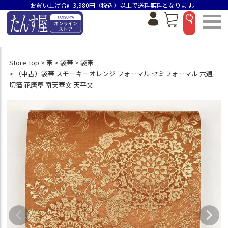
お買い上げ合計3,980円（税込）以上で送料無料となります。
Store Top
帯
袋帯
袋帯
（中古）袋帯 スモーキーオレンジ フォーマル セミフォーマル 六通
切箔 花唐草 南天華文 天平文