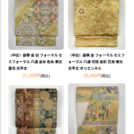
（中古）袋帯 金 白 フォーマル セ
（中古）袋帯 金 フォーマル セミフ
ミフォーマル 六通 金糸 色糸 華文
ォーマル 六通 切箔 金彩 花鳥 華文
蔓花 天平文
天平文 オリエンタル
27,500円
16,500円
(税込)
(税込)