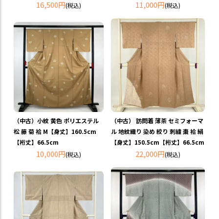
16,500円
11,000円
(税込)
(税込)
（中古）小紋 黄色 ポリエステル
（中古） 訪問着 薄茶 セミフォーマ
松 藤 菊 袷 M【身丈】160.5cm
ル 地紋織り 染め 絞り 刺繍 棗 袷 絹
【裄丈】66.5cm
【身丈】150.5cm【裄丈】66.5cm
10,000円
22,000円
(税込)
(税込)