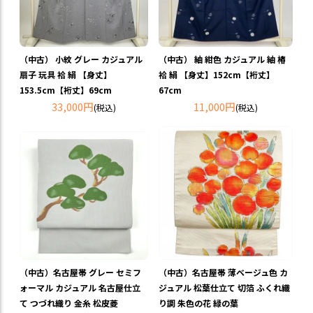
（中古） 小紋 グレー カジュアル
（中古） 紬 紺色 カジュアル 紬 椿
扇子 玩具 袷 絹 【身丈】
袷 絹 【身丈】152cm【裄丈】
153.5cm【裄丈】69cm
67cm
33,000円
11,000円
(税込)
(税込)
（中古）名古屋帯 グレー セミフ
（中古）名古屋帯 薄ベージュ色 カ
ォーマル カジュアル 名古屋仕立
ジュアル 松葉仕立て 切箔 ふくれ織
て つづれ織り 金糸 松皮菱
り調 朱色の花 緑の葉