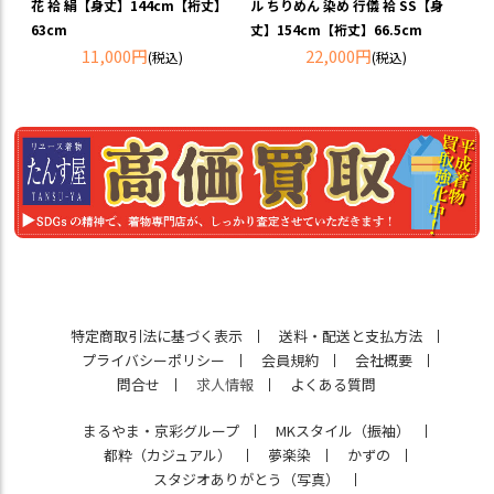
花 袷 絹【身丈】144cm【裄丈】
ル ちりめん 染め 行儀 袷 SS【身
63cm
丈】154cm【裄丈】66.5cm
11,000円
22,000円
(税込)
(税込)
特定商取引法に基づく表示
送料・配送と支払方法
プライバシーポリシー
会員規約
会社概要
問合せ
求人情報
よくある質問
まるやま・京彩グループ
MKスタイル（振袖）
都粋（カジュアル）
夢楽染
かずの
スタジオありがとう（写真）