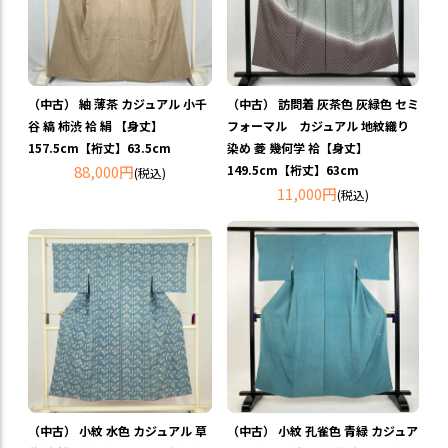
（中古） 紬 薄茶 カジュアル 小千
（中古） 訪問着 灰茶色 灰緑色 セミ
谷 縞 柿渋 袷 絹 【身丈】
フォーマル カジュアル 地紋織り
157.5cm【裄丈】63.5cm
染め 菱 幾何学 袷【身丈】
88,000円
149.5cm【裄丈】63cm
(税込)
11,000円
(税込)
（中古） 小紋 水色 カジュアル 草
（中古） 小紋 孔雀色 青緑 カジュア