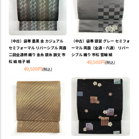
（中古）袋帯 墨黒 金 カジュアル
（中古）袋帯 銀鼠 グレー セミフォ
セミフォーマル リバーシブル 両面
ーマル 両面（全通・六通） リバー
二図全通柄 織り 金糸 銀糸 鎖文 市
シブル 織り 市松 雪輪 絹
松 縞 格子 絹
49,500円
(税込)
49,500円
(税込)