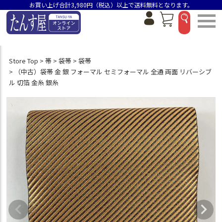
お買い上げ合計3,980円（税込）以上で送料無料となります。
Store Top
帯
袋帯
袋帯
（中古）袋帯 金 銀 フォーマル セミフォーマル 全通 両面 リバーシブ
ル 切箔 金糸 銀糸