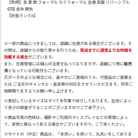
【色柄】金 黒 銀 フォーマル セミフォーマル 全通 両面 リバーシブル
切箔 金糸 銀糸
【状態ランクA】
※一部の商品につきましては、店舗に在庫がある場合がございます。そ
の際は、店舗からの取り寄せを行うため、
発送までに通常よりお時間を
頂戴する場合
がございます。
また、在庫管理には細心の注意を払っておりますが、店舗にて既に
販売
済
となっている可能性もございます。
万が一そのような場合には、速やかにご連絡のうえ、代替品のご提案ま
たは ご注文のキャンセル・返金等の対応をさせていただきます。何卒ご
理解賜りますようお願い申し上げます。
※表記しているサイズはすべて手作業で採寸しております。生地によっ
て多少の誤差がでることがございますのでご了承下さい。
※商品写真の色味は、撮影やご利用のディスプレイなどの環境によっ
て、実物と異なって見える場合がございますので、ご了承ください。
※サイトの（中古）商品は、「未洗い」を除いて、丸洗いをしてありま