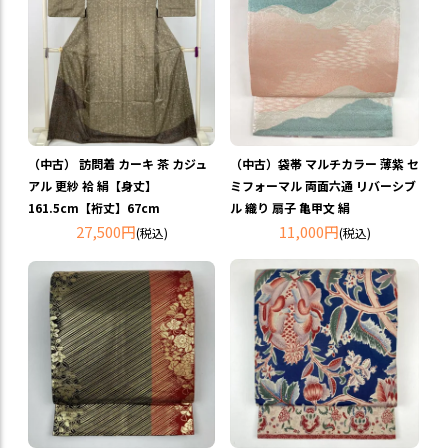
（中古） 訪問着 カーキ 茶 カジュ
（中古）袋帯 マルチカラー 薄紫 セ
アル 更紗 袷 絹【身丈】
ミフォーマル 両面六通 リバーシブ
161.5cm【裄丈】67cm
ル 織り 扇子 亀甲文 絹
27,500円
11,000円
(税込)
(税込)