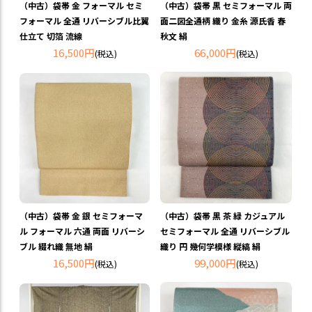
（中古）袋帯 金 フォーマル セミ
（中古）袋帯 黒 セミフォーマル 両
フォーマル 全通 リバーシブル比翼
面二図全通柄 織り 金糸 源氏香 春
仕立て 切箔 流線
秋文 絹
16,500円
66,000円
(税込)
(税込)
（中古）袋帯 金 銀 セミフォーマ
（中古）袋帯 黒 茶 緑 カジュアル
ル フォーマル 六通 両面 リバーシ
セミフォーマル 全通 リバーシブル
ブル 綴れ織 無地 絹
織り 円 幾何学模様 縦縞 絹
16,500円
99,000円
(税込)
(税込)