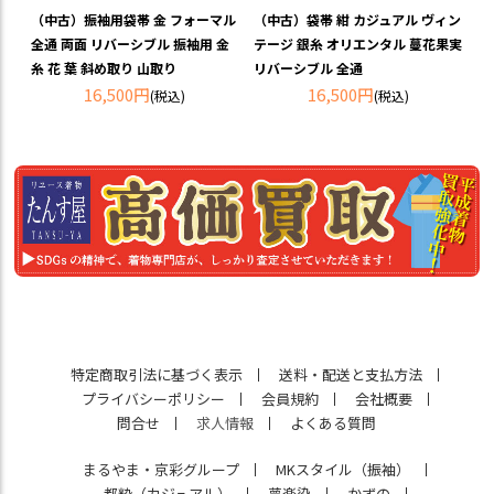
（中古）振袖用袋帯 金 フォーマル
（中古）袋帯 紺 カジュアル ヴィン
全通 両面 リバーシブル 振袖用 金
テージ 銀糸 オリエンタル 蔓花果実
糸 花 葉 斜め取り 山取り
リバーシブル 全通
16,500円
16,500円
(税込)
(税込)
特定商取引法に基づく表示
送料・配送と支払方法
プライバシーポリシー
会員規約
会社概要
問合せ
求人情報
よくある質問
まるやま・京彩グループ
MKスタイル（振袖）
都粋（カジュアル）
夢楽染
かずの