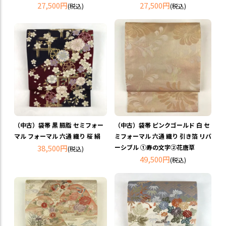
27,500円
27,500円
(税込)
(税込)
（中古）袋帯 黒 臙脂 セミフォー
（中古）袋帯 ピンクゴールド 白 セ
マル フォーマル 六通 織り 桜 絹
ミフォーマル 六通 織り 引き箔 リバ
38,500円
ーシブル ①寿の文字②花唐草
(税込)
49,500円
(税込)