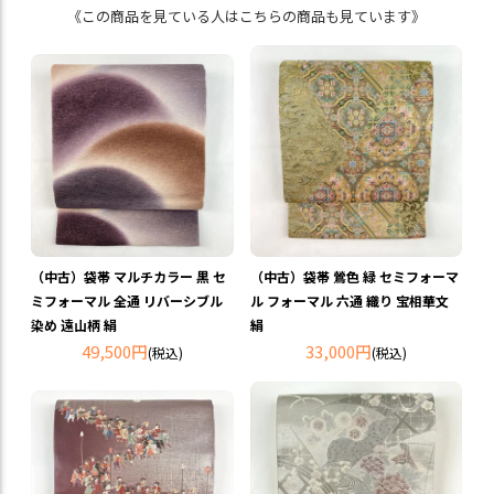
《この商品を見ている人はこちらの商品も見ています》
（中古）袋帯 マルチカラー 黒 セ
（中古）袋帯 鶯色 緑 セミフォーマ
ミフォーマル 全通 リバーシブル
ル フォーマル 六通 織り 宝相華文
染め 遠山柄 絹
絹
49,500円
33,000円
(税込)
(税込)