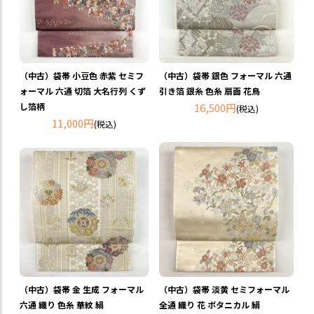
（中古）袋帯 小豆色 赤紫 セミフ
（中古）袋帯 銀色 フォーマル 六通
ォーマル 六通 切箔 大名行列 くず
引き箔 銀糸 色糸 扇面 花鳥
し箔柄
16,500円
(税込)
11,000円
(税込)
（中古）袋帯 金 生成 フォーマル
（中古）袋帯 淡黄 セミフォーマル
六通 織り 色糸 華紋 絹
全通 織り 花 ボタニカル 絹