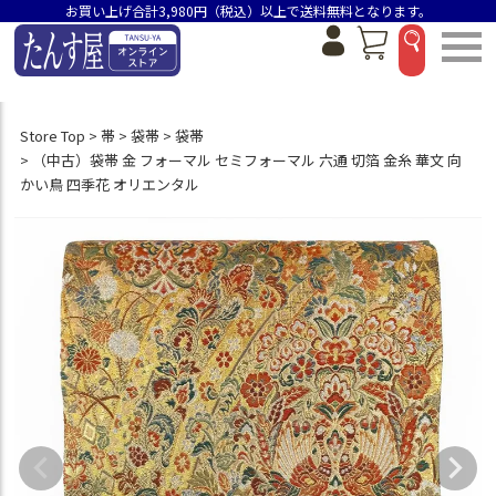
お買い上げ合計3,980円（税込）以上で送料無料となります。
Store Top
帯
袋帯
袋帯
（中古）袋帯 金 フォーマル セミフォーマル 六通 切箔 金糸 華文 向
かい鳥 四季花 オリエンタル