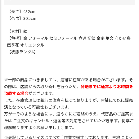
【長さ】432cm
【帯巾】30.5cm
【素材】絹
【色柄】金 フォーマル セミフォーマル 六通 切箔 金糸 華文 向かい鳥
四季花 オリエンタル
【状態ランクA】
※一部の商品につきましては、店舗に在庫がある場合がございます。そ
の際は、店舗からの取り寄せを行うため、
発送までに通常よりお時間を
頂戴する場合
がございます。
また、在庫管理には細心の注意を払っておりますが、店舗にて既に
販売
済
となっている可能性もございます。
万が一そのような場合には、速やかにご連絡のうえ、代替品のご提案ま
たは ご注文のキャンセル・返金等の対応をさせていただきます。何卒ご
理解賜りますようお願い申し上げます。
※表記しているサイズはすべて手作業で採寸しております。生地によっ