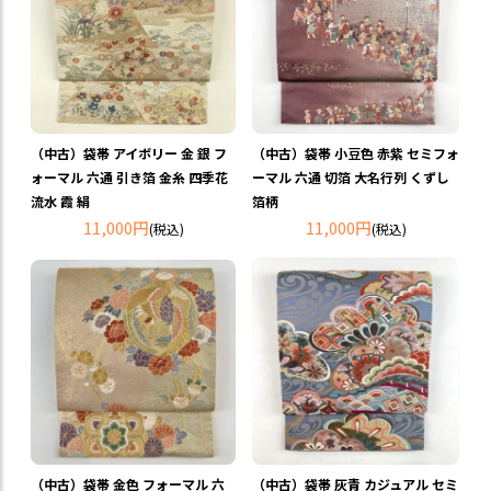
（中古）袋帯 アイボリー 金 銀 フ
（中古）袋帯 小豆色 赤紫 セミフォ
ォーマル 六通 引き箔 金糸 四季花
ーマル 六通 切箔 大名行列 くずし
流水 霞 絹
箔柄
11,000円
11,000円
(税込)
(税込)
（中古）袋帯 金色 フォーマル 六
（中古）袋帯 灰青 カジュアル セミ