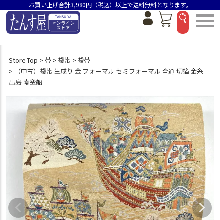
お買い上げ合計3,980円（税込）以上で送料無料となります。
Store Top
帯
袋帯
袋帯
（中古）袋帯 生成り 金 フォーマル セミフォーマル 全通 切箔 金糸
出島 南蛮船