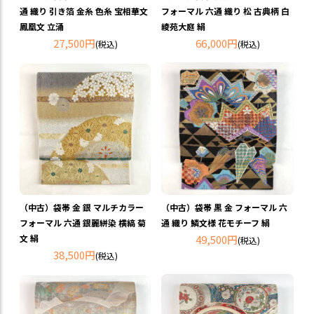
通 織り 引き箔 金糸 色糸 宝相華文
フォーマル 六通 織り 松 古典柄 白
鳳凰文 立涌
綾苑大庭 絹
27,500円
66,000円
(税込)
(税込)
（中古）袋帯 金 銀 マルチカラー
（中古）袋帯 黒 金 フォーマル 六
フォーマル 六通 銀麗絣染 横縞 菊
通 織り 鱗文様 花モチーフ 絹
文 絹
49,500円
(税込)
38,500円
(税込)