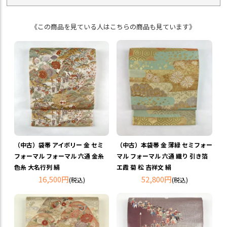
《この商品を見ている人はこちらの商品も見ています》
（中古）袋帯 アイボリー 金 セミ
（中古）本袋帯 金 薄緑 セミフォー
フォーマル フォーマル 六通 金糸
マル フォーマル 六通 織り 引き箔
色糸 大名行列 絹
エ霞 菊 松 吉祥文 絹
16,500円
52,800円
(税込)
(税込)