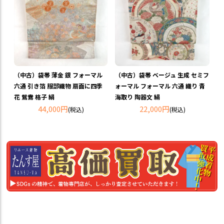
（中古）袋帯 薄金 銀 フォーマル
（中古）袋帯 ベージュ 生成 セミフ
六通 引き箔 服部織物 扇面に四季
ォーマル フォーマル 六通 織り 青
花 鴛鴦 格子 絹
海取り 陶器文 絹
44,000円
22,000円
(税込)
(税込)