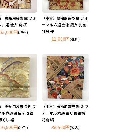
古）振袖用袋帯 金 フォ
（中古）振袖用袋帯 金 フォ
 六通 金糸 菊 桜
ーマル 六通 金糸 銀糸 孔雀
33,000円
牡丹 桜
(税込)
11,000円
(税込)
古）振袖用袋帯 金色 フ
（中古）振袖用袋帯 黒 金 フ
ル 六通 金糸 引き箔
ォーマル 六通 織り 慶長柄
尽くし 絹
花鳥 絹
16,500円
38,500円
(税込)
(税込)