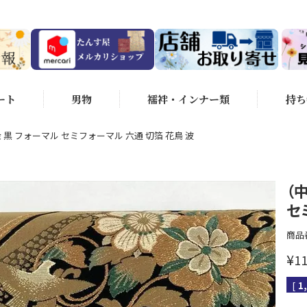
ート
男物
襦袢・インナー類
持ち
黒 フォーマル セミフォーマル 六通 切箔 花鳥 波
（
セ
商品
¥
11
[
1