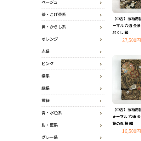
ベージュ
茶・こげ茶系
（中古）振袖用袋
ーマル 六通 金糸
黄・からし系
尽くし 絹
オレンジ
27,500円
赤系
ピンク
紫系
緑系
黄緑
（中古）振袖用袋
青・水色系
ォーマル 六通 金
花の丸 桜 絹
紺・藍系
16,500円
グレー系