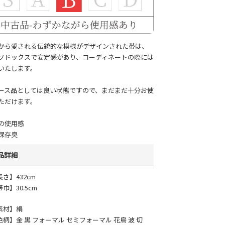
から愛される伝統的な模様がデザインされた帯は、
ソドックスで安定感があり、コーディネートの際には
いたします。
ース品としては良い状態ですので、まだまだ十分お使
ただけます。
の使用感
保存臭
品詳細
長さ】432cm
巾】30.5cm
素材】絹
色柄】金 黒 フォーマル セミフォーマル 花鳥 波 切