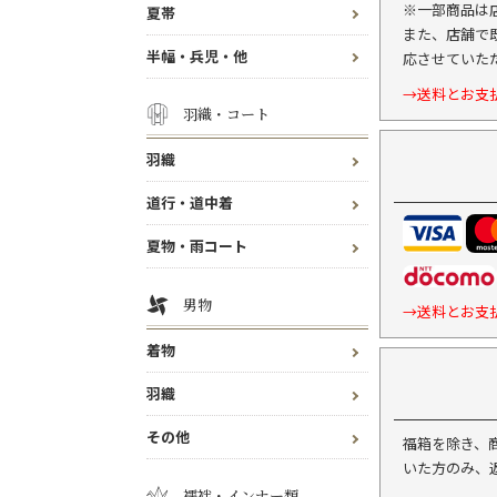
※一部商品は
夏帯
また、店舗で
半幅・兵児・他
応させていた
→送料とお支
羽織・コート
羽織
道行・道中着
夏物・雨コート
男物
→送料とお支
着物
羽織
その他
福箱を除き、
いた方のみ、
襦袢・インナー類