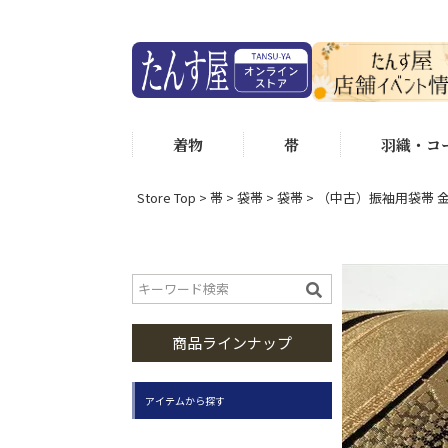
着物
帯
羽織・コ
Store Top
帯
袋帯
袋帯
（中古）振袖用袋帯 金 
商品ラインナップ
アイテムから探す