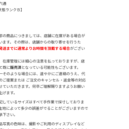
 六通
状態ランクＢ】
部の商品につきましては、店舗に在庫がある場合が
います。その際は、店舗からの取り寄せを行うた
発送までに通常よりお時間を頂戴する場合
がござい
。
、在庫管理には細心の注意を払っておりますが、店
て既に
販売済
となっている可能性もございます。
一そのような場合には、速やかにご連絡のうえ、代
のご提案または ご注文のキャンセル・返金等の対応
せていただきます。何卒ご理解賜りますようお願い
上げます。
記しているサイズはすべて手作業で採寸しておりま
生地によって多少の誤差がでることがございますので
承下さい。
品写真の色味は、撮影やご利用のディスプレイなど