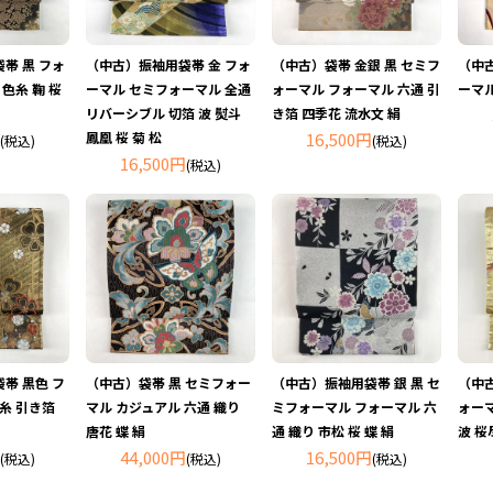
帯 黒 フォ
（中古）振袖用袋帯 金 フォ
（中古）袋帯 金銀 黒 セミフ
（中
 色糸 鞠 桜
ーマル セミフォーマル 全通
ォーマル フォーマル 六通 引
ーマル
リバーシブル 切箔 波 熨斗
き箔 四季花 流水文 絹
鳳凰 桜 菊 松
16,500円
(税込)
(税込)
16,500円
(税込)
帯 黒色 フ
（中古）袋帯 黒 セミフォー
（中古）振袖用袋帯 銀 黒 セ
（中
糸 引き箔
マル カジュアル 六通 織り
ミフォーマル フォーマル 六
ォーマ
唐花 蝶 絹
通 織り 市松 桜 蝶 絹
波 桜
44,000円
16,500円
(税込)
(税込)
(税込)