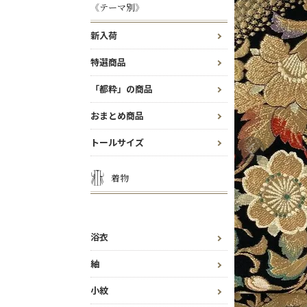
《テーマ別》
新入荷
特選商品
「都粋」の商品
おまとめ商品
トールサイズ
着物
浴衣
紬
小紋