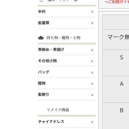
→ご利用ガイ
半衿
肌着類
マーク
持ち物・履物・小物
帯締め・帯揚げ
S
その他小物
バッグ
A
履物
髪飾り
B
リメイク商品
チャイナドレス