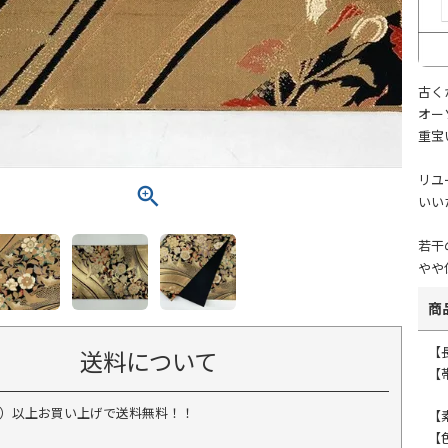
古く
オー
重宝
リユ
いい
若干
やや
商
【
送料について
【帯
税込）以上お買い上げで送料無料！！
【
【