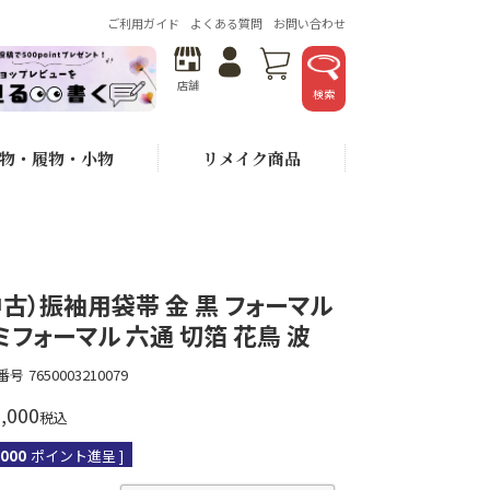
ご利用ガイド
よくある質問
お問い合わせ
店舗
検索
物・履物・小物
リメイク商品
中古）振袖用袋帯 金 黒 フォーマル
ミフォーマル 六通 切箔 花鳥 波
番号
7650003210079
,000
税込
,000
ポイント進呈 ]