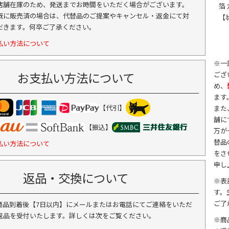
店舗在庫のため、発送までお時間をいただく場合がございます。
箔
既に販売済の場合は、代替品のご提案やキャンセル・返金にて対
【
だきます。何卒ご了承ください。
払い方法について
※一
お支払い方法について
ござ
め、
ます
【代引】
また
舗に
【振込】
万が
替品
払い方法について
をさ
申し
返品・交換について
※表
す。
ご了
商品到着後【7日以内】にメールまたはお電話にてご連絡をいただ
返品を受付いたします。詳しくは次をご覧ください。
※商