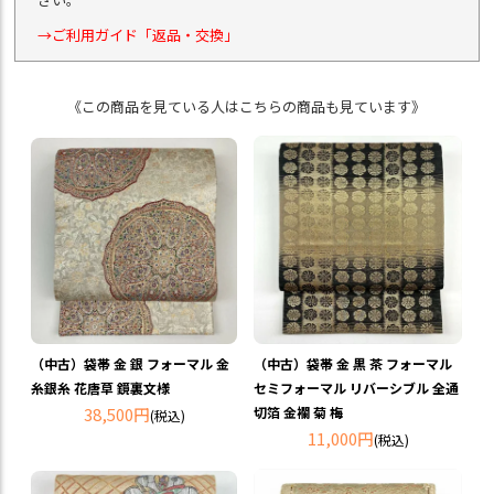
→ご利用ガイド「返品・交換」
《この商品を見ている人はこちらの商品も見ています》
（中古）袋帯 金 銀 フォーマル 金
（中古）袋帯 金 黒 茶 フォーマル
糸銀糸 花唐草 鏡裏文様
セミフォーマル リバーシブル 全通
38,500円
切箔 金襴 菊 梅
(税込)
11,000円
(税込)