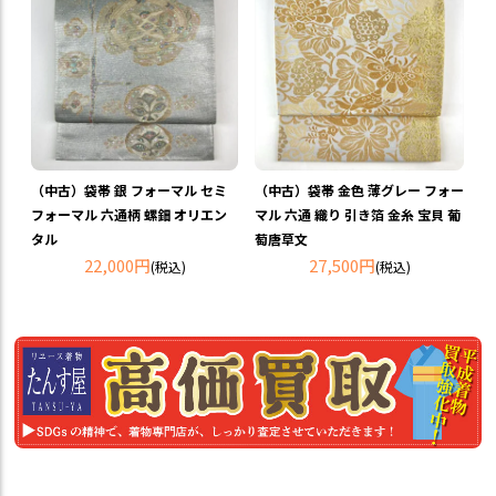
（中古）袋帯 銀 フォーマル セミ
（中古）袋帯 金色 薄グレー フォー
フォーマル 六通柄 螺鈿 オリエン
マル 六通 織り 引き箔 金糸 宝貝 葡
タル
萄唐草文
22,000円
27,500円
(税込)
(税込)