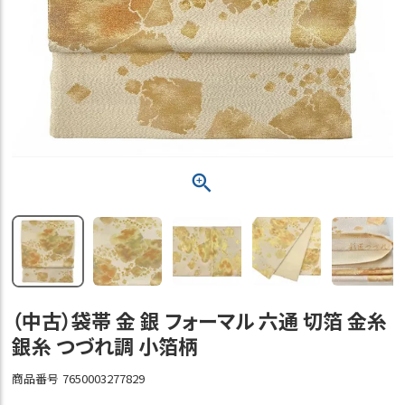
（中古）袋帯 金 銀 フォーマル 六通 切箔 金糸
銀糸 つづれ調 小箔柄
商品番号
7650003277829