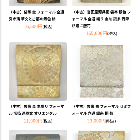
（中古）袋帯 金 フォーマル 全通
（中古）誉田屋源兵衛 袋帯 銀色 フ
引き箔 華文と古都の景色 絹
ォーマル 全通 織り 金糸 銀糸 西陣
16,500円
桧垣に唐花
(税込)
165,000円
(税込)
（中古）袋帯 金 生成り フォーマ
（中古）袋帯 白 フォーマル セミフ
ル 切箔 連珠文 オリエンタル
ォーマル 六通 銀糸 桐 菊
11,000円
33,000円
(税込)
(税込)