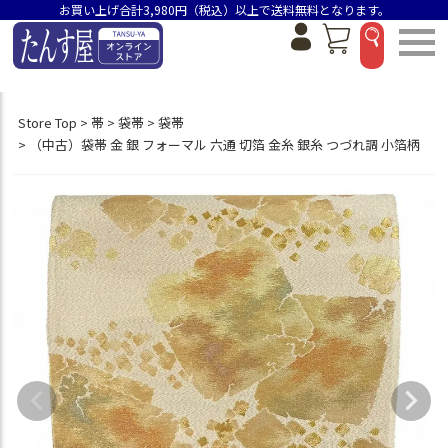
お買い上げ合計3,980円（税込）以上で送料無料となります。
Store Top
帯
袋帯
袋帯
（中古）袋帯 金 銀 フォーマル 六通 切箔 金糸 銀糸 つづれ調 小箔柄