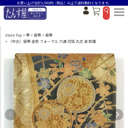
お買い上げ合計3,980円（税込）以上で送料無料となります。
Store Top
帯
袋帯
袋帯
（中古）袋帯 金色 フォーマル 六通 切箔 丸文 波 蛇籠