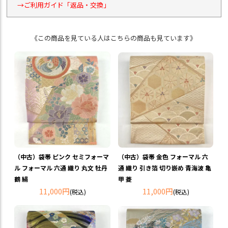
→ご利用ガイド「返品・交換」
《この商品を見ている人はこちらの商品も見ています》
（中古）袋帯 ピンク セミフォーマ
（中古）袋帯 金色 フォーマル 六
ル フォーマル 六通 織り 丸文 牡丹
通 織り 引き箔 切り嵌め 青海波 亀
鶴 絹
甲 菱
11,000円
11,000円
(税込)
(税込)