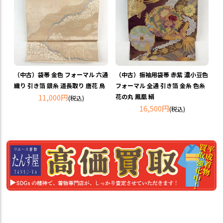
（中古）袋帯 金色 フォーマル 六通
（中古）振袖用袋帯 赤紫 濃小豆色
織り 引き箔 銀糸 道長取り 唐花 鳥
フォーマル 全通 引き箔 金糸 色糸
11,000円
花の丸 鳳凰 絹
(税込)
16,500円
(税込)