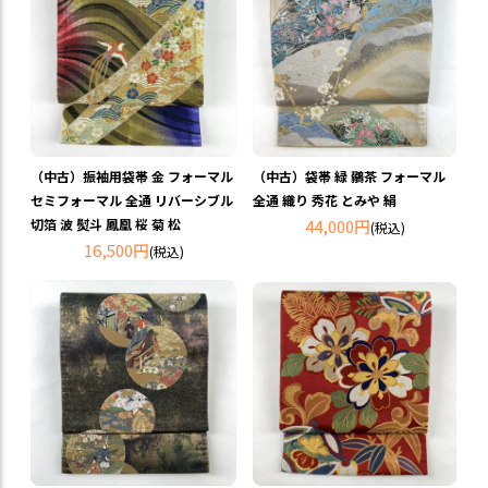
（中古）振袖用袋帯 金 フォーマル
（中古）袋帯 緑 鶸茶 フォーマル
セミフォーマル 全通 リバーシブル
全通 織り 秀花 とみや 絹
切箔 波 熨斗 鳳凰 桜 菊 松
44,000円
(税込)
16,500円
(税込)