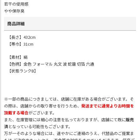
若干の使用感
やや保存臭
商品詳細
【長さ】432cm
【帯巾】31cm
【素材】絹
【色柄】金色 フォーマル 丸文 波 蛇籠 切箔 六通
【状態ランクB】
※一部の商品につきましては、店舗に在庫がある場合がございます。そ
の際は、店舗からの取り寄せを行うため、
発送までに通常よりお時間を
頂戴する場合
がございます。
また、在庫管理には細心の注意を払っておりますが、店舗にて既に
販売
済
となっている可能性もございます。
万が一そのような場合には、速やかにご連絡のうえ、代替品のご提案ま