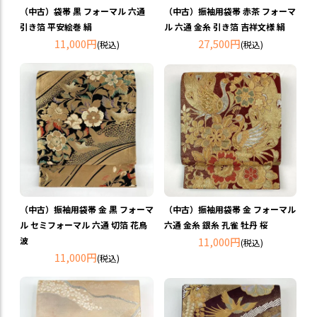
（中古）袋帯 黒 フォーマル 六通
（中古）振袖用袋帯 赤茶 フォーマ
引き箔 平安絵巻 絹
ル 六通 金糸 引き箔 吉祥文様 絹
11,000円
27,500円
(税込)
(税込)
（中古）振袖用袋帯 金 黒 フォーマ
（中古）振袖用袋帯 金 フォーマル
ル セミフォーマル 六通 切箔 花鳥
六通 金糸 銀糸 孔雀 牡丹 桜
波
11,000円
(税込)
11,000円
(税込)