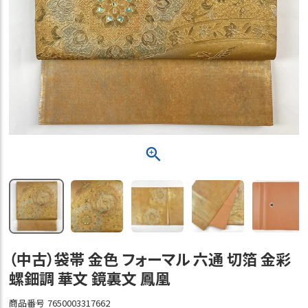
（中古）袋帯 金色 フォーマル 六通 切箔 金彩
螺鈿調 華文 鏡裏文 鳳凰
商品番号
7650003317662