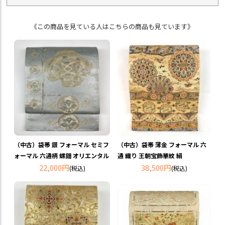
《この商品を見ている人はこちらの商品も見ています》
（中古）袋帯 銀 フォーマル セミフ
（中古）袋帯 薄金 フォーマル 六
ォーマル 六通柄 螺鈿 オリエンタル
通 織り 王朝宝飾華紋 絹
22,000円
38,500円
(税込)
(税込)