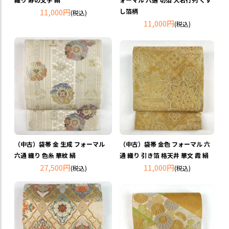
11,000円
し箔柄
(税込)
11,000円
(税込)
（中古）袋帯 金 生成 フォーマル
（中古）袋帯 金色 フォーマル 六
六通 織り 色糸 華紋 絹
通 織り 引き箔 格天井 華文 霞 絹
27,500円
11,000円
(税込)
(税込)