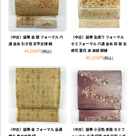
（中古）袋帯 金 銀 フォーマル 六
（中古）袋帯 生成り フォーマル
通 金糸 引き箔 天平文様 絹
セミフォーマル 六通 金糸 萩 菊 女
44,000円
郎花 蔓花 波 波頭 額縁
(税込)
49,500円
(税込)
（中古）袋帯 金 フォーマル 全通
（中古）袋帯 小豆色 赤紫 セミフ
織り 寿の文字 絹
ォーマル 六通 切箔 大名行列 くず