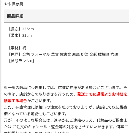
やや保存臭
商品詳細
【長さ】436cm
【帯巾】31cm
【素材】絹
【色柄】金色 フォーマル 華文 鏡裏文 鳳凰 切箔 金彩 螺鈿調 六通
【状態ランクB】
※一部の商品につきましては、店舗に在庫がある場合がございます。そ
の際は、店舗からの取り寄せを行うため、
発送までに通常よりお時間を
頂戴する場合
がございます。
また、在庫管理には細心の注意を払っておりますが、店舗にて既に
販売
済
となっている可能性もございます。
万が一そのような場合には、速やかにご連絡のうえ、代替品のご提案ま
たは ご注文のキャンセル・返金等の対応をさせていただきます。何卒ご