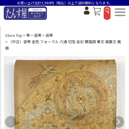
お買い上げ合計3,980円（税込）以上で送料無料となります。
Store Top
帯
袋帯
袋帯
（中古）袋帯 金色 フォーマル 六通 切箔 金彩 螺鈿調 華文 鏡裏文 鳳
凰