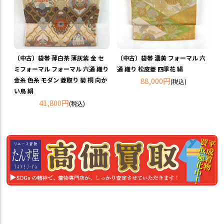
（中古）袋帯 薄白茶 薄灰紫 金 セ
（中古）袋帯 濃黄 フォーマル 六
ミフォーマル フォーマル 六通 織り
通 織り 松皮菱 四季花 絹
金糸 色糸 モダン 菱取り 菊 桐 向か
88,000円
(税込)
い鳥 絹
41,800円
(税込)