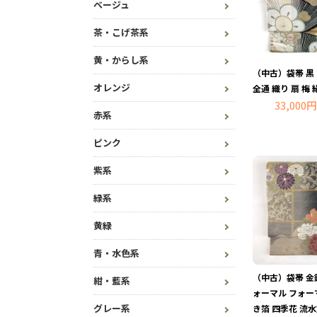
ベージュ
茶・こげ茶系
黄・からし系
（中古）袋帯 黒
オレンジ
全通 織り 扇 梅 
33,000円
赤系
ピンク
紫系
緑系
黄緑
青・水色系
（中古）袋帯 金
紺・藍系
ォーマル フォー
グレー系
き箔 四季花 流水