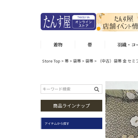
着物
帯
羽織・コ
Store Top
帯
袋帯
袋帯
（中古）袋帯 金 セミ
商品ラインナップ
アイテムから探す