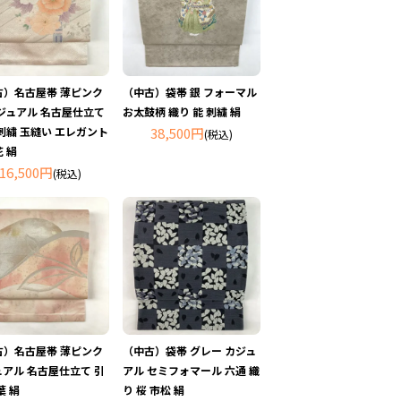
古）名古屋帯 薄ピンク
（中古）袋帯 銀 フォーマル
ジュアル 名古屋仕立て
お太鼓柄 織り 能 刺繍 絹
刺繍 玉縫い エレガント
38,500円
(税込)
 絹
16,500円
(税込)
古）名古屋帯 薄ピンク
（中古）袋帯 グレー カジュ
アル 名古屋仕立て 引
アル セミフォマール 六通 織
葉 絹
り 桜 市松 絹