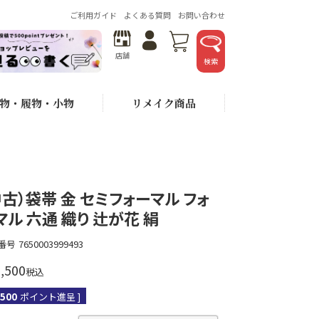
ご利用ガイド
よくある質問
お問い合わせ
店舗
検索
物・履物・小物
リメイク商品
中古）袋帯 金 セミフォーマル フォ
マル 六通 織り 辻が花 絹
番号
7650003999493
,500
税込
,500
ポイント進呈 ]