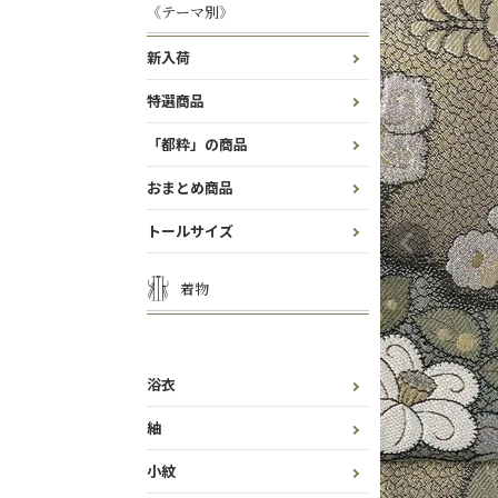
《テーマ別》
新入荷
特選商品
「都粋」の商品
おまとめ商品
トールサイズ
着物
浴衣
紬
小紋