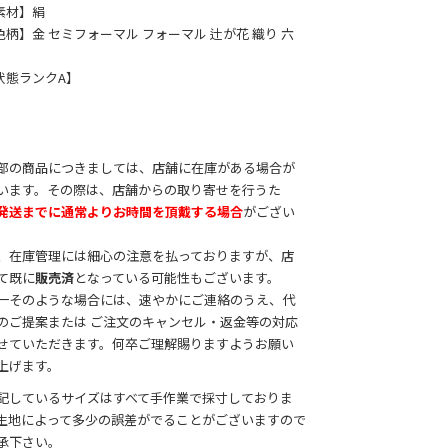
素材】絹
色柄】金 セミフォーマル フォーマル 辻が花 織り 六
状態ランクA】
部の商品につきましては、店舗に在庫がある場合が
います。その際は、店舗からの取り寄せを行うた
発送までに通常よりお時間を頂戴する場合
がござい
。
、在庫管理には細心の注意を払っておりますが、店
て既に
販売済
となっている可能性もございます。
一そのような場合には、速やかにご連絡のうえ、代
のご提案または ご注文のキャンセル・返金等の対応
せていただきます。何卒ご理解賜りますようお願い
上げます。
記しているサイズはすべて手作業で採寸しておりま
生地によって多少の誤差がでることがございますので
承下さい。