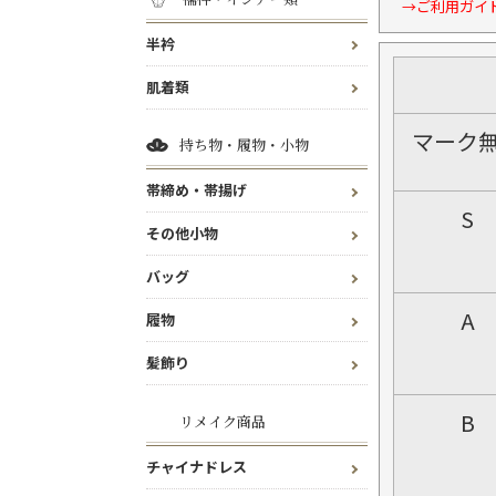
→ご利用ガイ
半衿
肌着類
マーク
持ち物・履物・小物
帯締め・帯揚げ
S
その他小物
バッグ
A
履物
髪飾り
B
リメイク商品
チャイナドレス