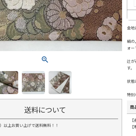
金地
絹の
ォー
辻が
す。
状態
特別
商
送料について
【
税込）以上お買い上げで送料無料！！
【帯