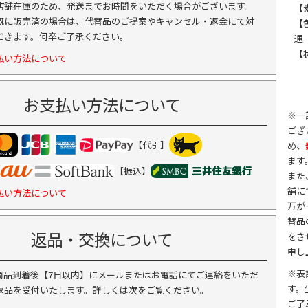
店舗在庫のため、発送までお時間をいただく場合がございます。
【
既に販売済の場合は、代替品のご提案やキャンセル・返金にて対
【
だきます。何卒ご了承ください。
通
【
払い方法について
お支払い方法について
※一
ござ
【代引】
め、
ます
【振込】
また
舗に
払い方法について
万が
替品
返品・交換について
をさ
申し
※表
商品到着後【7日以内】にメールまたはお電話にてご連絡をいただ
す。
返品を受付いたします。詳しくは次をご覧ください。
ご了