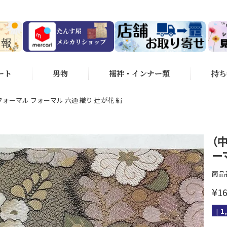
ート
男物
襦袢・インナー類
持ち
フォーマル フォーマル 六通 織り 辻が花 絹
（
ー
商品
¥
16
[
1