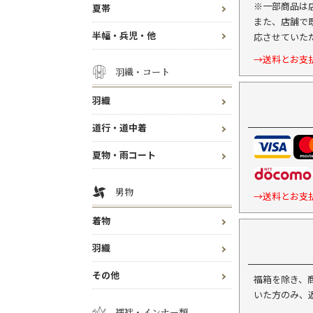
※一部商品は
夏帯
また、店舗で
半幅・兵児・他
応させていた
→送料とお支
羽織・コート
羽織
道行・道中着
夏物・雨コート
男物
→送料とお支
着物
羽織
その他
福箱を除き、
いた方のみ、
襦袢・インナー類