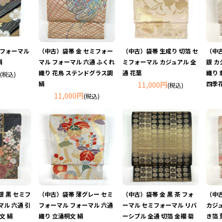
 フォーマル
（中古）袋帯 金 セミフォー
（中古）袋帯 生成り 切箔 セ
（中
絹
マル フォーマル 六通 ふくれ
ミフォーマル カジュアル 全
銀 カ
織り 花鳥 ステンドグラス調
通 花葉
織り 
(税込)
絹
11,000円
四季花
(税込)
11,000円
(税込)
銀 黒 セミフ
（中古）袋帯 薄グレー セミ
（中古）袋帯 金 黒 茶 フォ
（中
マル 六通 引
フォーマル フォーマル 六通
ーマル セミフォーマル リバ
カジュ
文 絹
織り 立涌桐文 絹
ーシブル 全通 切箔 金襴 菊
き箔 