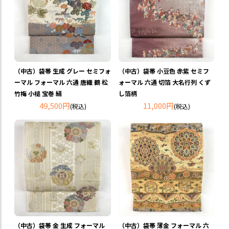
（中古）袋帯 生成 グレー セミフォ
（中古）袋帯 小豆色 赤紫 セミフ
ーマル フォーマル 六通 唐織 鶴 松
ォーマル 六通 切箔 大名行列 くず
竹梅 小槌 宝巻 絹
し箔柄
49,500円
11,000円
(税込)
(税込)
（中古）袋帯 金 生成 フォーマル
（中古）袋帯 薄金 フォーマル 六