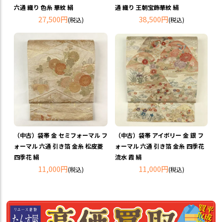
六通 織り 色糸 華紋 絹
通 織り 王朝宝飾華紋 絹
27,500円
38,500円
(税込)
(税込)
（中古）袋帯 金 セミフォーマル フ
（中古）袋帯 アイボリー 金 銀 フ
ォーマル 六通 引き箔 金糸 松皮菱
ォーマル 六通 引き箔 金糸 四季花
四季花 絹
流水 霞 絹
11,000円
11,000円
(税込)
(税込)