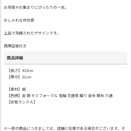
お茶席やお集まりにぴったりの一本。
おしゃれな存在感
上品で洗練されたデザインです。
西陣証紙付き
商品詳細
【長さ】432cm
【帯巾】31cm
【素材】絹
【色柄】金 銀 セミフォーマル 雪輪 花唐草 織り 金糸 銀糸 六通
【状態ランクＡ】
※一部の商品につきましては、店舗に在庫がある場合がございます。そ