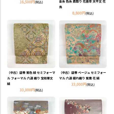
16,500円
金糸 色糸 霞取り 花唐草 天平文 花
(税込)
鳥
8,800円
(税込)
（中古）袋帯 鶯色 緑 セミフォーマ
（中古）袋帯 ベージュ セミフォー
ル フォーマル 六通 織り 宝相華文
マル 六通 綴れ織り 鴛鴦 花 絹
絹
33,000円
(税込)
33,000円
(税込)