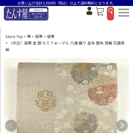
お買い上げ合計3,980円（税込）以上で送料無料となります。
Store Top
帯
袋帯
袋帯
（中古）袋帯 金 銀 セミフォーマル 六通 織り 金糸 銀糸 雪輪 花唐草
絹