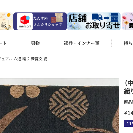
ート
男物
襦袢・インナー類
持ち
ュアル 六通 織り 笹蔓文 絹
（
織
商品
¥
14
[
1