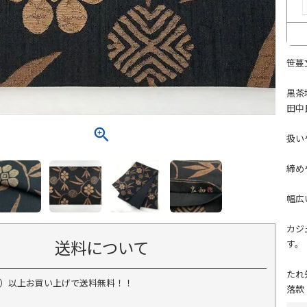
笹蔓
黒茶
田中
扱い
締め
幅広
カジ
送料について
す。
たれ
税込）以上お買い上げで送料無料！！
落款