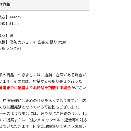
品詳細
長さ】444cm
帯巾】31cm
素材】絹
色柄】黒茶 カジュアル 笹蔓文 織り 六通
状態ランクA】
部の商品につきましては、店舗に在庫がある場合が
います。その際は、店舗からの取り寄せを行うた
発送までに通常よりお時間を頂戴する場合
がござい
。
、在庫管理には細心の注意を払っておりますが、店
て既に
販売済
となっている可能性もございます。
一そのような場合には、速やかにご連絡のうえ、代
のご提案または ご注文のキャンセル・返金等の対応
せていただきます。何卒ご理解賜りますようお願い