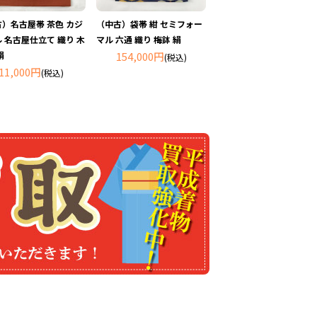
）名古屋帯 茶色 カジ
（中古）袋帯 紺 セミフォー
 名古屋仕立て 織り 木
マル 六通 織り 梅鉢 絹
絹
154,000円
(税込)
11,000円
(税込)