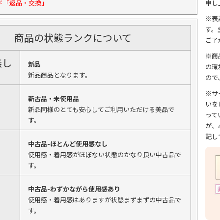
ド「返品・交換」
申し
※表
す。
商品の状態ランクについて
ご了
※商
無し
新品
の環
新品商品となります。
ので
※サ
新古品・未使用品
いを
新品同様のとても安心してご利用いただける美品で
って
す。
が、
記し
中古品-ほとんど使用感なし
使用感・着用感がほぼない状態のかなり良い中古品で
す。
中古品-わずかながら使用感あり
使用感・着用感はありますが状態まずまずの中古品で
す。