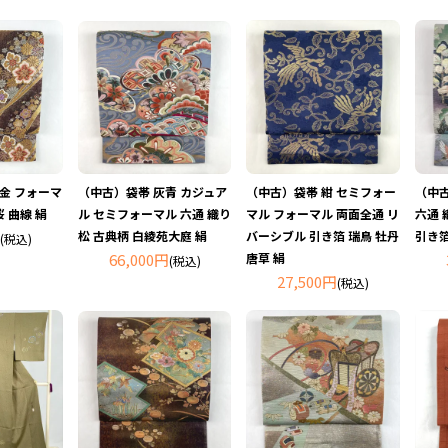
 金 フォーマ
（中古）袋帯 灰青 カジュア
（中古）袋帯 紺 セミフォー
（中古
桜 曲線 絹
ル セミフォーマル 六通 織り
マル フォーマル 両面全通 リ
六通 
松 古典柄 白綾苑大庭 絹
バーシブル 引き箔 瑞鳥 牡丹
引き箔
(税込)
66,000円
唐草 絹
(税込)
27,500円
(税込)