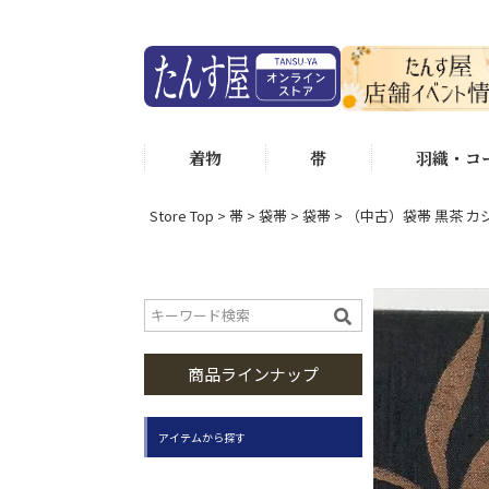
着物
帯
羽織・コ
Store Top
帯
袋帯
袋帯
（中古）袋帯 黒茶 カジ
商品ラインナップ
アイテムから探す