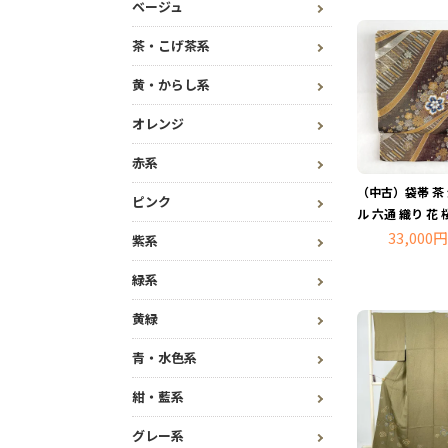
ベージュ
茶・こげ茶系
黄・からし系
オレンジ
赤系
（中古）袋帯 茶
ピンク
ル 六通 織り 花 
33,000円
紫系
緑系
黄緑
青・水色系
紺・藍系
グレー系