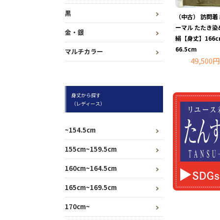
黒
（中古） 訪問着
ーマル たたき染め
金・銀
絹【身丈】166
66.5cm
マルチカラー
49,500円
身丈から探す
（レディース）
~154.5cm
155cm~159.5cm
160cm~164.5cm
165cm~169.5cm
170cm~