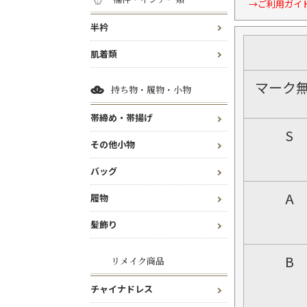
→ご利用ガイ
半衿
肌着類
マーク
持ち物・履物・小物
帯締め・帯揚げ
S
その他小物
バッグ
A
履物
髪飾り
B
リメイク商品
チャイナドレス