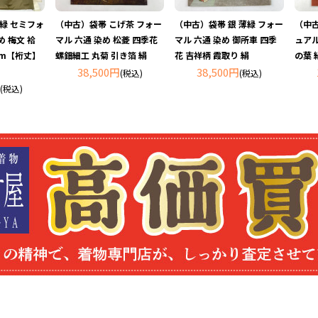
 緑 セミフォ
（中古）袋帯 こげ茶 フォー
（中古）袋帯 銀 薄緑 フォー
（中古
 梅文 袷
マル 六通 染め 松菱 四季花
マル 六通 染め 御所車 四季
ュアル
cm【裄丈】
螺鈿細工 丸菊 引き箔 絹
花 吉祥柄 霞取り 絹
の葉 
38,500円
38,500円
(税込)
(税込)
(税込)