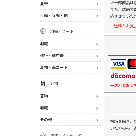
※一部商品は
夏帯
また、店舗で
半幅・兵児・他
応させていた
→送料とお支
羽織・コート
羽織
道行・道中着
夏物・雨コート
男物
→送料とお支
着物
羽織
その他
福箱を除き、
いた方のみ、
襦袢・インナー類