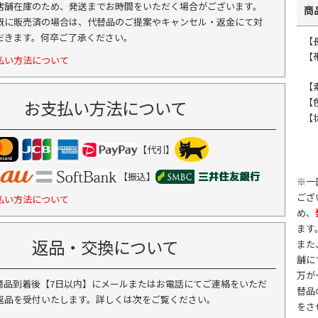
店舗在庫のため、発送までお時間をいただく場合がございます。
商
既に販売済の場合は、代替品のご提案やキャンセル・返金にて対
だきます。何卒ご了承ください。
【
【
払い方法について
【
【
お支払い方法について
【
【代引】
【振込】
※一
ござ
払い方法について
め、
ます
返品・交換について
また
舗に
万が
商品到着後【7日以内】にメールまたはお電話にてご連絡をいただ
替品
返品を受付いたします。詳しくは次をご覧ください。
をさ