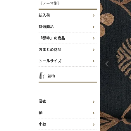
《テーマ別》
新入荷
特選商品
「都粋」の商品
おまとめ商品
トールサイズ
着物
浴衣
紬
小紋