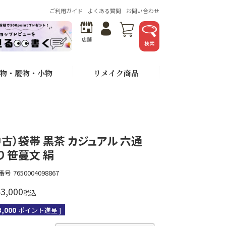
ご利用ガイド
よくある質問
お問い合わせ
店舗
検索
物・履物・小物
リメイク商品
中古）袋帯 黒茶 カジュアル 六通
り 笹蔓文 絹
番号
7650004098867
3,000
税込
3,000
ポイント進呈 ]