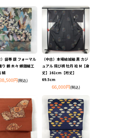
）袋帯 銀 フォーマル
（中古）本場結城紬 黒 カジ
織り 鶴 木々 螺鈿細工
ュアル 飛び柄 牡丹 袷 M【身
 絹
丈】161cm【裄丈】
38,500円
69.5cm
(税込)
66,000円
(税込)