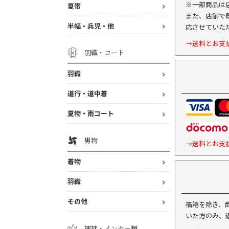
※一部商品は
夏帯
また、店舗で
半幅・兵児・他
応させていた
→送料とお支
羽織・コート
羽織
道行・道中着
夏物・雨コート
男物
→送料とお支
着物
羽織
その他
福箱を除き、
いた方のみ、
襦袢・インナー類