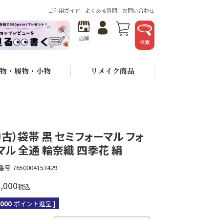
ご利用ガイド
よくある質問
お問い合わせ
店舗
検索
物・履物・小物
リメイク商品
中古）袋帯 黒 セミフォーマル フォ
マル 全通 輪奈織 四季花 絹
番号
7650004153429
,000
税込
,000
ポイント進呈 ]