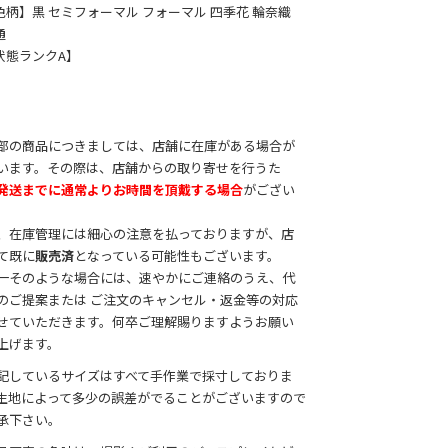
色柄】黒 セミフォーマル フォーマル 四季花 輪奈織
通
状態ランクA】
部の商品につきましては、店舗に在庫がある場合が
います。その際は、店舗からの取り寄せを行うた
発送までに通常よりお時間を頂戴する場合
がござい
。
、在庫管理には細心の注意を払っておりますが、店
て既に
販売済
となっている可能性もございます。
一そのような場合には、速やかにご連絡のうえ、代
のご提案または ご注文のキャンセル・返金等の対応
せていただきます。何卒ご理解賜りますようお願い
上げます。
記しているサイズはすべて手作業で採寸しておりま
生地によって多少の誤差がでることがございますので
承下さい。