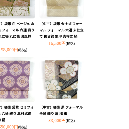
）袋帯 白 ベージュ 水
（中古）袋帯 金 セミフォー
ミフォーマル 六通 織り
マル フォーマル 六通 未仕立
丸に笹 丸に花 洛風林
て 佐賀錦 亀甲 吉祥文 絹
16,500円
(税込)
198,000円
(税込)
）袋帯 薄紫 セミフォ
（中古）袋帯 黒 フォーマル
 六通 織り 北村武資
全通 織り 扇 梅 絹
 絹
33,000円
(税込)
550,000円
(税込)