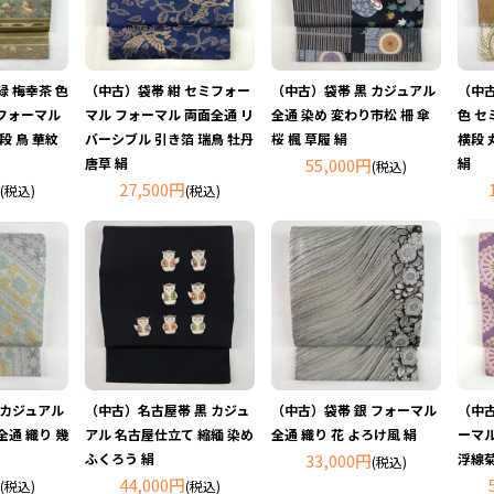
緑 梅幸茶 色
（中古）袋帯 紺 セミフォー
（中古）袋帯 黒 カジュアル
（中古
フォーマル
マル フォーマル 両面全通 リ
全通 染め 変わり市松 柵 傘
色 セ
段 鳥 華紋
バーシブル 引き箔 瑞鳥 牡丹
桜 楓 草履 絹
横段 
唐草 絹
55,000円
絹
(税込)
27,500円
(税込)
(税込)
 カジュアル
（中古）名古屋帯 黒 カジュ
（中古）袋帯 銀 フォーマル
（中古
全通 織り 幾
アル 名古屋仕立て 縮緬 染め
全通 織り 花 よろけ風 絹
ーマル
ふくろう 絹
33,000円
浮線菊
(税込)
44,000円
(税込)
(税込)