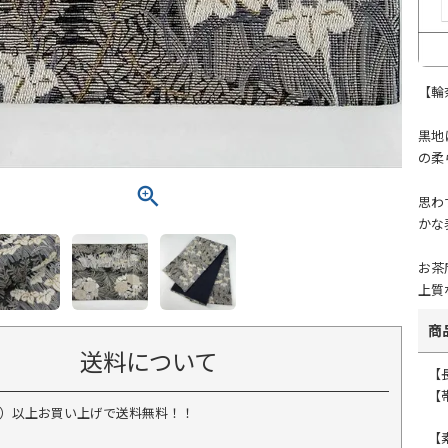
【輪
黒地
の柔
思わ
かな
お茶
上質
商
送料について
【
【帯
税込）以上お買い上げで送料無料！！
【