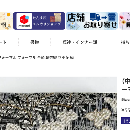
ート
男物
襦袢・インナー類
持ち
フォーマル フォーマル 全通 輪奈織 四季花 絹
（
ー
商品
¥
55
[
5