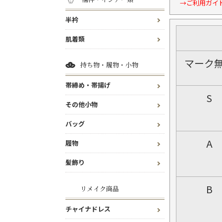
→ご利用ガイ
半衿
肌着類
マーク
持ち物・履物・小物
帯締め・帯揚げ
S
その他小物
バッグ
A
履物
髪飾り
B
リメイク商品
チャイナドレス