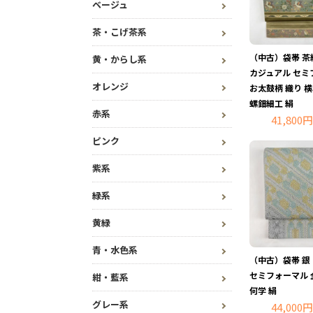
ベージュ
茶・こげ茶系
（中古）袋帯 茶
黄・からし系
カジュアル セミ
オレンジ
お太鼓柄 織り 横
螺鈿細工 絹
赤系
41,800円
ピンク
紫系
緑系
黄緑
青・水色系
（中古）袋帯 銀
セミフォーマル 
紺・藍系
何学 絹
グレー系
44,000円