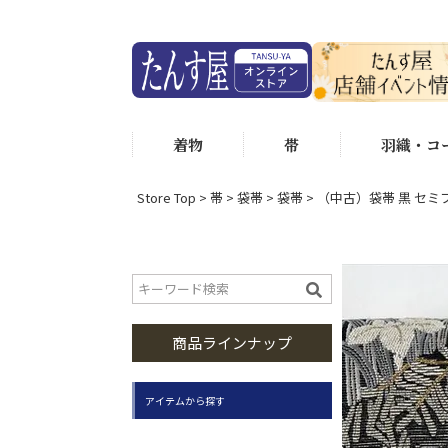
着物
帯
羽織・コ
Store Top
帯
袋帯
袋帯
（中古）袋帯 黒 セミ
商品ラインナップ
アイテムから探す