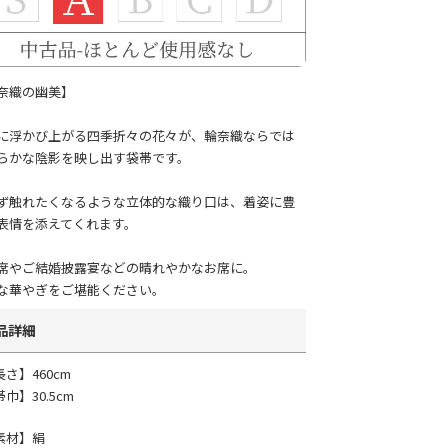
奈織の幽美】
に浮かび上がる四季折々の花々が、輪奈織ならでは
らかな陰影を映し出す袋帯です。
ず触れたくなるような立体的な織り口は、着姿に豊
表情を添えてくれます。
席やご結婚披露宴などの晴れやかなお席に。
な華やぎをご堪能ください。
品詳細
長さ】460cm
巾】30.5cm
素材】絹