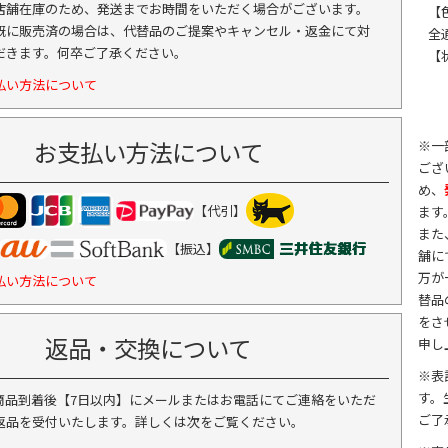
店舗在庫のため、発送までお時間をいただく場合がございます。
【
既に販売済の場合は、代替品のご提案やキャンセル・返金にて対
全
だきます。何卒ご了承ください。
【
払い方法について
お支払い方法について
※一
ござ
め、
【代引】
ます
また
【振込】
舗に
万が
払い方法について
替品
をさ
返品・交換について
申し
※表
す。
商品到着後【7日以内】にメールまたはお電話にてご連絡をいただ
ご了
返品を受付いたします。詳しくは次をご覧ください。