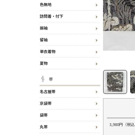
色無地
訪問着・付下
振袖
留袖
単衣着物
夏物
帯
名古屋帯
京袋帯
袋帯
3,980円（
丸帯