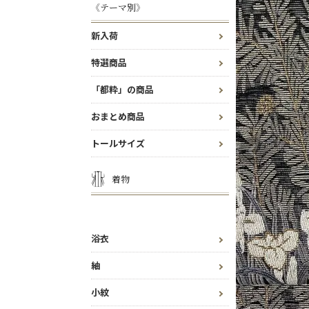
《テーマ別》
新入荷
特選商品
「都粋」の商品
おまとめ商品
トールサイズ
着物
浴衣
紬
小紋